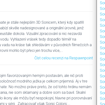
Sou
Sou
Sou
Sou
ate je stále nejlepším 3D Sonicem, který kdy spatřil
Sou
nabízí skvěle nadesignované a originální úrovně, jenž
Sou
neustále dokola. Vizuální zpracování si nic nezavdá
Sou
vodu. Vyhlazení vrásek tedy dopadlo téměř na
Sou
 vadu na kráse tak shledávám v původních filmečcích a
Sou
rovní mohlo být přeci jen trochu více,...
Sou
Číst celou recenzi na Respawnpoint
Sou
Sou
Sou
ojim favorizovaným herným postavám, ale nič proti
Sou
ločnosť modrého ježka je celkom príjemná. Aj v hre
Sou
imate. No možno práve preto, že od tohto hrdinu nemám
Sou
nia, nie som sklamaný a dobre som sa bavil. Skalní
Sou
do ikony ale môžu byť nespokojní, hlavne pri porovnávaní
Sou
mi v sérii. Zatracovať však Sonic Colors:...
Sou