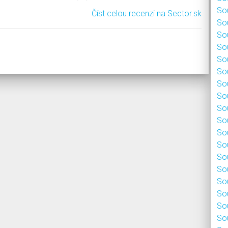
Sou
Číst celou recenzi na Sector.sk
Sou
Sou
Sou
Sou
Sou
Sou
Sou
Sou
Sou
Sou
Sou
Sou
Sou
Sou
Sou
Sou
Sou