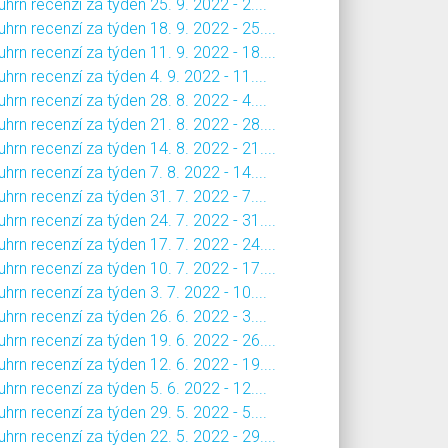
hrn recenzí za týden 25. 9. 2022 - 2....
hrn recenzí za týden 18. 9. 2022 - 25....
hrn recenzí za týden 11. 9. 2022 - 18....
hrn recenzí za týden 4. 9. 2022 - 11....
hrn recenzí za týden 28. 8. 2022 - 4....
hrn recenzí za týden 21. 8. 2022 - 28....
hrn recenzí za týden 14. 8. 2022 - 21....
hrn recenzí za týden 7. 8. 2022 - 14....
hrn recenzí za týden 31. 7. 2022 - 7....
hrn recenzí za týden 24. 7. 2022 - 31....
hrn recenzí za týden 17. 7. 2022 - 24....
hrn recenzí za týden 10. 7. 2022 - 17....
hrn recenzí za týden 3. 7. 2022 - 10....
hrn recenzí za týden 26. 6. 2022 - 3....
hrn recenzí za týden 19. 6. 2022 - 26....
hrn recenzí za týden 12. 6. 2022 - 19....
hrn recenzí za týden 5. 6. 2022 - 12....
hrn recenzí za týden 29. 5. 2022 - 5....
hrn recenzí za týden 22. 5. 2022 - 29....