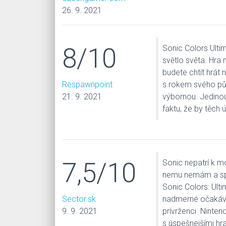
26. 9. 2021
8/10
Sonic Colors Ultim
světlo světa. Hra 
budete chtít hrát 
Respawnpoint
s rokem svého pů
21. 9. 2021
výbornou. Jedinou
faktu, že by těch ú
7,5/10
Sonic nepatrí k m
nemu nemám a spo
Sonic Colors: Ult
Sector.sk
nadmerné očakáva
9. 9. 2021
prívrženci Ninten
s úspešnejšími hra