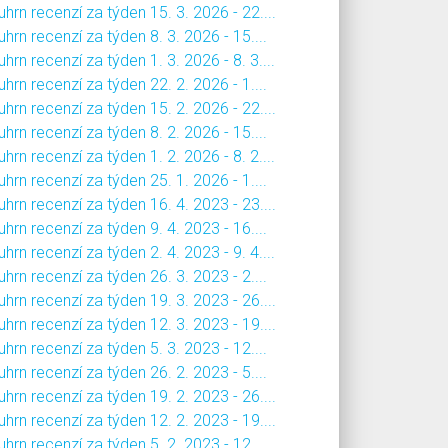
hrn recenzí za týden 15. 3. 2026 - 22....
hrn recenzí za týden 8. 3. 2026 - 15....
hrn recenzí za týden 1. 3. 2026 - 8. 3....
hrn recenzí za týden 22. 2. 2026 - 1....
hrn recenzí za týden 15. 2. 2026 - 22....
hrn recenzí za týden 8. 2. 2026 - 15....
hrn recenzí za týden 1. 2. 2026 - 8. 2....
hrn recenzí za týden 25. 1. 2026 - 1....
hrn recenzí za týden 16. 4. 2023 - 23....
hrn recenzí za týden 9. 4. 2023 - 16....
hrn recenzí za týden 2. 4. 2023 - 9. 4....
hrn recenzí za týden 26. 3. 2023 - 2....
hrn recenzí za týden 19. 3. 2023 - 26....
hrn recenzí za týden 12. 3. 2023 - 19....
hrn recenzí za týden 5. 3. 2023 - 12....
hrn recenzí za týden 26. 2. 2023 - 5....
hrn recenzí za týden 19. 2. 2023 - 26....
hrn recenzí za týden 12. 2. 2023 - 19....
hrn recenzí za týden 5. 2. 2023 - 12....