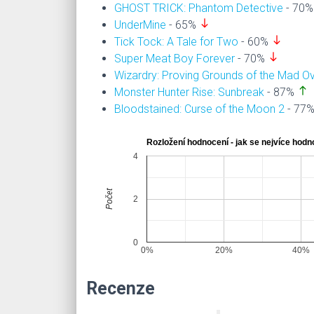
GHOST TRICK: Phantom Detective
- 70
south
UnderMine
- 65%
south
Tick Tock: A Tale for Two
- 60%
south
Super Meat Boy Forever
- 70%
Wizardry: Proving Grounds of the Mad Ov
north
Monster Hunter Rise: Sunbreak
- 87%
Bloodstained: Curse of the Moon 2
- 77
Rozložení hodnocení - jak se nejvíce hodno
4
Počet
2
0
0%
20%
40%
Recenze