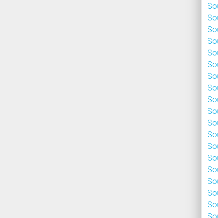
Sou
Sou
Sou
Sou
Sou
Sou
Sou
Sou
Sou
Sou
Sou
Sou
Sou
Sou
Sou
Sou
Sou
Sou
Sou