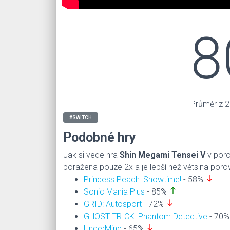
8
Průměr z 2
#SWITCH
Podobné hry
Jak si vede hra
Shin Megami Tensei V
v poro
poražena pouze 2x a je lepší než větsina porov
south
Princess Peach: Showtime!
- 58%
north
Sonic Mania Plus
- 85%
south
GRID: Autosport
- 72%
GHOST TRICK: Phantom Detective
- 70
south
UnderMine
- 65%