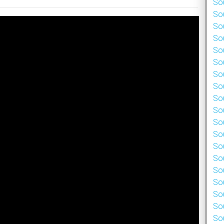
Sou
Sou
Sou
Sou
Sou
Sou
Sou
Sou
Sou
Sou
Sou
Sou
Sou
Sou
Sou
Sou
Sou
Sou
Sou