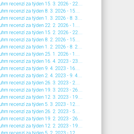
hrn recenzí za týden 15. 3. 2026 - 22....
hrn recenzí za týden 8. 3. 2026 - 15....
hrn recenzí za týden 1. 3. 2026 - 8. 3....
hrn recenzí za týden 22. 2. 2026 - 1....
hrn recenzí za týden 15. 2. 2026 - 22....
hrn recenzí za týden 8. 2. 2026 - 15....
hrn recenzí za týden 1. 2. 2026 - 8. 2....
hrn recenzí za týden 25. 1. 2026 - 1....
hrn recenzí za týden 16. 4. 2023 - 23....
hrn recenzí za týden 9. 4. 2023 - 16....
hrn recenzí za týden 2. 4. 2023 - 9. 4....
hrn recenzí za týden 26. 3. 2023 - 2....
hrn recenzí za týden 19. 3. 2023 - 26....
hrn recenzí za týden 12. 3. 2023 - 19....
hrn recenzí za týden 5. 3. 2023 - 12....
hrn recenzí za týden 26. 2. 2023 - 5....
hrn recenzí za týden 19. 2. 2023 - 26....
hrn recenzí za týden 12. 2. 2023 - 19....
hrn recenzí za týden 5. 2. 2023 - 12....