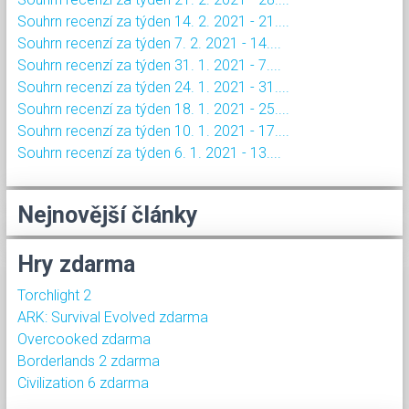
Souhrn recenzí za týden 14. 2. 2021 - 21....
Souhrn recenzí za týden 7. 2. 2021 - 14....
Souhrn recenzí za týden 31. 1. 2021 - 7....
Souhrn recenzí za týden 24. 1. 2021 - 31....
Souhrn recenzí za týden 18. 1. 2021 - 25....
Souhrn recenzí za týden 10. 1. 2021 - 17....
Souhrn recenzí za týden 6. 1. 2021 - 13....
Nejnovější články
Hry zdarma
Torchlight 2
ARK: Survival Evolved zdarma
Overcooked zdarma
Borderlands 2 zdarma
Civilization 6 zdarma