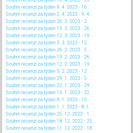
Souhrn recenzí za týden 9. 4. 2023 - 16....
Souhrn recenzí za týden 2. 4. 2023 - 9. 4....
Souhrn recenzí za týden 26. 3. 2023 - 2....
Souhrn recenzí za týden 19. 3. 2023 - 26....
Souhrn recenzí za týden 12. 3. 2023 - 19....
Souhrn recenzí za týden 5. 3. 2023 - 12....
Souhrn recenzí za týden 26. 2. 2023 - 5....
Souhrn recenzí za týden 19. 2. 2023 - 26....
Souhrn recenzí za týden 12. 2. 2023 - 19....
Souhrn recenzí za týden 5. 2. 2023 - 12....
Souhrn recenzí za týden 29. 1. 2023 - 5....
Souhrn recenzí za týden 22. 1. 2023 - 29....
Souhrn recenzí za týden 15. 1. 2023 - 22....
Souhrn recenzí za týden 8. 1. 2023 - 15....
Souhrn recenzí za týden 1. 1. 2023 - 8. 1....
Souhrn recenzí za týden 25. 12. 2022 - 1....
Souhrn recenzí za týden 18. 12. 2022 - 25....
Souhrn recenzí za týden 11. 12. 2022 - 18....