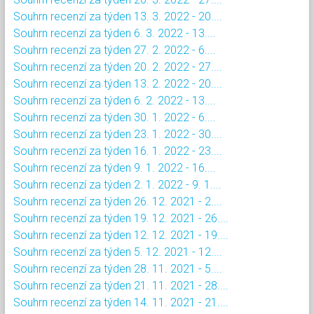
Souhrn recenzí za týden 13. 3. 2022 - 20....
Souhrn recenzí za týden 6. 3. 2022 - 13....
Souhrn recenzí za týden 27. 2. 2022 - 6....
Souhrn recenzí za týden 20. 2. 2022 - 27....
Souhrn recenzí za týden 13. 2. 2022 - 20....
Souhrn recenzí za týden 6. 2. 2022 - 13....
Souhrn recenzí za týden 30. 1. 2022 - 6....
Souhrn recenzí za týden 23. 1. 2022 - 30....
Souhrn recenzí za týden 16. 1. 2022 - 23....
Souhrn recenzí za týden 9. 1. 2022 - 16....
Souhrn recenzí za týden 2. 1. 2022 - 9. 1....
Souhrn recenzí za týden 26. 12. 2021 - 2....
Souhrn recenzí za týden 19. 12. 2021 - 26....
Souhrn recenzí za týden 12. 12. 2021 - 19....
Souhrn recenzí za týden 5. 12. 2021 - 12....
Souhrn recenzí za týden 28. 11. 2021 - 5....
Souhrn recenzí za týden 21. 11. 2021 - 28....
Souhrn recenzí za týden 14. 11. 2021 - 21....