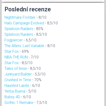
Poslední recenze
Nightmare Frontier
- 8/10
Halo Campaign Evolved
- 8,5/10
Splatoon Raiders
- 85%
Splatoon Raiders
- 8,5/10
Fogpiercer
- 6,5/10
The Alters: Last Variable
- 8/10
Star Fox
- 69%
NBA THE RUN
- 7/10
Star Fox
- 8,5/10
Tales of Arise
- 8,5/10
Junkyard Builder
- 5,5/10
Crushed In Time
- 70%
Haunted Lands
- 6/10
Yerba Buena
- 5/10
Bubsy 4D
- 6/10
Gothic 1 Remake
- 7,5/10