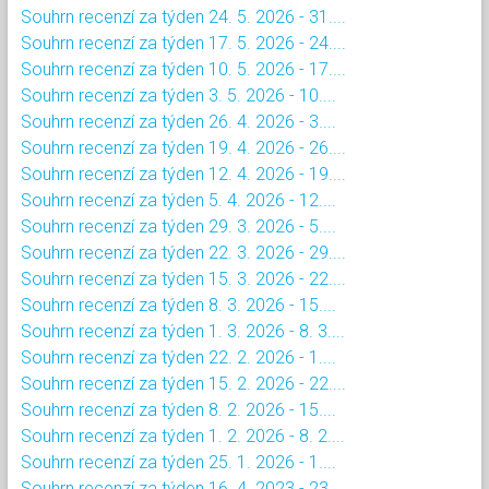
Souhrn recenzí za týden 24. 5. 2026 - 31....
Souhrn recenzí za týden 17. 5. 2026 - 24....
Souhrn recenzí za týden 10. 5. 2026 - 17....
Souhrn recenzí za týden 3. 5. 2026 - 10....
Souhrn recenzí za týden 26. 4. 2026 - 3....
Souhrn recenzí za týden 19. 4. 2026 - 26....
Souhrn recenzí za týden 12. 4. 2026 - 19....
Souhrn recenzí za týden 5. 4. 2026 - 12....
Souhrn recenzí za týden 29. 3. 2026 - 5....
Souhrn recenzí za týden 22. 3. 2026 - 29....
Souhrn recenzí za týden 15. 3. 2026 - 22....
Souhrn recenzí za týden 8. 3. 2026 - 15....
Souhrn recenzí za týden 1. 3. 2026 - 8. 3....
Souhrn recenzí za týden 22. 2. 2026 - 1....
Souhrn recenzí za týden 15. 2. 2026 - 22....
Souhrn recenzí za týden 8. 2. 2026 - 15....
Souhrn recenzí za týden 1. 2. 2026 - 8. 2....
Souhrn recenzí za týden 25. 1. 2026 - 1....
Souhrn recenzí za týden 16. 4. 2023 - 23....