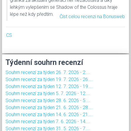
grafika za aktuální generací her nezaostává a díky
lehkým vylepšením se Shadow of the Colossus hraje
lépe než kdy předtím.
Číst celou recenzi na Bonusweb
CS
Týdenní souhrn recenzí
Souhrn recenzí za týden 26. 7. 2026 - 2....
Souhrn recenzí za týden 19. 7. 2026 - 26....
Souhrn recenzí za týden 12. 7. 2026 - 19....
Souhrn recenzí za týden 5. 7. 2026 - 12....
Souhrn recenzí za týden 28. 6. 2026 - 5....
Souhrn recenzí za týden 21. 6. 2026 - 28....
Souhrn recenzí za týden 14. 6. 2026 - 21....
Souhrn recenzí za týden 7. 6. 2026 - 14....
Souhrn recenzí za týden 31. 5. 2026 - 7....