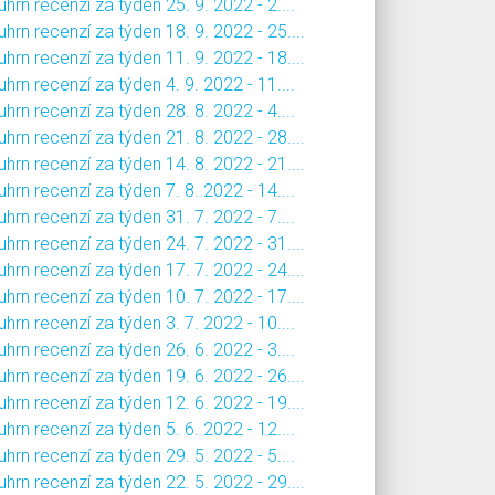
hrn recenzí za týden 25. 9. 2022 - 2....
hrn recenzí za týden 18. 9. 2022 - 25....
hrn recenzí za týden 11. 9. 2022 - 18....
hrn recenzí za týden 4. 9. 2022 - 11....
hrn recenzí za týden 28. 8. 2022 - 4....
hrn recenzí za týden 21. 8. 2022 - 28....
hrn recenzí za týden 14. 8. 2022 - 21....
hrn recenzí za týden 7. 8. 2022 - 14....
hrn recenzí za týden 31. 7. 2022 - 7....
hrn recenzí za týden 24. 7. 2022 - 31....
hrn recenzí za týden 17. 7. 2022 - 24....
hrn recenzí za týden 10. 7. 2022 - 17....
hrn recenzí za týden 3. 7. 2022 - 10....
hrn recenzí za týden 26. 6. 2022 - 3....
hrn recenzí za týden 19. 6. 2022 - 26....
hrn recenzí za týden 12. 6. 2022 - 19....
hrn recenzí za týden 5. 6. 2022 - 12....
hrn recenzí za týden 29. 5. 2022 - 5....
hrn recenzí za týden 22. 5. 2022 - 29....