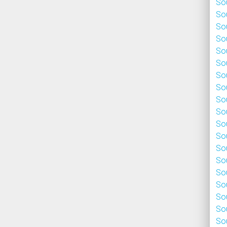
Sou
Sou
Sou
Sou
Sou
Sou
Sou
Sou
Sou
Sou
Sou
Sou
Sou
Sou
Sou
Sou
Sou
Sou
Sou