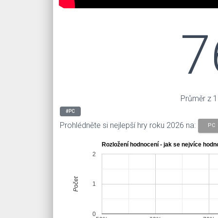
7
Průměr z 1
#PC
Prohlédněte si nejlepší hry roku 2026 na:
PC
Rozložení hodnocení - jak se nejvíce hodno
2
Počet
1
0