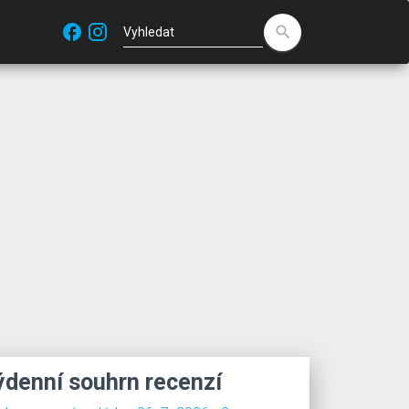
facebook
search
ýdenní souhrn recenzí