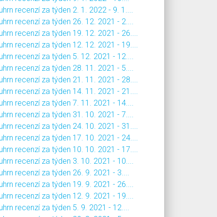
hrn recenzí za týden 2. 1. 2022 - 9. 1....
hrn recenzí za týden 26. 12. 2021 - 2....
hrn recenzí za týden 19. 12. 2021 - 26....
hrn recenzí za týden 12. 12. 2021 - 19....
hrn recenzí za týden 5. 12. 2021 - 12....
hrn recenzí za týden 28. 11. 2021 - 5....
hrn recenzí za týden 21. 11. 2021 - 28....
hrn recenzí za týden 14. 11. 2021 - 21....
hrn recenzí za týden 7. 11. 2021 - 14....
hrn recenzí za týden 31. 10. 2021 - 7....
hrn recenzí za týden 24. 10. 2021 - 31....
hrn recenzí za týden 17. 10. 2021 - 24....
hrn recenzí za týden 10. 10. 2021 - 17....
hrn recenzí za týden 3. 10. 2021 - 10....
hrn recenzí za týden 26. 9. 2021 - 3....
hrn recenzí za týden 19. 9. 2021 - 26....
hrn recenzí za týden 12. 9. 2021 - 19....
hrn recenzí za týden 5. 9. 2021 - 12....