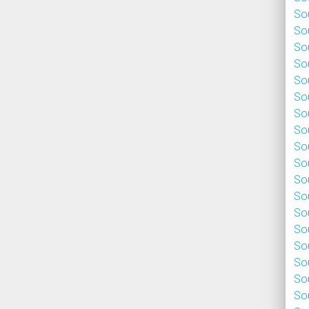
Sou
Sou
Sou
Sou
Sou
Sou
Sou
Sou
Sou
Sou
Sou
Sou
Sou
Sou
Sou
Sou
Sou
Sou