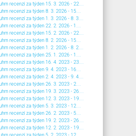
hrn recenzí za týden 15. 3. 2026 - 22....
hrn recenzí za týden 8. 3. 2026 - 15....
hrn recenzí za týden 1. 3. 2026 - 8. 3....
hrn recenzí za týden 22. 2. 2026 - 1....
hrn recenzí za týden 15. 2. 2026 - 22....
hrn recenzí za týden 8. 2. 2026 - 15....
hrn recenzí za týden 1. 2. 2026 - 8. 2....
hrn recenzí za týden 25. 1. 2026 - 1....
hrn recenzí za týden 16. 4. 2023 - 23....
hrn recenzí za týden 9. 4. 2023 - 16....
hrn recenzí za týden 2. 4. 2023 - 9. 4....
hrn recenzí za týden 26. 3. 2023 - 2....
hrn recenzí za týden 19. 3. 2023 - 26....
hrn recenzí za týden 12. 3. 2023 - 19....
hrn recenzí za týden 5. 3. 2023 - 12....
hrn recenzí za týden 26. 2. 2023 - 5....
hrn recenzí za týden 19. 2. 2023 - 26....
hrn recenzí za týden 12. 2. 2023 - 19....
hrn recenzí za týden 5. 2. 2023 - 12....