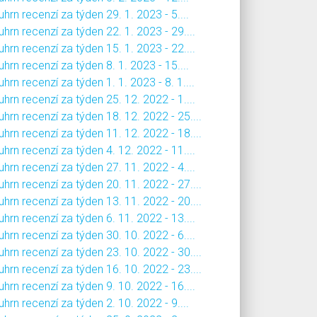
hrn recenzí za týden 29. 1. 2023 - 5....
hrn recenzí za týden 22. 1. 2023 - 29....
hrn recenzí za týden 15. 1. 2023 - 22....
hrn recenzí za týden 8. 1. 2023 - 15....
hrn recenzí za týden 1. 1. 2023 - 8. 1....
hrn recenzí za týden 25. 12. 2022 - 1....
hrn recenzí za týden 18. 12. 2022 - 25....
hrn recenzí za týden 11. 12. 2022 - 18....
hrn recenzí za týden 4. 12. 2022 - 11....
hrn recenzí za týden 27. 11. 2022 - 4....
hrn recenzí za týden 20. 11. 2022 - 27....
hrn recenzí za týden 13. 11. 2022 - 20....
hrn recenzí za týden 6. 11. 2022 - 13....
hrn recenzí za týden 30. 10. 2022 - 6....
hrn recenzí za týden 23. 10. 2022 - 30....
hrn recenzí za týden 16. 10. 2022 - 23....
hrn recenzí za týden 9. 10. 2022 - 16....
hrn recenzí za týden 2. 10. 2022 - 9....