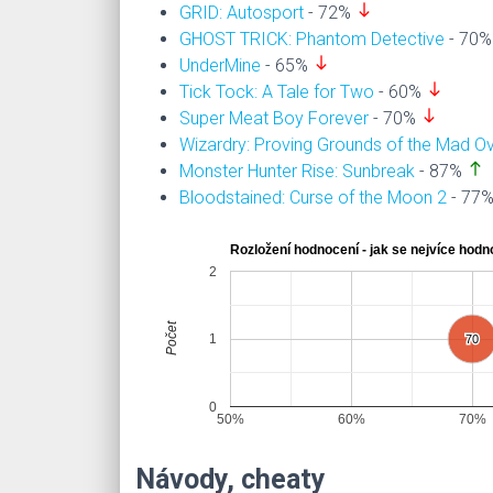
south
GRID: Autosport
- 72%
GHOST TRICK: Phantom Detective
- 70
south
UnderMine
- 65%
south
Tick Tock: A Tale for Two
- 60%
south
Super Meat Boy Forever
- 70%
Wizardry: Proving Grounds of the Mad Ov
north
Monster Hunter Rise: Sunbreak
- 87%
Bloodstained: Curse of the Moon 2
- 77
Rozložení hodnocení - jak se nejvíce hodno
2
Počet
1
70
70
0
50%
60%
70%
Návody, cheaty