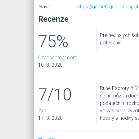
Návod
https://gamefaqs.gamespot.
Recenze
75%
Pre neznalých šok
potešenie
Czechgamer.com
10. 8. 2020
7/10
Rune Factory 4 Sp
se nemůžou dočkat
počátečním rozkou
Zing
ve vás bude vyvolá
17. 3. 2020
hodiny a hodiny s