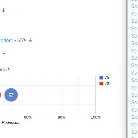
Sou
south
%
Sou
Sou
Sou
Sou
south
erlord
- 65%
Sou
Sou
north
%
Sou
Sou
tilo ?
Sou
75
Sou
70
Sou
Sou
75
75
Sou
Sou
Sou
80%
90%
100%
Hodnocení
Sou
Sou