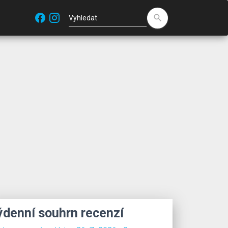
facebook
search
ýdenní souhrn recenzí