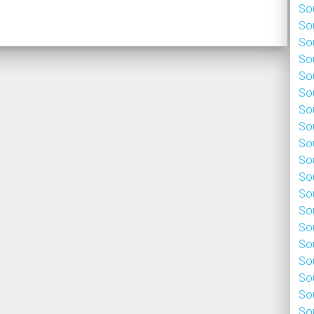
Sou
Sou
Sou
Sou
Sou
Sou
Sou
Sou
Sou
Sou
Sou
Sou
Sou
Sou
Sou
Sou
Sou
Sou
Sou