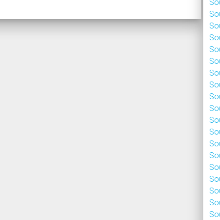
Sou
Sou
Sou
Sou
Sou
Sou
Sou
Sou
Sou
Sou
Sou
Sou
Sou
Sou
Sou
Sou
Sou
Sou
Sou