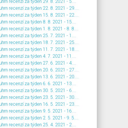
hrn recenzí za týden 29. 8. 2021 - 5....
hrn recenzí za týden 22. 8. 2021 - 29....
hrn recenzí za týden 15. 8. 2021 - 22....
hrn recenzí za týden 8. 8. 2021 - 15....
hrn recenzí za týden 1. 8. 2021 - 8. 8....
hrn recenzí za týden 25. 7. 2021 - 1....
hrn recenzí za týden 18. 7. 2021 - 25....
hrn recenzí za týden 11. 7. 2021 - 18....
hrn recenzí za týden 4. 7. 2021 - 11....
hrn recenzí za týden 27. 6. 2021 - 4....
hrn recenzí za týden 20. 6. 2021 - 27....
hrn recenzí za týden 13. 6. 2021 - 20....
hrn recenzí za týden 6. 6. 2021 - 13....
hrn recenzí za týden 30. 5. 2021 - 6....
hrn recenzí za týden 23. 5. 2021 - 30....
hrn recenzí za týden 16. 5. 2021 - 23....
hrn recenzí za týden 9. 5. 2021 - 16....
hrn recenzí za týden 2. 5. 2021 - 9. 5....
hrn recenzí za týden 25. 4. 2021 - 2....