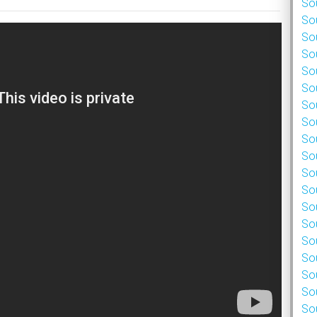
Sou
Sou
Sou
Sou
Sou
Sou
Sou
Sou
Sou
Sou
Sou
Sou
Sou
Sou
Sou
Sou
Sou
Sou
Sou