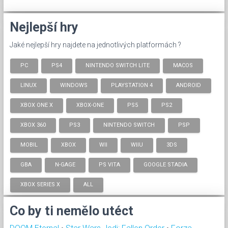
Nejlepší hry
Jaké nejlepší hry najdete na jednotlivých platformách ?
PC
PS4
NINTENDO SWITCH LITE
MACOS
LINUX
WINDOWS
PLAYSTATION 4
ANDROID
XBOX ONE X
XBOX-ONE
PS5
PS2
XBOX 360
PS3
NINTENDO SWITCH
PSP
MOBIL
XBOX
WII
WIIU
3DS
GBA
N-GAGE
PS VITA
GOOGLE STADIA
XBOX SERIES X
ALL
Co by ti nemělo utéct