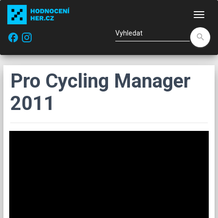
Nav
facebook
search
Pro Cycling Manager
2011