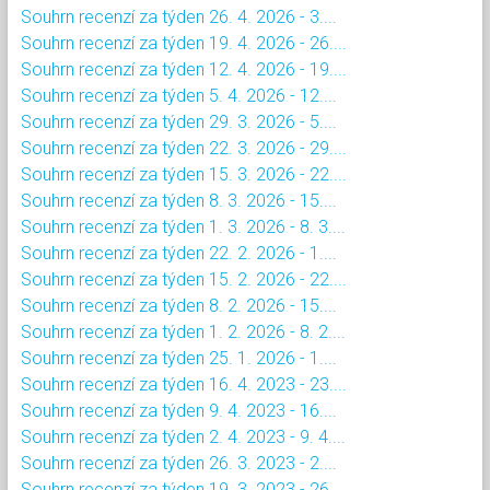
Souhrn recenzí za týden 26. 4. 2026 - 3....
Souhrn recenzí za týden 19. 4. 2026 - 26....
Souhrn recenzí za týden 12. 4. 2026 - 19....
Souhrn recenzí za týden 5. 4. 2026 - 12....
Souhrn recenzí za týden 29. 3. 2026 - 5....
Souhrn recenzí za týden 22. 3. 2026 - 29....
Souhrn recenzí za týden 15. 3. 2026 - 22....
Souhrn recenzí za týden 8. 3. 2026 - 15....
Souhrn recenzí za týden 1. 3. 2026 - 8. 3....
Souhrn recenzí za týden 22. 2. 2026 - 1....
Souhrn recenzí za týden 15. 2. 2026 - 22....
Souhrn recenzí za týden 8. 2. 2026 - 15....
Souhrn recenzí za týden 1. 2. 2026 - 8. 2....
Souhrn recenzí za týden 25. 1. 2026 - 1....
Souhrn recenzí za týden 16. 4. 2023 - 23....
Souhrn recenzí za týden 9. 4. 2023 - 16....
Souhrn recenzí za týden 2. 4. 2023 - 9. 4....
Souhrn recenzí za týden 26. 3. 2023 - 2....
Souhrn recenzí za týden 19. 3. 2023 - 26....