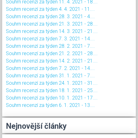
Souhrn recenzí za týden 11. 4. 2021 - 18....
Souhrn recenzí za týden 4. 4. 2021 - 11....
Souhrn recenzí za týden 28. 3. 2021 - 4....
Souhrn recenzí za týden 21. 3. 2021 - 28....
Souhrn recenzí za týden 14. 3. 2021 - 21....
Souhrn recenzí za týden 7. 3. 2021 - 14....
Souhrn recenzí za týden 28. 2. 2021 - 7....
Souhrn recenzí za týden 21. 2. 2021 - 28....
Souhrn recenzí za týden 14. 2. 2021 - 21....
Souhrn recenzí za týden 7. 2. 2021 - 14....
Souhrn recenzí za týden 31. 1. 2021 - 7....
Souhrn recenzí za týden 24. 1. 2021 - 31....
Souhrn recenzí za týden 18. 1. 2021 - 25....
Souhrn recenzí za týden 10. 1. 2021 - 17....
Souhrn recenzí za týden 6. 1. 2021 - 13....
Nejnovější články