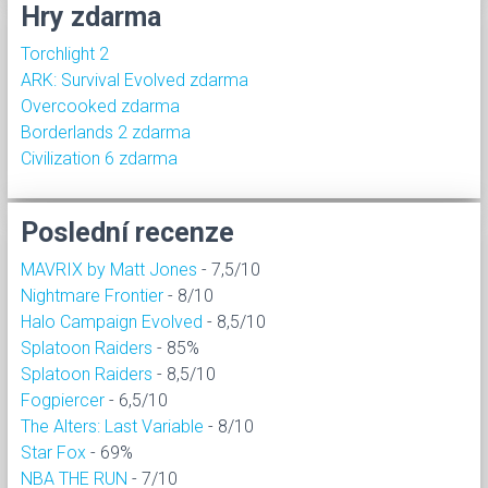
Hry zdarma
Torchlight 2
ARK: Survival Evolved zdarma
Overcooked zdarma
Borderlands 2 zdarma
Civilization 6 zdarma
Poslední recenze
MAVRIX by Matt Jones
- 7,5/10
Nightmare Frontier
- 8/10
Halo Campaign Evolved
- 8,5/10
Splatoon Raiders
- 85%
Splatoon Raiders
- 8,5/10
Fogpiercer
- 6,5/10
The Alters: Last Variable
- 8/10
Star Fox
- 69%
NBA THE RUN
- 7/10