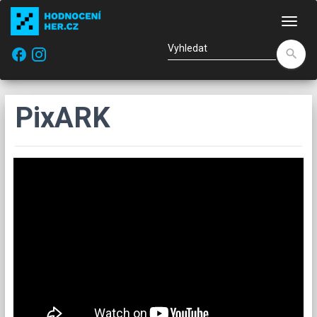
Nav
facebook
search
PixARK