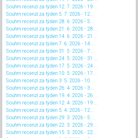
Souhrn recenzí za týden 12. 7. 2026 - 19....
Souhrn recenzí za týden 5. 7. 2026 - 12....
Souhrn recenzí za týden 28. 6. 2026 - 5....
Souhrn recenzí za týden 21. 6. 2026 - 28....
Souhrn recenzí za týden 14. 6. 2026 - 21....
Souhrn recenzí za týden 7. 6. 2026 - 14....
Souhrn recenzí za týden 31. 5. 2026 - 7....
Souhrn recenzí za týden 24. 5. 2026 - 31....
Souhrn recenzí za týden 17. 5. 2026 - 24....
Souhrn recenzí za týden 10. 5. 2026 - 17....
Souhrn recenzí za týden 3. 5. 2026 - 10....
Souhrn recenzí za týden 26. 4. 2026 - 3....
Souhrn recenzí za týden 19. 4. 2026 - 26....
Souhrn recenzí za týden 12. 4. 2026 - 19....
Souhrn recenzí za týden 5. 4. 2026 - 12....
Souhrn recenzí za týden 29. 3. 2026 - 5....
Souhrn recenzí za týden 22. 3. 2026 - 29....
Souhrn recenzí za týden 15. 3. 2026 - 22....