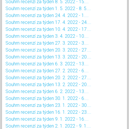
Souhrn recenzí za týden 8. 5. 2022 - 15....
Souhrn recenzí za týden 1. 5. 2022 - 8. 5....
Souhrn recenzí za týden 24. 4. 2022 - 1....
Souhrn recenzí za týden 17. 4. 2022 - 24....
Souhrn recenzí za týden 10. 4. 2022 - 17....
Souhrn recenzí za týden 3. 4. 2022 - 10....
Souhrn recenzí za týden 27. 3. 2022 - 3....
Souhrn recenzí za týden 20. 3. 2022 - 27....
Souhrn recenzí za týden 13. 3. 2022 - 20....
Souhrn recenzí za týden 6. 3. 2022 - 13....
Souhrn recenzí za týden 27. 2. 2022 - 6....
Souhrn recenzí za týden 20. 2. 2022 - 27....
Souhrn recenzí za týden 13. 2. 2022 - 20....
Souhrn recenzí za týden 6. 2. 2022 - 13....
Souhrn recenzí za týden 30. 1. 2022 - 6....
Souhrn recenzí za týden 23. 1. 2022 - 30....
Souhrn recenzí za týden 16. 1. 2022 - 23....
Souhrn recenzí za týden 9. 1. 2022 - 16....
Souhrn recenzí za týden 2. 1. 2022 - 9. 1....