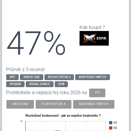
47%
Kde koupit ?
Průměr z 3 recenzí
#PC
#XBOX-ONE
#PLAYSTATION 4
#NINTENDO SWITCH
#PIXARK
#SNAIL GAMES
#SW
Prohlédněte si nejlepší hry roku 2026 na:
PC
XBOX-ONE
PLAYSTATION 4
NINTENDO SWITCH
Rozložení hodnocení - jak se nejvíce hodnotilo ?
4
40
60