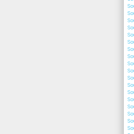
Sou
Sou
Sou
Sou
Sou
Sou
Sou
Sou
Sou
Sou
Sou
Sou
Sou
Sou
Sou
Sou
Sou
Sou