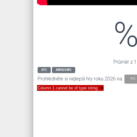
Průměr z 1
#PC
#WINDOWS
Prohlédněte si nejlepší hry roku 2026 na:
PC
Column 1 cannot be of type string
×