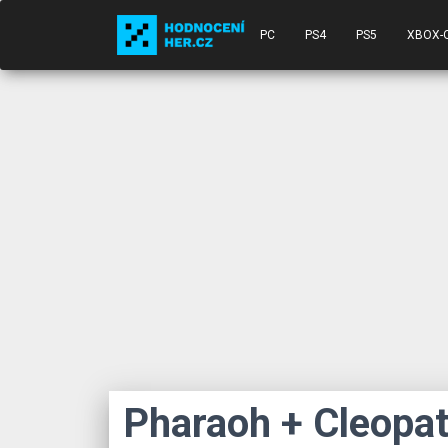
PC
PS4
PS5
XBOX-
Pharaoh + Cleopat