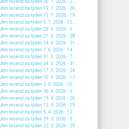
hrn recenzí za týden 26. 7. 2026 - 2....
hrn recenzí za týden 19. 7. 2026 - 26....
hrn recenzí za týden 12. 7. 2026 - 19....
hrn recenzí za týden 5. 7. 2026 - 12....
hrn recenzí za týden 28. 6. 2026 - 5....
hrn recenzí za týden 21. 6. 2026 - 28....
hrn recenzí za týden 14. 6. 2026 - 21....
hrn recenzí za týden 7. 6. 2026 - 14....
hrn recenzí za týden 31. 5. 2026 - 7....
hrn recenzí za týden 24. 5. 2026 - 31....
hrn recenzí za týden 17. 5. 2026 - 24....
hrn recenzí za týden 10. 5. 2026 - 17....
hrn recenzí za týden 3. 5. 2026 - 10....
hrn recenzí za týden 26. 4. 2026 - 3....
hrn recenzí za týden 19. 4. 2026 - 26....
hrn recenzí za týden 12. 4. 2026 - 19....
hrn recenzí za týden 5. 4. 2026 - 12....
hrn recenzí za týden 29. 3. 2026 - 5....
hrn recenzí za týden 22. 3. 2026 - 29....