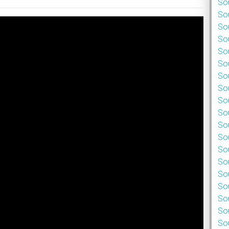
Sou
Sou
Sou
Sou
Sou
Sou
Sou
Sou
Sou
Sou
Sou
Sou
Sou
Sou
Sou
Sou
Sou
Sou
Sou