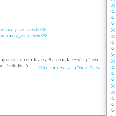
Sou
Sou
Sou
Sou
?p=cheaty_zobraz&id=833
Sou
p=trainery_zobraz&id=833
Sou
Sou
Sou
Sou
rný datadisk pro milovníky Pharaoha, který vám přinese
Sou
a několik týdnů.
Sou
Číst celou recenzi na Tiscali Games
Sou
Sou
Sou
Sou
Sou
Sou
Sou