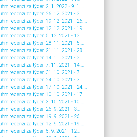
hrn recenzí za týden 2. 1. 2022 - 9. 1....
hrn recenzí za týden 26. 12. 2021 - 2....
hrn recenzí za týden 19. 12. 2021 - 26....
hrn recenzí za týden 12. 12. 2021 - 19....
hrn recenzí za týden 5. 12. 2021 - 12....
hrn recenzí za týden 28. 11. 2021 - 5....
hrn recenzí za týden 21. 11. 2021 - 28....
hrn recenzí za týden 14. 11. 2021 - 21....
hrn recenzí za týden 7. 11. 2021 - 14....
hrn recenzí za týden 31. 10. 2021 - 7....
hrn recenzí za týden 24. 10. 2021 - 31....
hrn recenzí za týden 17. 10. 2021 - 24....
hrn recenzí za týden 10. 10. 2021 - 17....
hrn recenzí za týden 3. 10. 2021 - 10....
hrn recenzí za týden 26. 9. 2021 - 3....
hrn recenzí za týden 19. 9. 2021 - 26....
hrn recenzí za týden 12. 9. 2021 - 19....
hrn recenzí za týden 5. 9. 2021 - 12....