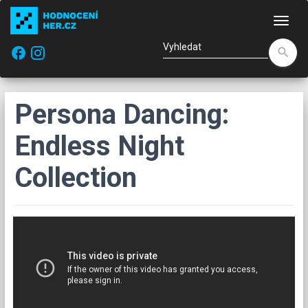
Nav
facebook
search
Persona Dancing:
Endless Night
Collection