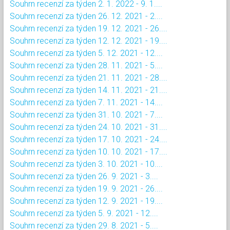
Souhrn recenzí za týden 2. 1. 2022 - 9. 1....
Souhrn recenzí za týden 26. 12. 2021 - 2....
Souhrn recenzí za týden 19. 12. 2021 - 26....
Souhrn recenzí za týden 12. 12. 2021 - 19....
Souhrn recenzí za týden 5. 12. 2021 - 12....
Souhrn recenzí za týden 28. 11. 2021 - 5....
Souhrn recenzí za týden 21. 11. 2021 - 28....
Souhrn recenzí za týden 14. 11. 2021 - 21....
Souhrn recenzí za týden 7. 11. 2021 - 14....
Souhrn recenzí za týden 31. 10. 2021 - 7....
Souhrn recenzí za týden 24. 10. 2021 - 31....
Souhrn recenzí za týden 17. 10. 2021 - 24....
Souhrn recenzí za týden 10. 10. 2021 - 17....
Souhrn recenzí za týden 3. 10. 2021 - 10....
Souhrn recenzí za týden 26. 9. 2021 - 3....
Souhrn recenzí za týden 19. 9. 2021 - 26....
Souhrn recenzí za týden 12. 9. 2021 - 19....
Souhrn recenzí za týden 5. 9. 2021 - 12....
Souhrn recenzí za týden 29. 8. 2021 - 5....