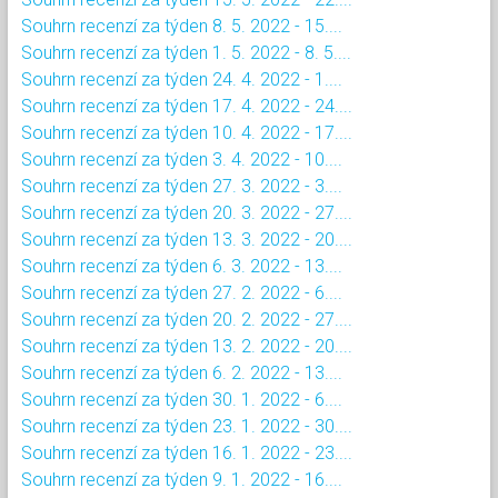
Souhrn recenzí za týden 8. 5. 2022 - 15....
Souhrn recenzí za týden 1. 5. 2022 - 8. 5....
Souhrn recenzí za týden 24. 4. 2022 - 1....
Souhrn recenzí za týden 17. 4. 2022 - 24....
Souhrn recenzí za týden 10. 4. 2022 - 17....
Souhrn recenzí za týden 3. 4. 2022 - 10....
Souhrn recenzí za týden 27. 3. 2022 - 3....
Souhrn recenzí za týden 20. 3. 2022 - 27....
Souhrn recenzí za týden 13. 3. 2022 - 20....
Souhrn recenzí za týden 6. 3. 2022 - 13....
Souhrn recenzí za týden 27. 2. 2022 - 6....
Souhrn recenzí za týden 20. 2. 2022 - 27....
Souhrn recenzí za týden 13. 2. 2022 - 20....
Souhrn recenzí za týden 6. 2. 2022 - 13....
Souhrn recenzí za týden 30. 1. 2022 - 6....
Souhrn recenzí za týden 23. 1. 2022 - 30....
Souhrn recenzí za týden 16. 1. 2022 - 23....
Souhrn recenzí za týden 9. 1. 2022 - 16....