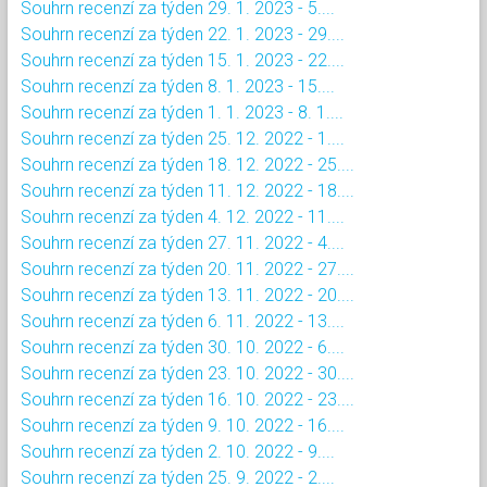
Souhrn recenzí za týden 29. 1. 2023 - 5....
Souhrn recenzí za týden 22. 1. 2023 - 29....
Souhrn recenzí za týden 15. 1. 2023 - 22....
Souhrn recenzí za týden 8. 1. 2023 - 15....
Souhrn recenzí za týden 1. 1. 2023 - 8. 1....
Souhrn recenzí za týden 25. 12. 2022 - 1....
Souhrn recenzí za týden 18. 12. 2022 - 25....
Souhrn recenzí za týden 11. 12. 2022 - 18....
Souhrn recenzí za týden 4. 12. 2022 - 11....
Souhrn recenzí za týden 27. 11. 2022 - 4....
Souhrn recenzí za týden 20. 11. 2022 - 27....
Souhrn recenzí za týden 13. 11. 2022 - 20....
Souhrn recenzí za týden 6. 11. 2022 - 13....
Souhrn recenzí za týden 30. 10. 2022 - 6....
Souhrn recenzí za týden 23. 10. 2022 - 30....
Souhrn recenzí za týden 16. 10. 2022 - 23....
Souhrn recenzí za týden 9. 10. 2022 - 16....
Souhrn recenzí za týden 2. 10. 2022 - 9....
Souhrn recenzí za týden 25. 9. 2022 - 2....