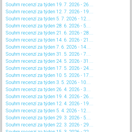
Souhrn recenzí za týden 19. 7. 2026 - 26....
Souhrn recenzí za týden 12. 7. 2026 - 19....
Souhrn recenzí za týden 5. 7. 2026 - 12....
Souhrn recenzí za týden 28. 6. 2026 - 5....
Souhrn recenzí za týden 21. 6. 2026 - 28....
Souhrn recenzí za týden 14. 6. 2026 - 21....
Souhrn recenzí za týden 7. 6. 2026 - 14....
Souhrn recenzí za týden 31. 5. 2026 - 7....
Souhrn recenzí za týden 24. 5. 2026 - 31....
Souhrn recenzí za týden 17. 5. 2026 - 24....
Souhrn recenzí za týden 10. 5. 2026 - 17....
Souhrn recenzí za týden 3. 5. 2026 - 10....
Souhrn recenzí za týden 26. 4. 2026 - 3....
Souhrn recenzí za týden 19. 4. 2026 - 26....
Souhrn recenzí za týden 12. 4. 2026 - 19....
Souhrn recenzí za týden 5. 4. 2026 - 12....
Souhrn recenzí za týden 29. 3. 2026 - 5....
Souhrn recenzí za týden 22. 3. 2026 - 29....
Souhrn recenzí za týden 15. 3. 2026 - 22....