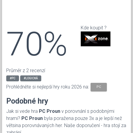
70%
Kde koupit ?
Průměr z 2 recenzí
#PC
#LOGICKÁ
Prohlédněte si nejlepší hry roku 2026 na:
PC
Podobné hry
Jak si vede hra
PC Proun
v porovnání s podobnými
hrami?
PC Proun
byla poražena pouze 3x a je lepší než
větsina porovnávaných her. Naše doporučení - hra stojí za
zahrání.