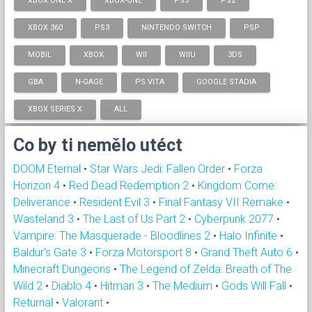
XBOX ONE X
XBOX-ONE
PS5
PS2
XBOX 360
PS3
NINTENDO SWITCH
PSP
MOBIL
XBOX
WII
WIIU
3DS
GBA
N-GAGE
PS VITA
GOOGLE STADIA
XBOX SERIES X
ALL
Co by ti nemělo utéct
DOOM Eternal
•
Star Wars Jedi: Fallen Order
•
Forza
Horizon 4
•
Red Dead Redemption 2
•
Kingdom Come:
Deliverance
•
Resident Evil 3
•
Final Fantasy VII Remake
•
Wasteland 3
•
The Last of Us Part 2
•
Cyberpunk 2077
•
Vampire: The Masquerade - Bloodlines 2
•
Halo Infinite
•
Baldur's Gate 3
•
Forza Motorsport 8
•
Grand Theft Auto 6
•
Minecraft Dungeons
•
The Legend of Zelda: Breath of The
Wild 2
•
Diablo 4
•
Hitman 3
•
The Medium
•
Gods Will Fall
•
Returnal
•
Valorant
•