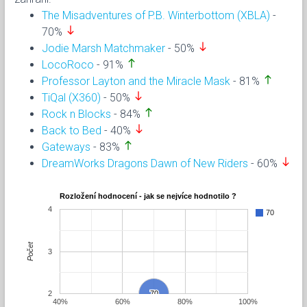
The Misadventures of P.B. Winterbottom (XBLA)
-
south
70%
south
Jodie Marsh Matchmaker
- 50%
north
LocoRoco
- 91%
north
Professor Layton and the Miracle Mask
- 81%
south
TiQal (X360)
- 50%
north
Rock n Blocks
- 84%
south
Back to Bed
- 40%
north
Gateways
- 83%
south
DreamWorks Dragons Dawn of New Riders
- 60%
Rozložení hodnocení - jak se nejvíce hodnotilo ?
4
70
Počet
3
2
70
70
40%
60%
80%
100%