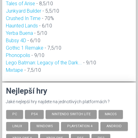
Tales of Arise
- 8,5/10
Junkyard Builder
- 5,5/10
Crushed In Time
- 70%
Haunted Lands
- 6/10
Yerba Buena
- 5/10
Bubsy 4D
- 6/10
Gothic 1 Remake
- 7,5/10
Phonopolis
- 9/10
Lego Batman: Legacy of the Dark...
- 9/10
Mixtape
- 7,5/10
Nejlepší hry
Jaké nejlepší hry najdete na jednotlivých platformách ?
PC
PS4
NINTENDO SWITCH LITE
MACOS
LINUX
WINDOWS
PLAYSTATION 4
ANDROID