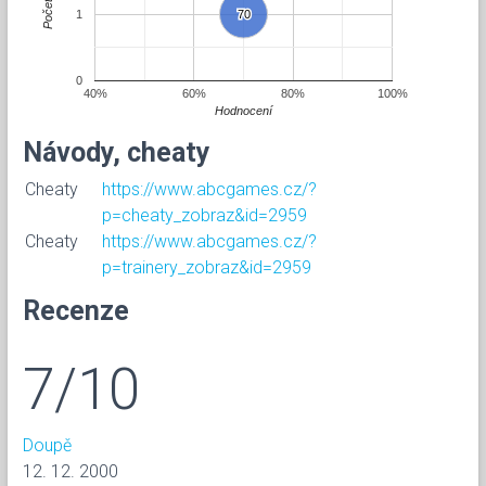
Počet
1
70
70
0
40%
60%
80%
100%
Hodnocení
Návody, cheaty
Cheaty
https://www.abcgames.cz/?
p=cheaty_zobraz&id=2959
Cheaty
https://www.abcgames.cz/?
p=trainery_zobraz&id=2959
Recenze
7/10
Doupě
12. 12. 2000