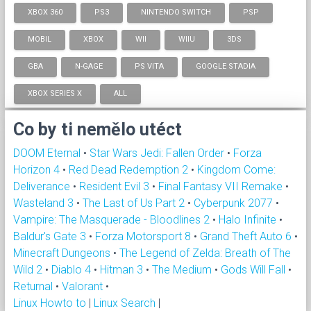
XBOX 360
PS3
NINTENDO SWITCH
PSP
MOBIL
XBOX
WII
WIIU
3DS
GBA
N-GAGE
PS VITA
GOOGLE STADIA
XBOX SERIES X
ALL
Co by ti nemělo utéct
DOOM Eternal
•
Star Wars Jedi: Fallen Order
•
Forza
Horizon 4
•
Red Dead Redemption 2
•
Kingdom Come:
Deliverance
•
Resident Evil 3
•
Final Fantasy VII Remake
•
Wasteland 3
•
The Last of Us Part 2
•
Cyberpunk 2077
•
Vampire: The Masquerade - Bloodlines 2
•
Halo Infinite
•
Baldur's Gate 3
•
Forza Motorsport 8
•
Grand Theft Auto 6
•
Minecraft Dungeons
•
The Legend of Zelda: Breath of The
Wild 2
•
Diablo 4
•
Hitman 3
•
The Medium
•
Gods Will Fall
•
Returnal
•
Valorant
•
Linux Howto to
|
Linux Search
|