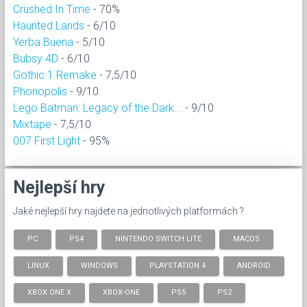
Crushed In Time
- 70%
Haunted Lands
- 6/10
Yerba Buena
- 5/10
Bubsy 4D
- 6/10
Gothic 1 Remake
- 7,5/10
Phonopolis
- 9/10
Lego Batman: Legacy of the Dark...
- 9/10
Mixtape
- 7,5/10
007 First Light
- 95%
Nejlepší hry
Jaké nejlepší hry najdete na jednotlivých platformách ?
PC
PS4
NINTENDO SWITCH LITE
MACOS
LINUX
WINDOWS
PLAYSTATION 4
ANDROID
XBOX ONE X
XBOX-ONE
PS5
PS2