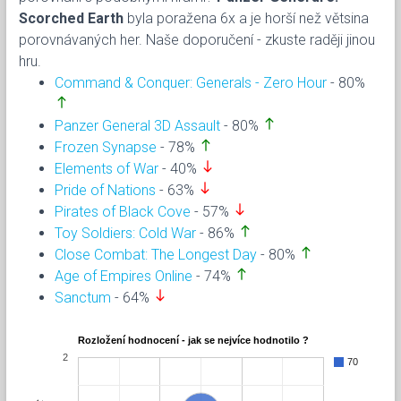
Scorched Earth
byla poražena 6x a je horší než větsina
porovnávaných her. Naše doporučení - zkuste raději jinou
hru.
Command & Conquer: Generals - Zero Hour
- 80%
north
north
Panzer General 3D Assault
- 80%
north
Frozen Synapse
- 78%
south
Elements of War
- 40%
south
Pride of Nations
- 63%
south
Pirates of Black Cove
- 57%
north
Toy Soldiers: Cold War
- 86%
north
Close Combat: The Longest Day
- 80%
north
Age of Empires Online
- 74%
south
Sanctum
- 64%
Rozložení hodnocení - jak se nejvíce hodnotilo ?
2
70