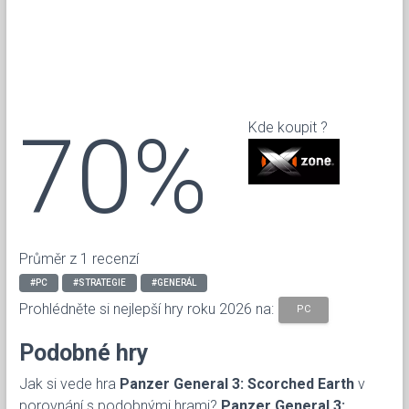
70%
Kde koupit ?
Průměr z 1 recenzí
#PC
#STRATEGIE
#GENERÁL
Prohlédněte si nejlepší hry roku 2026 na:
PC
Podobné hry
Jak si vede hra
Panzer General 3: Scorched Earth
v
porovnání s podobnými hrami?
Panzer General 3: