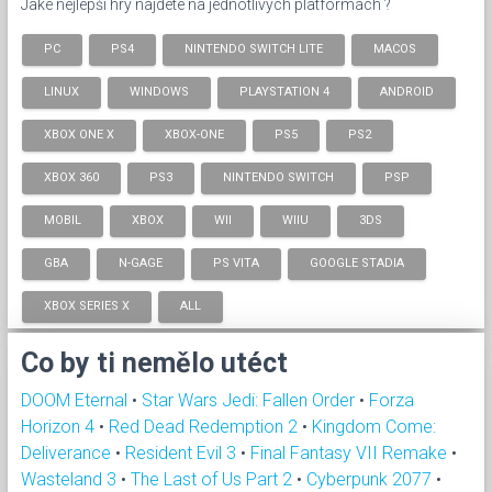
Jaké nejlepší hry najdete na jednotlivých platformách ?
PC
PS4
NINTENDO SWITCH LITE
MACOS
LINUX
WINDOWS
PLAYSTATION 4
ANDROID
XBOX ONE X
XBOX-ONE
PS5
PS2
XBOX 360
PS3
NINTENDO SWITCH
PSP
MOBIL
XBOX
WII
WIIU
3DS
GBA
N-GAGE
PS VITA
GOOGLE STADIA
XBOX SERIES X
ALL
Co by ti nemělo utéct
DOOM Eternal
•
Star Wars Jedi: Fallen Order
•
Forza
Horizon 4
•
Red Dead Redemption 2
•
Kingdom Come:
Deliverance
•
Resident Evil 3
•
Final Fantasy VII Remake
•
Wasteland 3
•
The Last of Us Part 2
•
Cyberpunk 2077
•