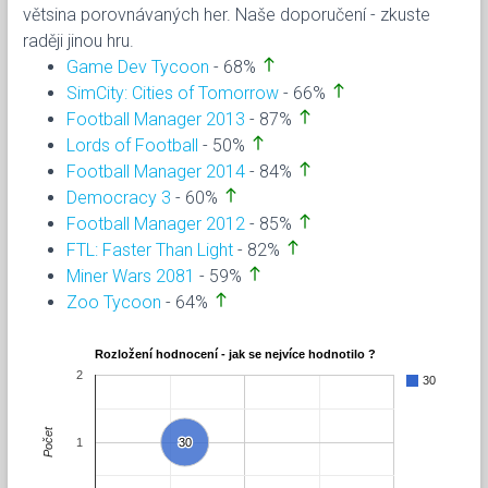
větsina porovnávaných her. Naše doporučení - zkuste
raději jinou hru.
north
Game Dev Tycoon
- 68%
north
SimCity: Cities of Tomorrow
- 66%
north
Football Manager 2013
- 87%
north
Lords of Football
- 50%
north
Football Manager 2014
- 84%
north
Democracy 3
- 60%
north
Football Manager 2012
- 85%
north
FTL: Faster Than Light
- 82%
north
Miner Wars 2081
- 59%
north
Zoo Tycoon
- 64%
Rozložení hodnocení - jak se nejvíce hodnotilo ?
2
30
Počet
1
30
30