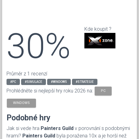
30%
Kde koupit ?
Průměr z 1 recenzí
#PC
#SIMULACE
#WINDOWS
#STRATEGIE
Prohlédněte si nejlepší hry roku 2026 na:
PC
WINDOWS
Podobné hry
Jak si vede hra
Painters Guild
v porovnání s podobnými
hrami?
Painters Guild
byla poražena 10x a je horší než