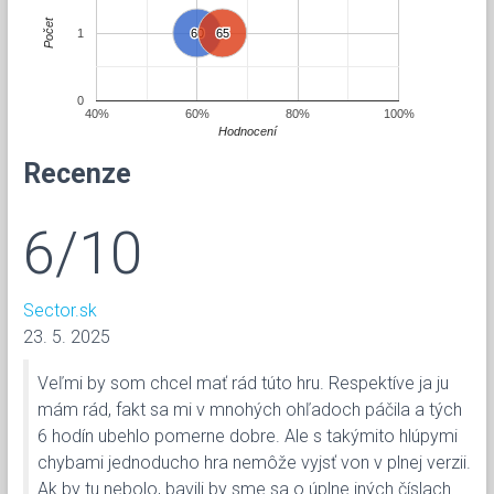
Počet
1
60
60
65
65
0
40%
60%
80%
100%
Hodnocení
Recenze
6/10
Sector.sk
23. 5. 2025
Veľmi by som chcel mať rád túto hru. Respektíve ja ju
mám rád, fakt sa mi v mnohých ohľadoch páčila a tých
6 hodín ubehlo pomerne dobre. Ale s takýmito hlúpymi
chybami jednoducho hra nemôže vyjsť von v plnej verzii.
Ak by tu nebolo, bavili by sme sa o úplne iných číslach