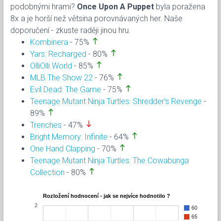
podobnými hrami?
Once Upon A Puppet
byla poražena
8x a je horší než větsina porovnávaných her. Naše
doporučení - zkuste raději jinou hru.
north
Kombinera
- 75%
north
Yars: Recharged
- 80%
north
OlliOlli World
- 85%
north
MLB The Show 22
- 76%
north
Evil Dead: The Game
- 75%
Teenage Mutant Ninja Turtles: Shredder's Revenge
-
north
89%
south
Trenches
- 47%
north
Bright Memory: Infinite
- 64%
north
One Hand Clapping
- 70%
Teenage Mutant Ninja Turtles: The Cowabunga
north
Collection
- 80%
Rozložení hodnocení - jak se nejvíce hodnotilo ?
2
60
65