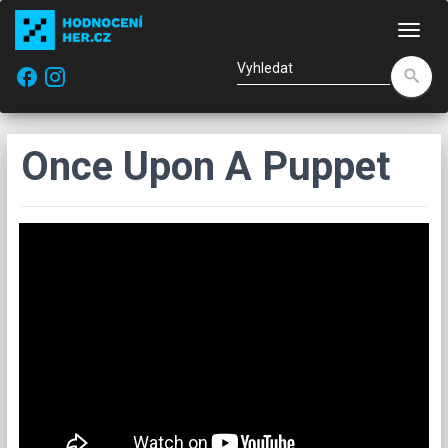
Nav
facebook
search
Once Upon A Puppet