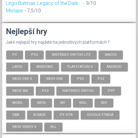
Lego Batman: Legacy of the Dark...
- 9/10
Mixtape
- 7,5/10
Nejlepší hry
Jaké nejlepší hry najdete na jednotlivých platformách ?
PC
PS4
NINTENDO SWITCH LITE
MACOS
LINUX
WINDOWS
PLAYSTATION 4
ANDROID
XBOX ONE X
XBOX-ONE
PS5
PS2
XBOX 360
PS3
NINTENDO SWITCH
PSP
MOBIL
XBOX
WII
WIIU
3DS
GBA
N-GAGE
PS VITA
GOOGLE STADIA
XBOX SERIES X
ALL