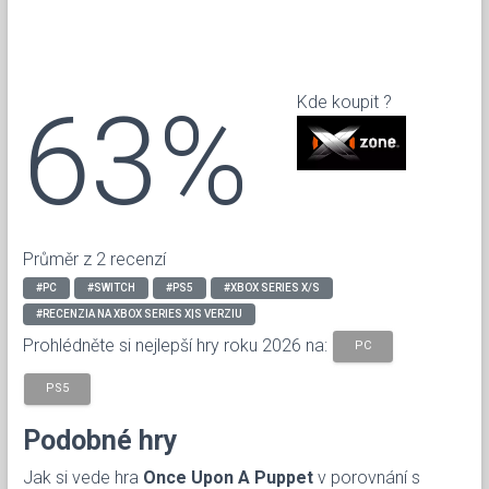
63%
Kde koupit ?
Průměr z 2 recenzí
#PC
#SWITCH
#PS5
#XBOX SERIES X/S
#RECENZIA NA XBOX SERIES X|S VERZIU
Prohlédněte si nejlepší hry roku 2026 na:
PC
PS5
Podobné hry
Jak si vede hra
Once Upon A Puppet
v porovnání s