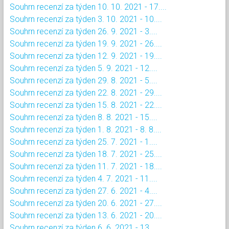
Souhrn recenzí za týden 10. 10. 2021 - 17....
Souhrn recenzí za týden 3. 10. 2021 - 10....
Souhrn recenzí za týden 26. 9. 2021 - 3....
Souhrn recenzí za týden 19. 9. 2021 - 26....
Souhrn recenzí za týden 12. 9. 2021 - 19....
Souhrn recenzí za týden 5. 9. 2021 - 12....
Souhrn recenzí za týden 29. 8. 2021 - 5....
Souhrn recenzí za týden 22. 8. 2021 - 29....
Souhrn recenzí za týden 15. 8. 2021 - 22....
Souhrn recenzí za týden 8. 8. 2021 - 15....
Souhrn recenzí za týden 1. 8. 2021 - 8. 8....
Souhrn recenzí za týden 25. 7. 2021 - 1....
Souhrn recenzí za týden 18. 7. 2021 - 25....
Souhrn recenzí za týden 11. 7. 2021 - 18....
Souhrn recenzí za týden 4. 7. 2021 - 11....
Souhrn recenzí za týden 27. 6. 2021 - 4....
Souhrn recenzí za týden 20. 6. 2021 - 27....
Souhrn recenzí za týden 13. 6. 2021 - 20....
Souhrn recenzí za týden 6. 6. 2021 - 13....