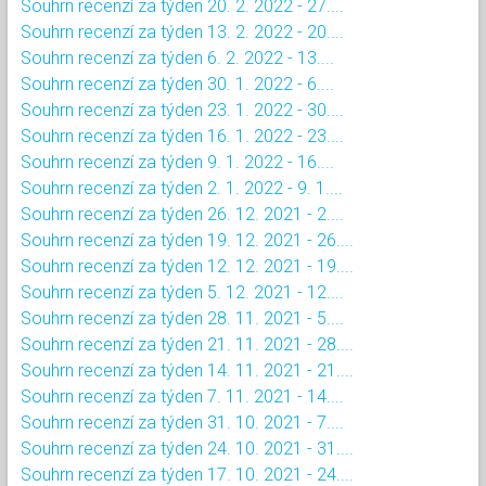
Souhrn recenzí za týden 20. 2. 2022 - 27....
Souhrn recenzí za týden 13. 2. 2022 - 20....
Souhrn recenzí za týden 6. 2. 2022 - 13....
Souhrn recenzí za týden 30. 1. 2022 - 6....
Souhrn recenzí za týden 23. 1. 2022 - 30....
Souhrn recenzí za týden 16. 1. 2022 - 23....
Souhrn recenzí za týden 9. 1. 2022 - 16....
Souhrn recenzí za týden 2. 1. 2022 - 9. 1....
Souhrn recenzí za týden 26. 12. 2021 - 2....
Souhrn recenzí za týden 19. 12. 2021 - 26....
Souhrn recenzí za týden 12. 12. 2021 - 19....
Souhrn recenzí za týden 5. 12. 2021 - 12....
Souhrn recenzí za týden 28. 11. 2021 - 5....
Souhrn recenzí za týden 21. 11. 2021 - 28....
Souhrn recenzí za týden 14. 11. 2021 - 21....
Souhrn recenzí za týden 7. 11. 2021 - 14....
Souhrn recenzí za týden 31. 10. 2021 - 7....
Souhrn recenzí za týden 24. 10. 2021 - 31....
Souhrn recenzí za týden 17. 10. 2021 - 24....