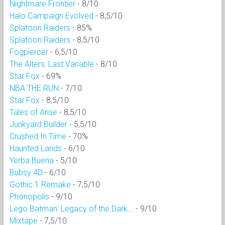
Nightmare Frontier
- 8/10
Halo Campaign Evolved
- 8,5/10
Splatoon Raiders
- 85%
Splatoon Raiders
- 8,5/10
Fogpiercer
- 6,5/10
The Alters: Last Variable
- 8/10
Star Fox
- 69%
NBA THE RUN
- 7/10
Star Fox
- 8,5/10
Tales of Arise
- 8,5/10
Junkyard Builder
- 5,5/10
Crushed In Time
- 70%
Haunted Lands
- 6/10
Yerba Buena
- 5/10
Bubsy 4D
- 6/10
Gothic 1 Remake
- 7,5/10
Phonopolis
- 9/10
Lego Batman: Legacy of the Dark...
- 9/10
Mixtape
- 7,5/10