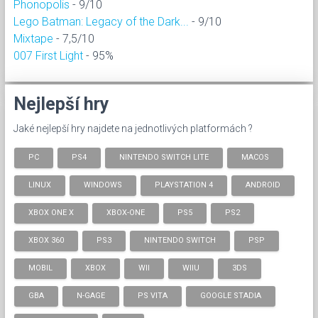
Phonopolis
- 9/10
Lego Batman: Legacy of the Dark...
- 9/10
Mixtape
- 7,5/10
007 First Light
- 95%
Nejlepší hry
Jaké nejlepší hry najdete na jednotlivých platformách ?
PC
PS4
NINTENDO SWITCH LITE
MACOS
LINUX
WINDOWS
PLAYSTATION 4
ANDROID
XBOX ONE X
XBOX-ONE
PS5
PS2
XBOX 360
PS3
NINTENDO SWITCH
PSP
MOBIL
XBOX
WII
WIIU
3DS
GBA
N-GAGE
PS VITA
GOOGLE STADIA