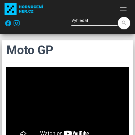
Nav
facebook
search
Moto GP