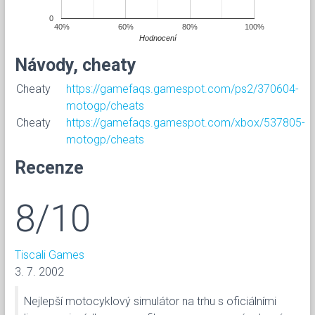
0
40%
60%
80%
100%
Hodnocení
Návody, cheaty
Cheaty
https://gamefaqs.gamespot.com/ps2/370604-
motogp/cheats
Cheaty
https://gamefaqs.gamespot.com/xbox/537805-
motogp/cheats
Recenze
8/10
Tiscali Games
3. 7. 2002
Nejlepší motocyklový simulátor na trhu s oficiálními