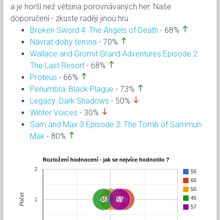
a je horší než větsina porovnávaných her. Naše
doporučení - zkuste raději jinou hru.
north
Broken Sword 4: The Angels of Death
- 68%
north
Návrat doby temna
- 70%
Wallace and Gromit Grand Adventures Episode 2 :
north
The Last Resort
- 68%
north
Proteus
- 66%
north
Penumbra: Black Plague
- 73%
south
Legacy: Dark Shadows
- 50%
south
Winter Voices
- 30%
Sam and Max 3 Episode 2: The Tomb of Sammun-
north
Mak
- 80%
Rozložení hodnocení - jak se nejvíce hodnotilo ?
2
55
60
50
Počet
45
1
45
45
50
50
55
55
57
57
60
60
57