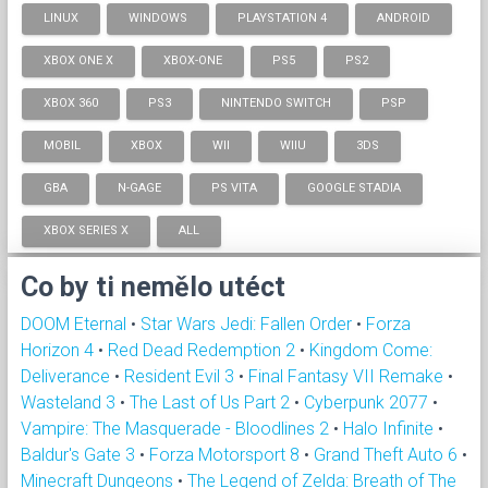
LINUX
WINDOWS
PLAYSTATION 4
ANDROID
XBOX ONE X
XBOX-ONE
PS5
PS2
XBOX 360
PS3
NINTENDO SWITCH
PSP
MOBIL
XBOX
WII
WIIU
3DS
GBA
N-GAGE
PS VITA
GOOGLE STADIA
XBOX SERIES X
ALL
Co by ti nemělo utéct
DOOM Eternal
•
Star Wars Jedi: Fallen Order
•
Forza
Horizon 4
•
Red Dead Redemption 2
•
Kingdom Come:
Deliverance
•
Resident Evil 3
•
Final Fantasy VII Remake
•
Wasteland 3
•
The Last of Us Part 2
•
Cyberpunk 2077
•
Vampire: The Masquerade - Bloodlines 2
•
Halo Infinite
•
Baldur's Gate 3
•
Forza Motorsport 8
•
Grand Theft Auto 6
•
Minecraft Dungeons
•
The Legend of Zelda: Breath of The