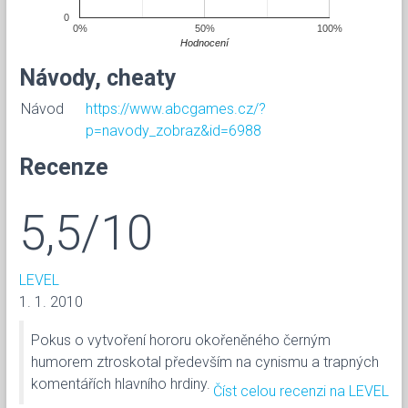
0
0%
50%
100%
Hodnocení
Návody, cheaty
Návod
https://www.abcgames.cz/?
p=navody_zobraz&id=6988
Recenze
5,5/10
LEVEL
1. 1. 2010
Pokus o vytvoření hororu okořeněného černým
humorem ztroskotal především na cynismu a trapných
komentářích hlavního hrdiny.
Číst celou recenzi na LEVEL