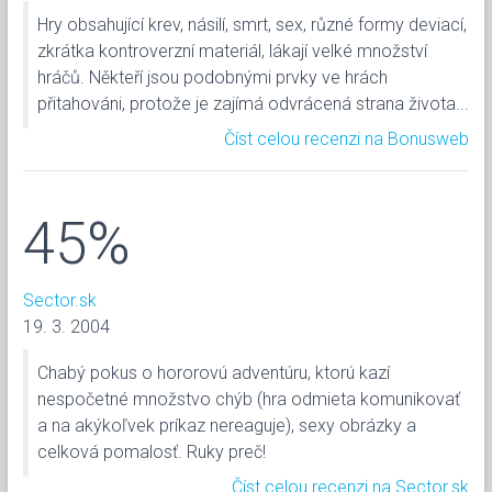
Hry obsahující krev, násilí, smrt, sex, různé formy deviací,
zkrátka kontroverzní materiál, lákají velké množství
hráčů. Někteří jsou podobnými prvky ve hrách
přitahováni, protože je zajímá odvrácená strana života...
Číst celou recenzi na Bonusweb
45%
Sector.sk
19. 3. 2004
Chabý pokus o hororovú adventúru, ktorú kazí
nespočetné množstvo chýb (hra odmieta komunikovať
a na akýkoľvek príkaz nereaguje), sexy obrázky a
celková pomalosť. Ruky preč!
Číst celou recenzi na Sector.sk