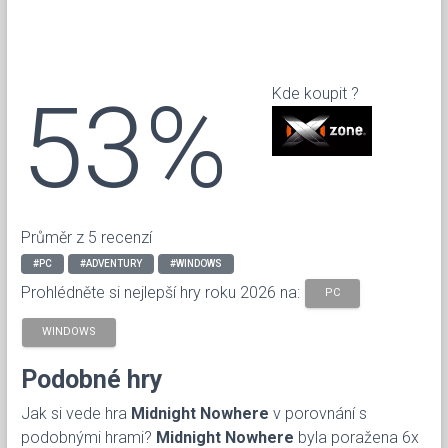
53%
Kde koupit ?
Průměr z 5 recenzí
#PC
#ADVENTURY
#WINDOWS
Prohlédněte si nejlepší hry roku 2026 na:
PC
WINDOWS
Podobné hry
Jak si vede hra
Midnight Nowhere
v porovnání s
podobnými hrami?
Midnight Nowhere
byla poražena 6x