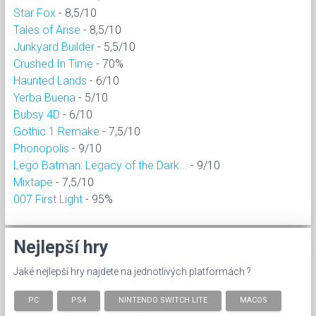
Star Fox
- 8,5/10
Tales of Arise
- 8,5/10
Junkyard Builder
- 5,5/10
Crushed In Time
- 70%
Haunted Lands
- 6/10
Yerba Buena
- 5/10
Bubsy 4D
- 6/10
Gothic 1 Remake
- 7,5/10
Phonopolis
- 9/10
Lego Batman: Legacy of the Dark...
- 9/10
Mixtape
- 7,5/10
007 First Light
- 95%
Nejlepší hry
Jaké nejlepší hry najdete na jednotlivých platformách ?
PC
PS4
NINTENDO SWITCH LITE
MACOS