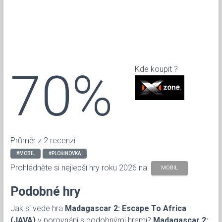
70%
Kde koupit ?
Průměr z 2 recenzí
#MOBIL
#PLOŠINOVKA
Prohlédněte si nejlepší hry roku 2026 na:
MOBIL
Podobné hry
Jak si vede hra
Madagascar 2: Escape To Africa
(JAVA)
v porovnání s podobnými hrami?
Madagascar 2: