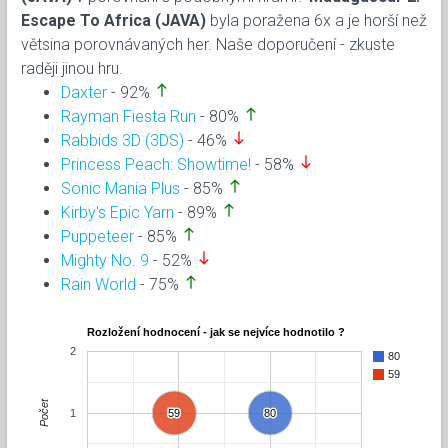
Escape To Africa (JAVA)
byla poražena 6x a je horší než
větsina porovnávaných her. Naše doporučení - zkuste
raději jinou hru.
north
Daxter
- 92%
north
Rayman Fiesta Run
- 80%
south
Rabbids 3D (3DS)
- 46%
south
Princess Peach: Showtime!
- 58%
north
Sonic Mania Plus
- 85%
north
Kirby's Epic Yarn
- 89%
north
Puppeteer
- 85%
south
Mighty No. 9
- 52%
north
Rain World
- 75%
Rozložení hodnocení - jak se nejvíce hodnotilo ?
2
80
59
Počet
1
59
59
80
80