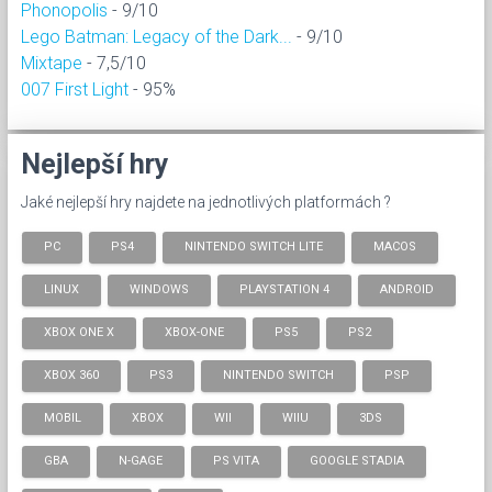
Phonopolis
- 9/10
Lego Batman: Legacy of the Dark...
- 9/10
Mixtape
- 7,5/10
007 First Light
- 95%
Nejlepší hry
Jaké nejlepší hry najdete na jednotlivých platformách ?
PC
PS4
NINTENDO SWITCH LITE
MACOS
LINUX
WINDOWS
PLAYSTATION 4
ANDROID
XBOX ONE X
XBOX-ONE
PS5
PS2
XBOX 360
PS3
NINTENDO SWITCH
PSP
MOBIL
XBOX
WII
WIIU
3DS
GBA
N-GAGE
PS VITA
GOOGLE STADIA