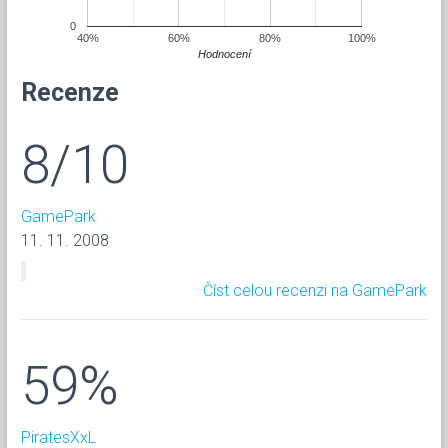
0
40%
60%
80%
100%
Hodnocení
Recenze
8/10
GamePark
11. 11. 2008
Číst celou recenzi na GamePark
59%
PiratesXxL