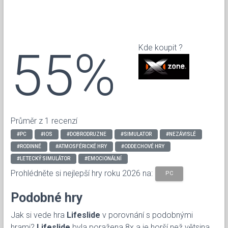
55%
Kde koupit ?
Průměr z 1 recenzí
#PC
#IOS
#DOBRODRUZNE
#SIMULATOR
#NEZÁVISLÉ
#RODINNÉ
#ATMOSFÉRICKÉ HRY
#ODDECHOVÉ HRY
#LETECKÝ SIMULÁTOR
#EMOCIONÁLNÍ
Prohlédněte si nejlepší hry roku 2026 na:
PC
Podobné hry
Jak si vede hra
Lifeslide
v porovnání s podobnými
hrami?
Lifeslide
byla poražena 8x a je horší než větsina