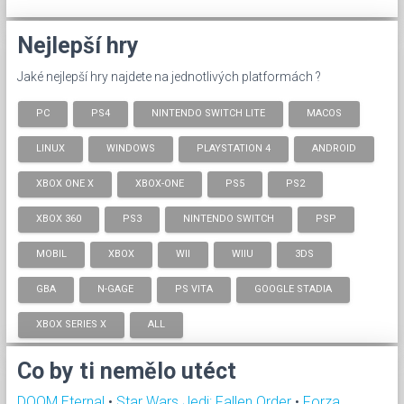
Nejlepší hry
Jaké nejlepší hry najdete na jednotlivých platformách ?
PC
PS4
NINTENDO SWITCH LITE
MACOS
LINUX
WINDOWS
PLAYSTATION 4
ANDROID
XBOX ONE X
XBOX-ONE
PS5
PS2
XBOX 360
PS3
NINTENDO SWITCH
PSP
MOBIL
XBOX
WII
WIIU
3DS
GBA
N-GAGE
PS VITA
GOOGLE STADIA
XBOX SERIES X
ALL
Co by ti nemělo utéct
DOOM Eternal
•
Star Wars Jedi: Fallen Order
•
Forza