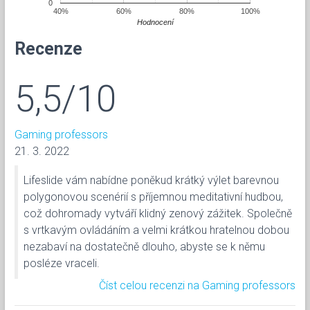
0
40%
60%
80%
100%
Hodnocení
Recenze
5,5/10
Gaming professors
21. 3. 2022
Lifeslide vám nabídne poněkud krátký výlet barevnou
polygonovou scenérií s příjemnou meditativní hudbou,
což dohromady vytváří klidný zenový zážitek. Společně
s vrtkavým ovládáním a velmi krátkou hratelnou dobou
nezabaví na dostatečně dlouho, abyste se k němu
posléze vraceli.
Číst celou recenzi na Gaming professors