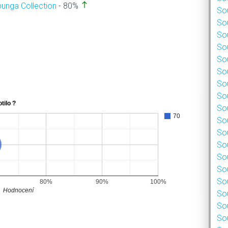
north
bunga Collection
- 80%
Sou
Sou
Sou
Sou
Sou
Sou
Sou
Sou
tilo ?
Sou
70
Sou
Sou
Sou
Sou
Sou
Sou
80%
90%
100%
Hodnocení
Sou
Sou
Sou