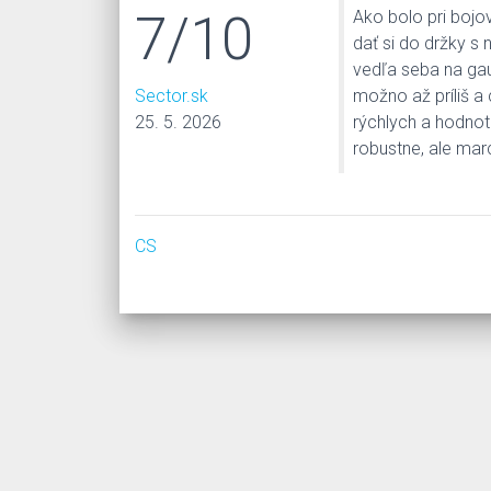
7/10
Ako bolo pri bojo
dať si do držky s
vedľa seba na gau
Sector.sk
možno až príliš a 
25. 5. 2026
rýchlych a hodno
robustne, ale ma
CS