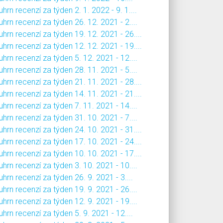
hrn recenzí za týden 2. 1. 2022 - 9. 1....
hrn recenzí za týden 26. 12. 2021 - 2....
hrn recenzí za týden 19. 12. 2021 - 26....
hrn recenzí za týden 12. 12. 2021 - 19....
hrn recenzí za týden 5. 12. 2021 - 12....
hrn recenzí za týden 28. 11. 2021 - 5....
hrn recenzí za týden 21. 11. 2021 - 28....
hrn recenzí za týden 14. 11. 2021 - 21....
hrn recenzí za týden 7. 11. 2021 - 14....
hrn recenzí za týden 31. 10. 2021 - 7....
hrn recenzí za týden 24. 10. 2021 - 31....
hrn recenzí za týden 17. 10. 2021 - 24....
hrn recenzí za týden 10. 10. 2021 - 17....
hrn recenzí za týden 3. 10. 2021 - 10....
hrn recenzí za týden 26. 9. 2021 - 3....
hrn recenzí za týden 19. 9. 2021 - 26....
hrn recenzí za týden 12. 9. 2021 - 19....
hrn recenzí za týden 5. 9. 2021 - 12....