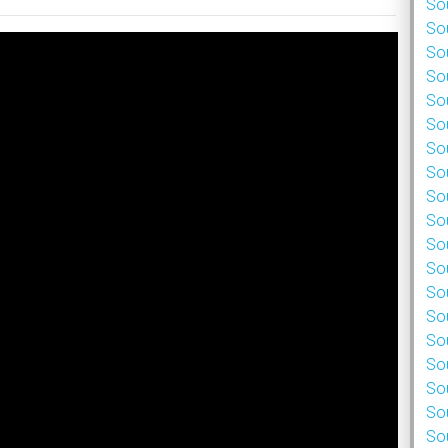
Sou
Sou
Sou
Sou
Sou
Sou
Sou
Sou
Sou
Sou
Sou
Sou
Sou
Sou
Sou
Sou
Sou
Sou
Sou