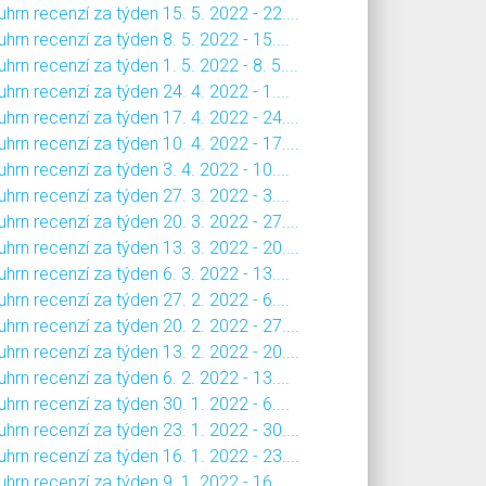
hrn recenzí za týden 15. 5. 2022 - 22....
hrn recenzí za týden 8. 5. 2022 - 15....
hrn recenzí za týden 1. 5. 2022 - 8. 5....
hrn recenzí za týden 24. 4. 2022 - 1....
hrn recenzí za týden 17. 4. 2022 - 24....
hrn recenzí za týden 10. 4. 2022 - 17....
hrn recenzí za týden 3. 4. 2022 - 10....
hrn recenzí za týden 27. 3. 2022 - 3....
hrn recenzí za týden 20. 3. 2022 - 27....
hrn recenzí za týden 13. 3. 2022 - 20....
hrn recenzí za týden 6. 3. 2022 - 13....
hrn recenzí za týden 27. 2. 2022 - 6....
hrn recenzí za týden 20. 2. 2022 - 27....
hrn recenzí za týden 13. 2. 2022 - 20....
hrn recenzí za týden 6. 2. 2022 - 13....
hrn recenzí za týden 30. 1. 2022 - 6....
hrn recenzí za týden 23. 1. 2022 - 30....
hrn recenzí za týden 16. 1. 2022 - 23....
hrn recenzí za týden 9. 1. 2022 - 16....