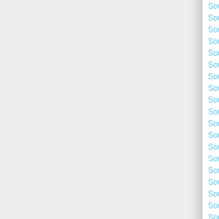
Sou
Sou
Sou
Sou
Sou
Sou
Sou
Sou
Sou
Sou
Sou
Sou
Sou
Sou
Sou
Sou
Sou
Sou
Sou