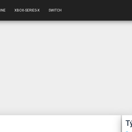
ONE
XBOX-SERIES-X
SWITCH
T