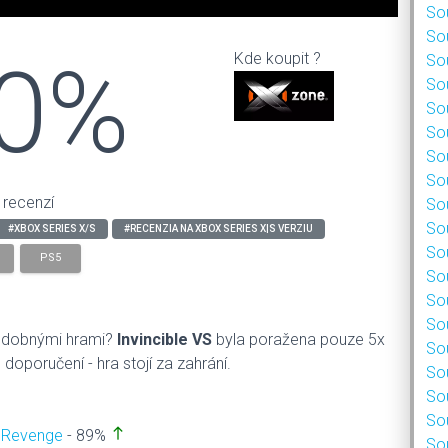
Sou
Sou
0%
Kde koupit ?
Sou
Sou
Sou
Sou
Sou
Sou
 recenzí
Sou
Sou
#XBOX SERIES X/S
#RECENZIA NA XBOX SERIES X|S VERZIU
Sou
PS5
Sou
Sou
Sou
odobnými hrami?
Invincible VS
byla poražena pouze 5x
Sou
doporučení - hra stojí za zahrání.
Sou
Sou
Sou
north
s Revenge
- 89%
Sou