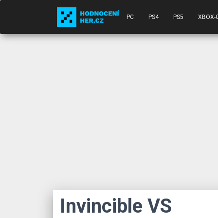
PC
PS4
PS5
XBOX-
Invincible VS