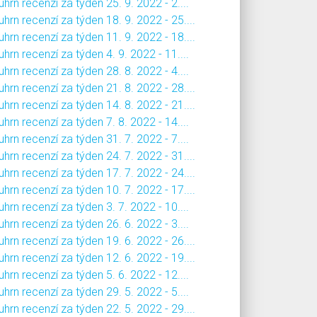
hrn recenzí za týden 25. 9. 2022 - 2....
hrn recenzí za týden 18. 9. 2022 - 25....
hrn recenzí za týden 11. 9. 2022 - 18....
hrn recenzí za týden 4. 9. 2022 - 11....
hrn recenzí za týden 28. 8. 2022 - 4....
hrn recenzí za týden 21. 8. 2022 - 28....
hrn recenzí za týden 14. 8. 2022 - 21....
hrn recenzí za týden 7. 8. 2022 - 14....
hrn recenzí za týden 31. 7. 2022 - 7....
hrn recenzí za týden 24. 7. 2022 - 31....
hrn recenzí za týden 17. 7. 2022 - 24....
hrn recenzí za týden 10. 7. 2022 - 17....
hrn recenzí za týden 3. 7. 2022 - 10....
hrn recenzí za týden 26. 6. 2022 - 3....
hrn recenzí za týden 19. 6. 2022 - 26....
hrn recenzí za týden 12. 6. 2022 - 19....
hrn recenzí za týden 5. 6. 2022 - 12....
hrn recenzí za týden 29. 5. 2022 - 5....
hrn recenzí za týden 22. 5. 2022 - 29....