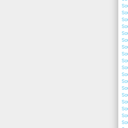
Sou
Sou
Sou
Sou
Sou
Sou
Sou
Sou
Sou
Sou
Sou
Sou
Sou
Sou
Sou
Sou
Sou
Sou