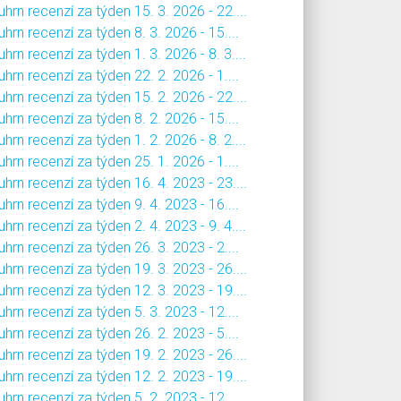
hrn recenzí za týden 15. 3. 2026 - 22....
hrn recenzí za týden 8. 3. 2026 - 15....
hrn recenzí za týden 1. 3. 2026 - 8. 3....
hrn recenzí za týden 22. 2. 2026 - 1....
hrn recenzí za týden 15. 2. 2026 - 22....
hrn recenzí za týden 8. 2. 2026 - 15....
hrn recenzí za týden 1. 2. 2026 - 8. 2....
hrn recenzí za týden 25. 1. 2026 - 1....
hrn recenzí za týden 16. 4. 2023 - 23....
hrn recenzí za týden 9. 4. 2023 - 16....
hrn recenzí za týden 2. 4. 2023 - 9. 4....
hrn recenzí za týden 26. 3. 2023 - 2....
hrn recenzí za týden 19. 3. 2023 - 26....
hrn recenzí za týden 12. 3. 2023 - 19....
hrn recenzí za týden 5. 3. 2023 - 12....
hrn recenzí za týden 26. 2. 2023 - 5....
hrn recenzí za týden 19. 2. 2023 - 26....
hrn recenzí za týden 12. 2. 2023 - 19....
hrn recenzí za týden 5. 2. 2023 - 12....