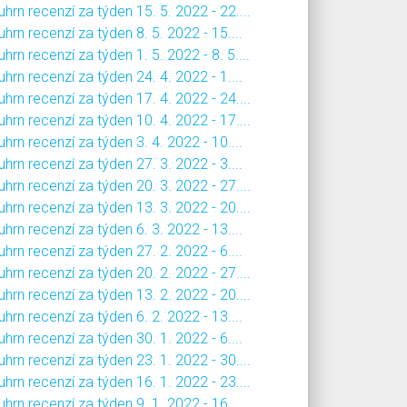
hrn recenzí za týden 15. 5. 2022 - 22....
hrn recenzí za týden 8. 5. 2022 - 15....
hrn recenzí za týden 1. 5. 2022 - 8. 5....
hrn recenzí za týden 24. 4. 2022 - 1....
hrn recenzí za týden 17. 4. 2022 - 24....
hrn recenzí za týden 10. 4. 2022 - 17....
hrn recenzí za týden 3. 4. 2022 - 10....
hrn recenzí za týden 27. 3. 2022 - 3....
hrn recenzí za týden 20. 3. 2022 - 27....
hrn recenzí za týden 13. 3. 2022 - 20....
hrn recenzí za týden 6. 3. 2022 - 13....
hrn recenzí za týden 27. 2. 2022 - 6....
hrn recenzí za týden 20. 2. 2022 - 27....
hrn recenzí za týden 13. 2. 2022 - 20....
hrn recenzí za týden 6. 2. 2022 - 13....
hrn recenzí za týden 30. 1. 2022 - 6....
hrn recenzí za týden 23. 1. 2022 - 30....
hrn recenzí za týden 16. 1. 2022 - 23....
hrn recenzí za týden 9. 1. 2022 - 16....