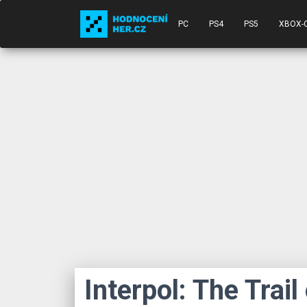
PC
PS4
PS5
XBOX-
Interpol: The Trai