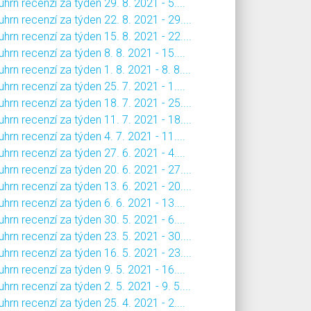
hrn recenzí za týden 29. 8. 2021 - 5....
hrn recenzí za týden 22. 8. 2021 - 29....
hrn recenzí za týden 15. 8. 2021 - 22....
hrn recenzí za týden 8. 8. 2021 - 15....
hrn recenzí za týden 1. 8. 2021 - 8. 8....
hrn recenzí za týden 25. 7. 2021 - 1....
hrn recenzí za týden 18. 7. 2021 - 25....
hrn recenzí za týden 11. 7. 2021 - 18....
hrn recenzí za týden 4. 7. 2021 - 11....
hrn recenzí za týden 27. 6. 2021 - 4....
hrn recenzí za týden 20. 6. 2021 - 27....
hrn recenzí za týden 13. 6. 2021 - 20....
hrn recenzí za týden 6. 6. 2021 - 13....
hrn recenzí za týden 30. 5. 2021 - 6....
hrn recenzí za týden 23. 5. 2021 - 30....
hrn recenzí za týden 16. 5. 2021 - 23....
hrn recenzí za týden 9. 5. 2021 - 16....
hrn recenzí za týden 2. 5. 2021 - 9. 5....
hrn recenzí za týden 25. 4. 2021 - 2....