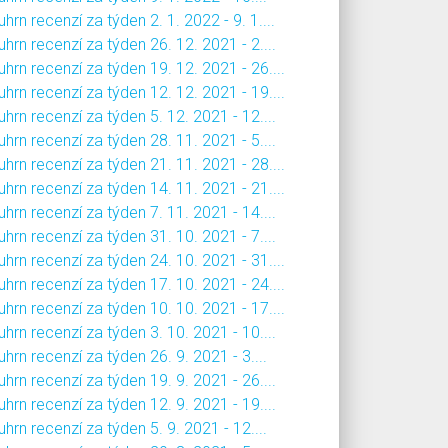
hrn recenzí za týden 2. 1. 2022 - 9. 1....
hrn recenzí za týden 26. 12. 2021 - 2....
hrn recenzí za týden 19. 12. 2021 - 26....
hrn recenzí za týden 12. 12. 2021 - 19....
hrn recenzí za týden 5. 12. 2021 - 12....
hrn recenzí za týden 28. 11. 2021 - 5....
hrn recenzí za týden 21. 11. 2021 - 28....
hrn recenzí za týden 14. 11. 2021 - 21....
hrn recenzí za týden 7. 11. 2021 - 14....
hrn recenzí za týden 31. 10. 2021 - 7....
hrn recenzí za týden 24. 10. 2021 - 31....
hrn recenzí za týden 17. 10. 2021 - 24....
hrn recenzí za týden 10. 10. 2021 - 17....
hrn recenzí za týden 3. 10. 2021 - 10....
hrn recenzí za týden 26. 9. 2021 - 3....
hrn recenzí za týden 19. 9. 2021 - 26....
hrn recenzí za týden 12. 9. 2021 - 19....
hrn recenzí za týden 5. 9. 2021 - 12....