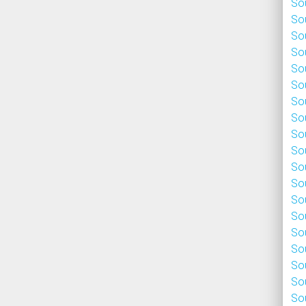
Sou
Sou
Sou
Sou
Sou
Sou
Sou
Sou
Sou
Sou
Sou
Sou
Sou
Sou
Sou
Sou
Sou
Sou
Sou