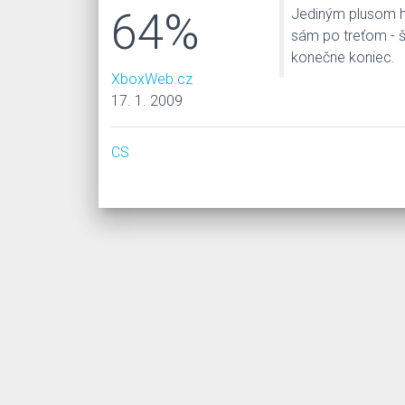
64%
Jediným plusom hry
sám po treťom - š
konečne koniec.
XboxWeb.cz
17. 1. 2009
CS