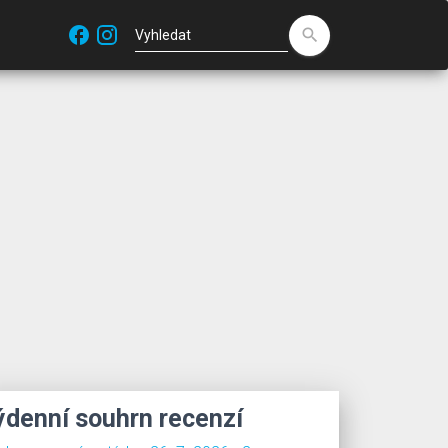
facebook
search
ýdenní souhrn recenzí