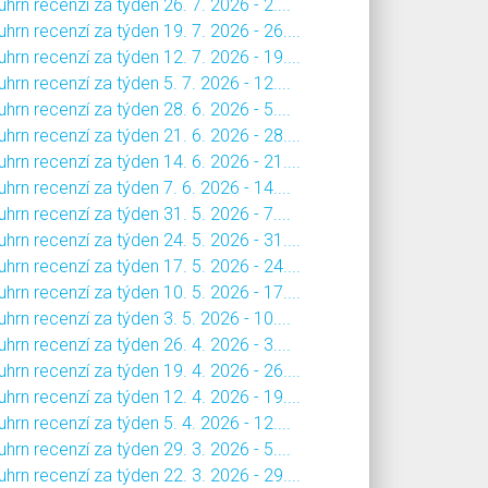
hrn recenzí za týden 26. 7. 2026 - 2....
hrn recenzí za týden 19. 7. 2026 - 26....
hrn recenzí za týden 12. 7. 2026 - 19....
hrn recenzí za týden 5. 7. 2026 - 12....
hrn recenzí za týden 28. 6. 2026 - 5....
hrn recenzí za týden 21. 6. 2026 - 28....
hrn recenzí za týden 14. 6. 2026 - 21....
hrn recenzí za týden 7. 6. 2026 - 14....
hrn recenzí za týden 31. 5. 2026 - 7....
hrn recenzí za týden 24. 5. 2026 - 31....
hrn recenzí za týden 17. 5. 2026 - 24....
hrn recenzí za týden 10. 5. 2026 - 17....
hrn recenzí za týden 3. 5. 2026 - 10....
hrn recenzí za týden 26. 4. 2026 - 3....
hrn recenzí za týden 19. 4. 2026 - 26....
hrn recenzí za týden 12. 4. 2026 - 19....
hrn recenzí za týden 5. 4. 2026 - 12....
hrn recenzí za týden 29. 3. 2026 - 5....
hrn recenzí za týden 22. 3. 2026 - 29....