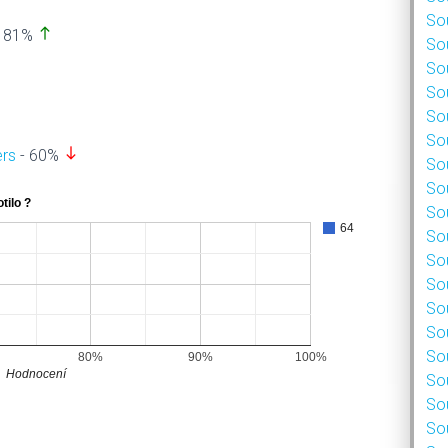
Sou
north
 81%
Sou
Sou
Sou
Sou
Sou
south
rs
- 60%
Sou
Sou
tilo ?
Sou
64
Sou
Sou
Sou
Sou
Sou
Sou
80%
90%
100%
Hodnocení
Sou
Sou
Sou