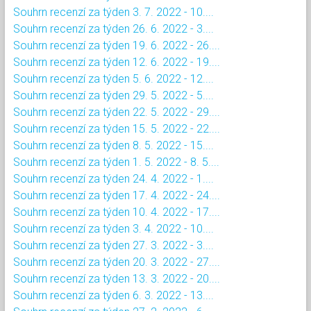
Souhrn recenzí za týden 3. 7. 2022 - 10....
Souhrn recenzí za týden 26. 6. 2022 - 3....
Souhrn recenzí za týden 19. 6. 2022 - 26....
Souhrn recenzí za týden 12. 6. 2022 - 19....
Souhrn recenzí za týden 5. 6. 2022 - 12....
Souhrn recenzí za týden 29. 5. 2022 - 5....
Souhrn recenzí za týden 22. 5. 2022 - 29....
Souhrn recenzí za týden 15. 5. 2022 - 22....
Souhrn recenzí za týden 8. 5. 2022 - 15....
Souhrn recenzí za týden 1. 5. 2022 - 8. 5....
Souhrn recenzí za týden 24. 4. 2022 - 1....
Souhrn recenzí za týden 17. 4. 2022 - 24....
Souhrn recenzí za týden 10. 4. 2022 - 17....
Souhrn recenzí za týden 3. 4. 2022 - 10....
Souhrn recenzí za týden 27. 3. 2022 - 3....
Souhrn recenzí za týden 20. 3. 2022 - 27....
Souhrn recenzí za týden 13. 3. 2022 - 20....
Souhrn recenzí za týden 6. 3. 2022 - 13....