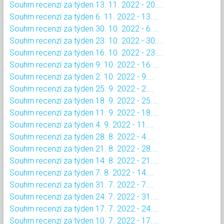
Souhrn recenzí za týden 13. 11. 2022 - 20....
Souhrn recenzí za týden 6. 11. 2022 - 13....
Souhrn recenzí za týden 30. 10. 2022 - 6....
Souhrn recenzí za týden 23. 10. 2022 - 30....
Souhrn recenzí za týden 16. 10. 2022 - 23....
Souhrn recenzí za týden 9. 10. 2022 - 16....
Souhrn recenzí za týden 2. 10. 2022 - 9....
Souhrn recenzí za týden 25. 9. 2022 - 2....
Souhrn recenzí za týden 18. 9. 2022 - 25....
Souhrn recenzí za týden 11. 9. 2022 - 18....
Souhrn recenzí za týden 4. 9. 2022 - 11....
Souhrn recenzí za týden 28. 8. 2022 - 4....
Souhrn recenzí za týden 21. 8. 2022 - 28....
Souhrn recenzí za týden 14. 8. 2022 - 21....
Souhrn recenzí za týden 7. 8. 2022 - 14....
Souhrn recenzí za týden 31. 7. 2022 - 7....
Souhrn recenzí za týden 24. 7. 2022 - 31....
Souhrn recenzí za týden 17. 7. 2022 - 24....
Souhrn recenzí za týden 10. 7. 2022 - 17....