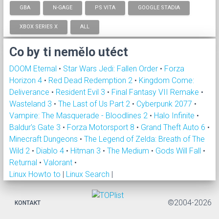
GBA
N-GAGE
PS VITA
GOOGLE STADIA
XBOX SERIES X
ALL
Co by ti nemělo utéct
DOOM Eternal
•
Star Wars Jedi: Fallen Order
•
Forza
Horizon 4
•
Red Dead Redemption 2
•
Kingdom Come:
Deliverance
•
Resident Evil 3
•
Final Fantasy VII Remake
•
Wasteland 3
•
The Last of Us Part 2
•
Cyberpunk 2077
•
Vampire: The Masquerade - Bloodlines 2
•
Halo Infinite
•
Baldur's Gate 3
•
Forza Motorsport 8
•
Grand Theft Auto 6
•
Minecraft Dungeons
•
The Legend of Zelda: Breath of The
Wild 2
•
Diablo 4
•
Hitman 3
•
The Medium
•
Gods Will Fall
•
Returnal
•
Valorant
•
Linux Howto to
|
Linux Search
|
©2004-2026
KONTAKT