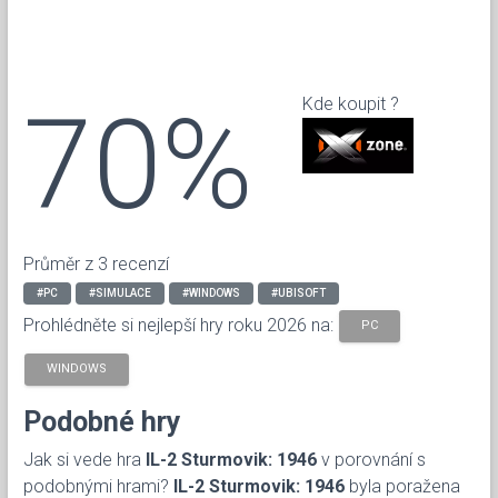
70%
Kde koupit ?
Průměr z 3 recenzí
#PC
#SIMULACE
#WINDOWS
#UBISOFT
Prohlédněte si nejlepší hry roku 2026 na:
PC
WINDOWS
Podobné hry
Jak si vede hra
IL-2 Sturmovik: 1946
v porovnání s
podobnými hrami?
IL-2 Sturmovik: 1946
byla poražena