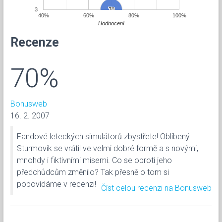
3
70
70
40%
60%
80%
100%
Hodnocení
Recenze
70%
Bonusweb
16. 2. 2007
Fandové leteckých simulátorů zbystřete! Oblíbený
Sturmovik se vrátil ve velmi dobré formě a s novými,
mnohdy i fiktivními misemi. Co se oproti jeho
předchůdcům změnilo? Tak přesně o tom si
popovídáme v recenzi!
Číst celou recenzi na Bonusweb