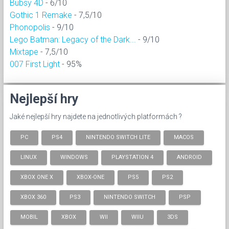
Bubsy 4D
- 6/10
Gothic 1 Remake
- 7,5/10
Phonopolis
- 9/10
Lego Batman: Legacy of the Dark...
- 9/10
Mixtape
- 7,5/10
007 First Light
- 95%
Nejlepší hry
Jaké nejlepší hry najdete na jednotlivých platformách ?
PC
PS4
NINTENDO SWITCH LITE
MACOS
LINUX
WINDOWS
PLAYSTATION 4
ANDROID
XBOX ONE X
XBOX-ONE
PS5
PS2
XBOX 360
PS3
NINTENDO SWITCH
PSP
MOBIL
XBOX
WII
WIIU
3DS