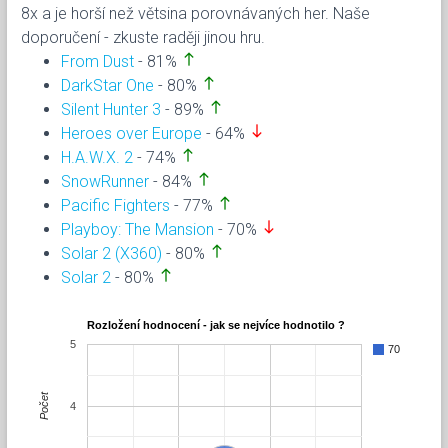
8x a je horší než větsina porovnávaných her. Naše
doporučení - zkuste raději jinou hru.
north
From Dust
- 81%
north
DarkStar One
- 80%
north
Silent Hunter 3
- 89%
south
Heroes over Europe
- 64%
north
H.A.W.X. 2
- 74%
north
SnowRunner
- 84%
north
Pacific Fighters
- 77%
south
Playboy: The Mansion
- 70%
north
Solar 2 (X360)
- 80%
north
Solar 2
- 80%
Rozložení hodnocení - jak se nejvíce hodnotilo ?
5
70
Počet
4