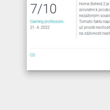
7/10
Home Behind 2 je 
úrovněmi k prozk
nezáživným souboj
Gaming professors
Tomuto faktu napo
21. 4. 2022
už prostě nechcet
na záživnosti nepř
CS