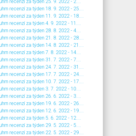
hrn recenzí za týden 25. 9. 2022 - 2....
hrn recenzí za týden 18. 9. 2022 - 25....
hrn recenzí za týden 11. 9. 2022 - 18....
hrn recenzí za týden 4. 9. 2022 - 11....
hrn recenzí za týden 28. 8. 2022 - 4....
hrn recenzí za týden 21. 8. 2022 - 28....
hrn recenzí za týden 14. 8. 2022 - 21....
hrn recenzí za týden 7. 8. 2022 - 14....
hrn recenzí za týden 31. 7. 2022 - 7....
hrn recenzí za týden 24. 7. 2022 - 31....
hrn recenzí za týden 17. 7. 2022 - 24....
hrn recenzí za týden 10. 7. 2022 - 17....
hrn recenzí za týden 3. 7. 2022 - 10....
hrn recenzí za týden 26. 6. 2022 - 3....
hrn recenzí za týden 19. 6. 2022 - 26....
hrn recenzí za týden 12. 6. 2022 - 19....
hrn recenzí za týden 5. 6. 2022 - 12....
hrn recenzí za týden 29. 5. 2022 - 5....
hrn recenzí za týden 22. 5. 2022 - 29....