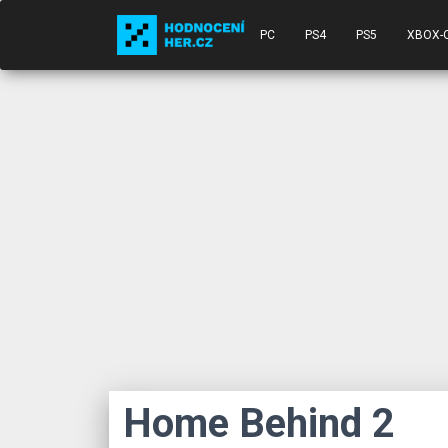
PC
PS4
PS5
XBOX-
Home Behind 2