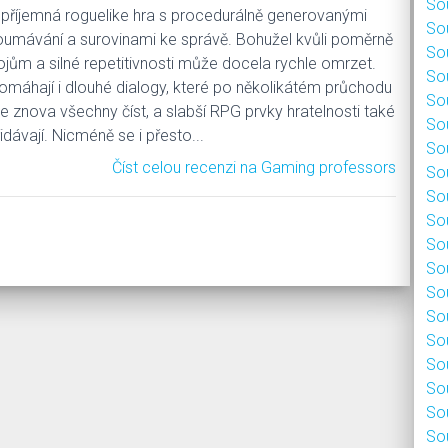
Sou
příjemná roguelike hra s procedurálně generovanými
Sou
oumávání a surovinami ke správě. Bohužel kvůli poměrně
Sou
ům a silné repetitivnosti může docela rychle omrzet.
Sou
máhají i dlouhé dialogy, které po několikátém průchodu
Sou
e znova všechny číst, a slabší RPG prvky hratelnosti také
Sou
idávají. Nicméně se i přesto...
Sou
Číst celou recenzi na Gaming professors
Sou
Sou
Sou
Sou
Sou
Sou
Sou
Sou
Sou
Sou
Sou
Sou