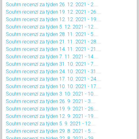
Souhrn recenzí za týden 26. 12. 2021 - 2....
Souhrn recenzí za týden 19. 12. 2021 - 26....
Souhrn recenzí za týden 12. 12. 2021 - 19....
Souhrn recenzí za týden 5. 12. 2021 - 12....
Souhrn recenzí za týden 28. 11. 2021 - 5....
Souhrn recenzí za týden 21. 11. 2021 - 28....
Souhrn recenzí za týden 14. 11. 2021 - 21....
Souhrn recenzí za týden 7. 11. 2021 - 14....
Souhrn recenzí za týden 31. 10. 2021 - 7....
Souhrn recenzí za týden 24. 10. 2021 - 31....
Souhrn recenzí za týden 17. 10. 2021 - 24....
Souhrn recenzí za týden 10. 10. 2021 - 17....
Souhrn recenzí za týden 3. 10. 2021 - 10....
Souhrn recenzí za týden 26. 9. 2021 - 3....
Souhrn recenzí za týden 19. 9. 2021 - 26....
Souhrn recenzí za týden 12. 9. 2021 - 19....
Souhrn recenzí za týden 5. 9. 2021 - 12....
Souhrn recenzí za týden 29. 8. 2021 - 5....
Souhrn recenzí za týden 22. 8. 2021 - 29....