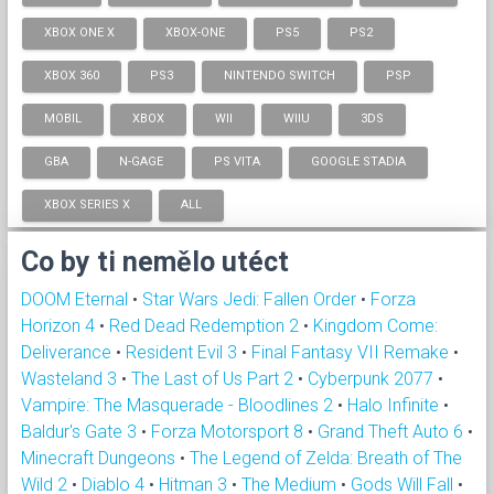
XBOX ONE X
XBOX-ONE
PS5
PS2
XBOX 360
PS3
NINTENDO SWITCH
PSP
MOBIL
XBOX
WII
WIIU
3DS
GBA
N-GAGE
PS VITA
GOOGLE STADIA
XBOX SERIES X
ALL
Co by ti nemělo utéct
DOOM Eternal
•
Star Wars Jedi: Fallen Order
•
Forza
Horizon 4
•
Red Dead Redemption 2
•
Kingdom Come:
Deliverance
•
Resident Evil 3
•
Final Fantasy VII Remake
•
Wasteland 3
•
The Last of Us Part 2
•
Cyberpunk 2077
•
Vampire: The Masquerade - Bloodlines 2
•
Halo Infinite
•
Baldur's Gate 3
•
Forza Motorsport 8
•
Grand Theft Auto 6
•
Minecraft Dungeons
•
The Legend of Zelda: Breath of The
Wild 2
•
Diablo 4
•
Hitman 3
•
The Medium
•
Gods Will Fall
•