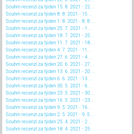
Souhrn recenzí za týden 15. 8. 2021 - 22....
Souhrn recenzí za týden 8. 8. 2021 - 15....
Souhrn recenzí za týden 1. 8. 2021 - 8. 8....
Souhrn recenzí za týden 25. 7. 2021 - 1....
Souhrn recenzí za týden 18. 7. 2021 - 25....
Souhrn recenzí za týden 11. 7. 2021 - 18....
Souhrn recenzí za týden 4. 7. 2021 - 11....
Souhrn recenzí za týden 27. 6. 2021 - 4....
Souhrn recenzí za týden 20. 6. 2021 - 27....
Souhrn recenzí za týden 13. 6. 2021 - 20....
Souhrn recenzí za týden 6. 6. 2021 - 13....
Souhrn recenzí za týden 30. 5. 2021 - 6....
Souhrn recenzí za týden 23. 5. 2021 - 30....
Souhrn recenzí za týden 16. 5. 2021 - 23....
Souhrn recenzí za týden 9. 5. 2021 - 16....
Souhrn recenzí za týden 2. 5. 2021 - 9. 5....
Souhrn recenzí za týden 25. 4. 2021 - 2....
Souhrn recenzí za týden 18. 4. 2021 - 25....