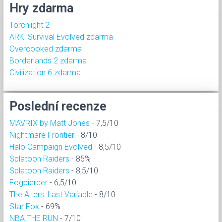
Hry zdarma
Torchlight 2
ARK: Survival Evolved zdarma
Overcooked zdarma
Borderlands 2 zdarma
Civilization 6 zdarma
Poslední recenze
MAVRIX by Matt Jones
- 7,5/10
Nightmare Frontier
- 8/10
Halo Campaign Evolved
- 8,5/10
Splatoon Raiders
- 85%
Splatoon Raiders
- 8,5/10
Fogpiercer
- 6,5/10
The Alters: Last Variable
- 8/10
Star Fox
- 69%
NBA THE RUN
- 7/10