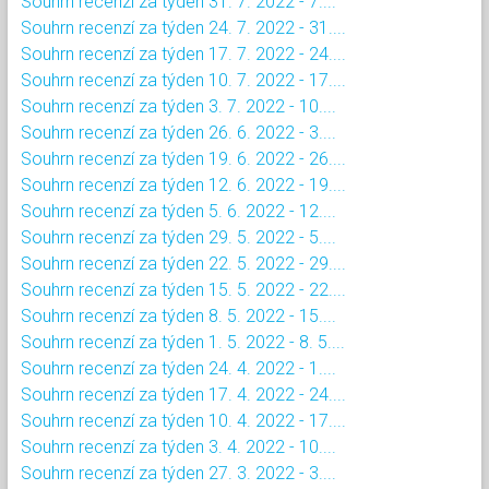
Souhrn recenzí za týden 31. 7. 2022 - 7....
Souhrn recenzí za týden 24. 7. 2022 - 31....
Souhrn recenzí za týden 17. 7. 2022 - 24....
Souhrn recenzí za týden 10. 7. 2022 - 17....
Souhrn recenzí za týden 3. 7. 2022 - 10....
Souhrn recenzí za týden 26. 6. 2022 - 3....
Souhrn recenzí za týden 19. 6. 2022 - 26....
Souhrn recenzí za týden 12. 6. 2022 - 19....
Souhrn recenzí za týden 5. 6. 2022 - 12....
Souhrn recenzí za týden 29. 5. 2022 - 5....
Souhrn recenzí za týden 22. 5. 2022 - 29....
Souhrn recenzí za týden 15. 5. 2022 - 22....
Souhrn recenzí za týden 8. 5. 2022 - 15....
Souhrn recenzí za týden 1. 5. 2022 - 8. 5....
Souhrn recenzí za týden 24. 4. 2022 - 1....
Souhrn recenzí za týden 17. 4. 2022 - 24....
Souhrn recenzí za týden 10. 4. 2022 - 17....
Souhrn recenzí za týden 3. 4. 2022 - 10....
Souhrn recenzí za týden 27. 3. 2022 - 3....