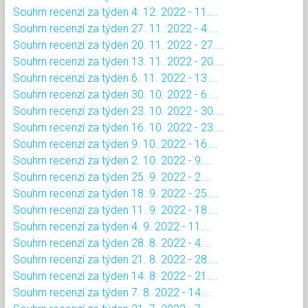
Souhrn recenzí za týden 4. 12. 2022 - 11....
Souhrn recenzí za týden 27. 11. 2022 - 4....
Souhrn recenzí za týden 20. 11. 2022 - 27....
Souhrn recenzí za týden 13. 11. 2022 - 20....
Souhrn recenzí za týden 6. 11. 2022 - 13....
Souhrn recenzí za týden 30. 10. 2022 - 6....
Souhrn recenzí za týden 23. 10. 2022 - 30....
Souhrn recenzí za týden 16. 10. 2022 - 23....
Souhrn recenzí za týden 9. 10. 2022 - 16....
Souhrn recenzí za týden 2. 10. 2022 - 9....
Souhrn recenzí za týden 25. 9. 2022 - 2....
Souhrn recenzí za týden 18. 9. 2022 - 25....
Souhrn recenzí za týden 11. 9. 2022 - 18....
Souhrn recenzí za týden 4. 9. 2022 - 11....
Souhrn recenzí za týden 28. 8. 2022 - 4....
Souhrn recenzí za týden 21. 8. 2022 - 28....
Souhrn recenzí za týden 14. 8. 2022 - 21....
Souhrn recenzí za týden 7. 8. 2022 - 14....