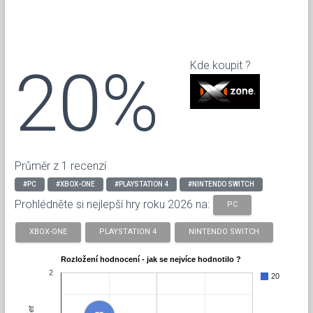
20%
Kde koupit ?
Průměr z 1 recenzí
#PC
#XBOX-ONE
#PLAYSTATION 4
#NINTENDO SWITCH
Prohlédněte si nejlepší hry roku 2026 na:
PC
XBOX-ONE
PLAYSTATION 4
NINTENDO SWITCH
Rozložení hodnocení - jak se nejvíce hodnotilo ?
2
20