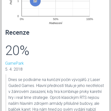
Počet
1
20
20
0
0%
50%
100%
Hodnocení
Recenze
20%
GamePark
5. 4. 2018
Dnes se podíváme na kuriózní počin vývojářů z Laser
Guided Games. Hlavní předností titulu je jeho neotřelost
v žánrovém zasazení, kdy hra kombinuje prvky karetní
hry i real time strategie. Oproti klasickým RTS nejsou
naším hlavním zdrojem armády příslušné budovy, ale
balíček karet. Hra nám hned po svém vydání nabízí