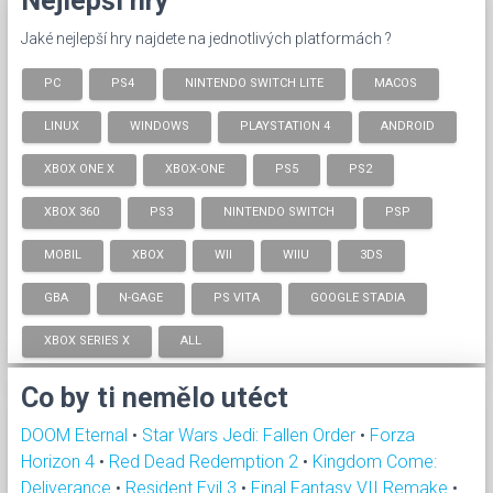
Nejlepší hry
Jaké nejlepší hry najdete na jednotlivých platformách ?
PC
PS4
NINTENDO SWITCH LITE
MACOS
LINUX
WINDOWS
PLAYSTATION 4
ANDROID
XBOX ONE X
XBOX-ONE
PS5
PS2
XBOX 360
PS3
NINTENDO SWITCH
PSP
MOBIL
XBOX
WII
WIIU
3DS
GBA
N-GAGE
PS VITA
GOOGLE STADIA
XBOX SERIES X
ALL
Co by ti nemělo utéct
DOOM Eternal
•
Star Wars Jedi: Fallen Order
•
Forza
Horizon 4
•
Red Dead Redemption 2
•
Kingdom Come:
Deliverance
•
Resident Evil 3
•
Final Fantasy VII Remake
•