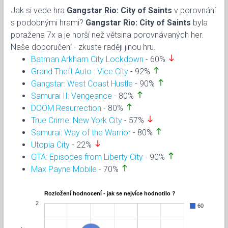
Jak si vede hra
Gangstar Rio: City of Saints
v porovnání
s podobnými hrami?
Gangstar Rio: City of Saints
byla
poražena 7x a je horší než větsina porovnávaných her.
Naše doporučení - zkuste raději jinou hru.
south
Batman Arkham City Lockdown
- 60%
north
Grand Theft Auto : Vice City
- 92%
north
Gangstar: West Coast Hustle
- 90%
north
Samurai II: Vengeance
- 80%
north
DOOM Resurrection
- 80%
south
True Crime: New York City
- 57%
north
Samurai: Way of the Warrior
- 80%
south
Utopia City
- 22%
north
GTA: Episodes from Liberty City
- 90%
north
Max Payne Mobile
- 70%
Rozložení hodnocení - jak se nejvíce hodnotilo ?
2
60