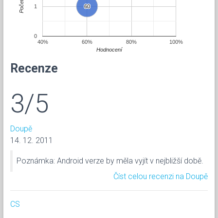
Počet
1
60
60
0
40%
60%
80%
100%
Hodnocení
Recenze
3/5
Doupě
14. 12. 2011
Poznámka: Android verze by měla vyjít v nejbližší době.
Číst celou recenzi na Doupě
CS