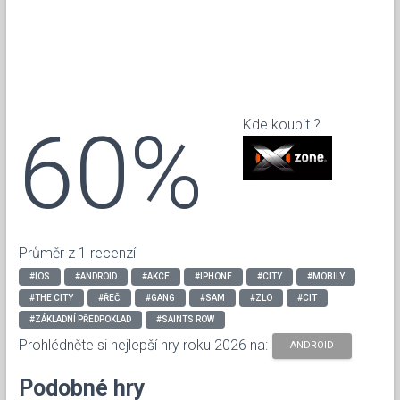
60%
Kde koupit ?
Průměr z 1 recenzí
#IOS
#ANDROID
#AKCE
#IPHONE
#CITY
#MOBILY
#THE CITY
#ŘEČ
#GANG
#SAM
#ZLO
#CIT
#ZÁKLADNÍ PŘEDPOKLAD
#SAINTS ROW
Prohlédněte si nejlepší hry roku 2026 na:
ANDROID
Podobné hry