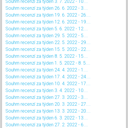
Souhrn recenzí za týden 3. 7. 2022 - 10....
Souhrn recenzí za týden 26. 6. 2022 - 3....
Souhrn recenzí za týden 19. 6. 2022 - 26....
Souhrn recenzí za týden 12. 6. 2022 - 19....
Souhrn recenzí za týden 5. 6. 2022 - 12....
Souhrn recenzí za týden 29. 5. 2022 - 5....
Souhrn recenzí za týden 22. 5. 2022 - 29....
Souhrn recenzí za týden 15. 5. 2022 - 22....
Souhrn recenzí za týden 8. 5. 2022 - 15....
Souhrn recenzí za týden 1. 5. 2022 - 8. 5....
Souhrn recenzí za týden 24. 4. 2022 - 1....
Souhrn recenzí za týden 17. 4. 2022 - 24....
Souhrn recenzí za týden 10. 4. 2022 - 17....
Souhrn recenzí za týden 3. 4. 2022 - 10....
Souhrn recenzí za týden 27. 3. 2022 - 3....
Souhrn recenzí za týden 20. 3. 2022 - 27....
Souhrn recenzí za týden 13. 3. 2022 - 20....
Souhrn recenzí za týden 6. 3. 2022 - 13....
Souhrn recenzí za týden 27. 2. 2022 - 6....