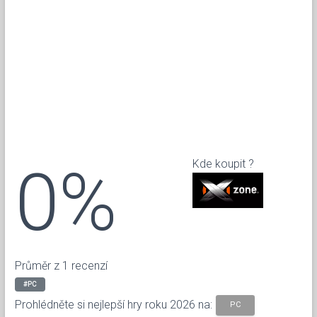
0%
Kde koupit ?
Průměr z 1 recenzí
#PC
Prohlédněte si nejlepší hry roku 2026 na:
PC