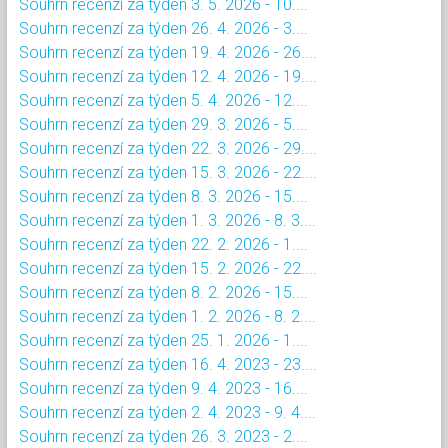
Souhrn recenzí za týden 3. 5. 2026 - 10....
Souhrn recenzí za týden 26. 4. 2026 - 3....
Souhrn recenzí za týden 19. 4. 2026 - 26....
Souhrn recenzí za týden 12. 4. 2026 - 19....
Souhrn recenzí za týden 5. 4. 2026 - 12....
Souhrn recenzí za týden 29. 3. 2026 - 5....
Souhrn recenzí za týden 22. 3. 2026 - 29....
Souhrn recenzí za týden 15. 3. 2026 - 22....
Souhrn recenzí za týden 8. 3. 2026 - 15....
Souhrn recenzí za týden 1. 3. 2026 - 8. 3....
Souhrn recenzí za týden 22. 2. 2026 - 1....
Souhrn recenzí za týden 15. 2. 2026 - 22....
Souhrn recenzí za týden 8. 2. 2026 - 15....
Souhrn recenzí za týden 1. 2. 2026 - 8. 2....
Souhrn recenzí za týden 25. 1. 2026 - 1....
Souhrn recenzí za týden 16. 4. 2023 - 23....
Souhrn recenzí za týden 9. 4. 2023 - 16....
Souhrn recenzí za týden 2. 4. 2023 - 9. 4....
Souhrn recenzí za týden 26. 3. 2023 - 2....