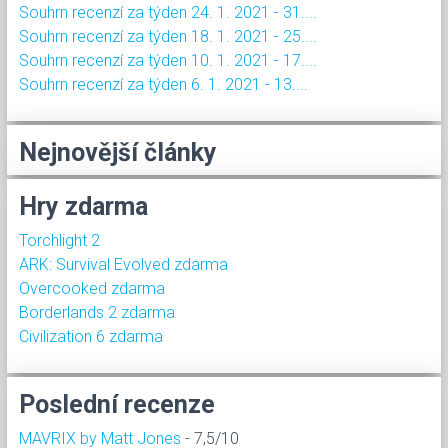
Souhrn recenzí za týden 24. 1. 2021 - 31....
Souhrn recenzí za týden 18. 1. 2021 - 25....
Souhrn recenzí za týden 10. 1. 2021 - 17....
Souhrn recenzí za týden 6. 1. 2021 - 13....
Nejnovější články
Hry zdarma
Torchlight 2
ARK: Survival Evolved zdarma
Overcooked zdarma
Borderlands 2 zdarma
Civilization 6 zdarma
Poslední recenze
MAVRIX by Matt Jones
- 7,5/10