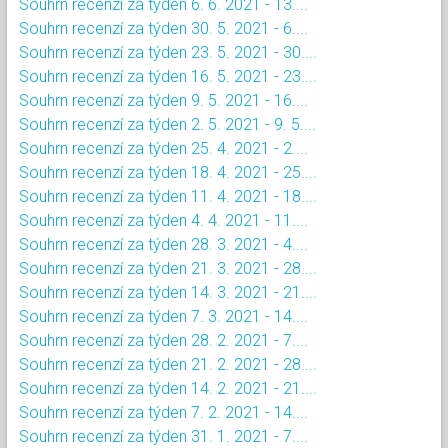
Souhrn recenzí za týden 6. 6. 2021 - 13....
Souhrn recenzí za týden 30. 5. 2021 - 6....
Souhrn recenzí za týden 23. 5. 2021 - 30....
Souhrn recenzí za týden 16. 5. 2021 - 23....
Souhrn recenzí za týden 9. 5. 2021 - 16....
Souhrn recenzí za týden 2. 5. 2021 - 9. 5....
Souhrn recenzí za týden 25. 4. 2021 - 2....
Souhrn recenzí za týden 18. 4. 2021 - 25....
Souhrn recenzí za týden 11. 4. 2021 - 18....
Souhrn recenzí za týden 4. 4. 2021 - 11....
Souhrn recenzí za týden 28. 3. 2021 - 4....
Souhrn recenzí za týden 21. 3. 2021 - 28....
Souhrn recenzí za týden 14. 3. 2021 - 21....
Souhrn recenzí za týden 7. 3. 2021 - 14....
Souhrn recenzí za týden 28. 2. 2021 - 7....
Souhrn recenzí za týden 21. 2. 2021 - 28....
Souhrn recenzí za týden 14. 2. 2021 - 21....
Souhrn recenzí za týden 7. 2. 2021 - 14....
Souhrn recenzí za týden 31. 1. 2021 - 7....