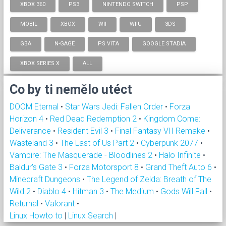
XBOX 360
PS3
NINTENDO SWITCH
PSP
MOBIL
XBOX
WII
WIIU
3DS
GBA
N-GAGE
PS VITA
GOOGLE STADIA
XBOX SERIES X
ALL
Co by ti nemělo utéct
DOOM Eternal
•
Star Wars Jedi: Fallen Order
•
Forza
Horizon 4
•
Red Dead Redemption 2
•
Kingdom Come:
Deliverance
•
Resident Evil 3
•
Final Fantasy VII Remake
•
Wasteland 3
•
The Last of Us Part 2
•
Cyberpunk 2077
•
Vampire: The Masquerade - Bloodlines 2
•
Halo Infinite
•
Baldur's Gate 3
•
Forza Motorsport 8
•
Grand Theft Auto 6
•
Minecraft Dungeons
•
The Legend of Zelda: Breath of The
Wild 2
•
Diablo 4
•
Hitman 3
•
The Medium
•
Gods Will Fall
•
Returnal
•
Valorant
•
Linux Howto to
|
Linux Search
|