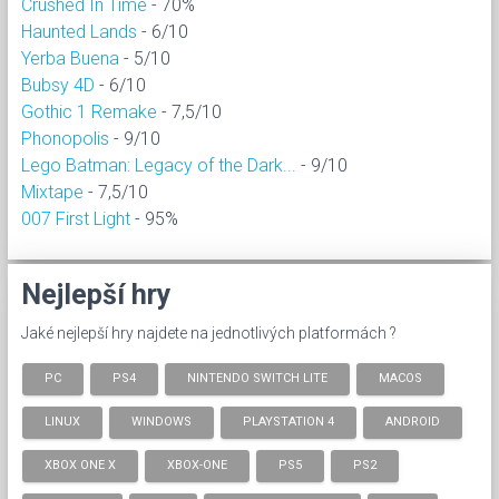
Crushed In Time
- 70%
Haunted Lands
- 6/10
Yerba Buena
- 5/10
Bubsy 4D
- 6/10
Gothic 1 Remake
- 7,5/10
Phonopolis
- 9/10
Lego Batman: Legacy of the Dark...
- 9/10
Mixtape
- 7,5/10
007 First Light
- 95%
Nejlepší hry
Jaké nejlepší hry najdete na jednotlivých platformách ?
PC
PS4
NINTENDO SWITCH LITE
MACOS
LINUX
WINDOWS
PLAYSTATION 4
ANDROID
XBOX ONE X
XBOX-ONE
PS5
PS2