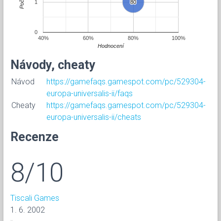
Počet
1
80
80
0
40%
60%
80%
100%
Hodnocení
Návody, cheaty
Návod
https://gamefaqs.gamespot.com/pc/529304-
europa-universalis-ii/faqs
Cheaty
https://gamefaqs.gamespot.com/pc/529304-
europa-universalis-ii/cheats
Recenze
8/10
Tiscali Games
1. 6. 2002