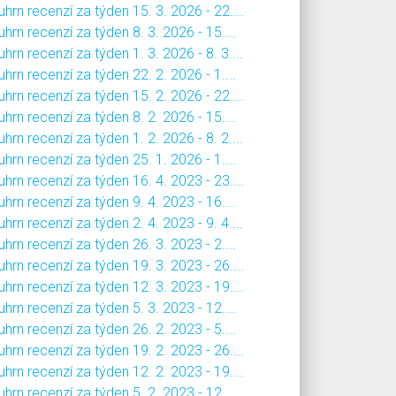
hrn recenzí za týden 15. 3. 2026 - 22....
hrn recenzí za týden 8. 3. 2026 - 15....
hrn recenzí za týden 1. 3. 2026 - 8. 3....
hrn recenzí za týden 22. 2. 2026 - 1....
hrn recenzí za týden 15. 2. 2026 - 22....
hrn recenzí za týden 8. 2. 2026 - 15....
hrn recenzí za týden 1. 2. 2026 - 8. 2....
hrn recenzí za týden 25. 1. 2026 - 1....
hrn recenzí za týden 16. 4. 2023 - 23....
hrn recenzí za týden 9. 4. 2023 - 16....
hrn recenzí za týden 2. 4. 2023 - 9. 4....
hrn recenzí za týden 26. 3. 2023 - 2....
hrn recenzí za týden 19. 3. 2023 - 26....
hrn recenzí za týden 12. 3. 2023 - 19....
hrn recenzí za týden 5. 3. 2023 - 12....
hrn recenzí za týden 26. 2. 2023 - 5....
hrn recenzí za týden 19. 2. 2023 - 26....
hrn recenzí za týden 12. 2. 2023 - 19....
hrn recenzí za týden 5. 2. 2023 - 12....