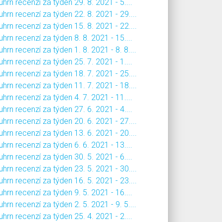
hrn recenzí za týden 29. 8. 2021 - 5....
hrn recenzí za týden 22. 8. 2021 - 29....
hrn recenzí za týden 15. 8. 2021 - 22....
hrn recenzí za týden 8. 8. 2021 - 15....
hrn recenzí za týden 1. 8. 2021 - 8. 8....
hrn recenzí za týden 25. 7. 2021 - 1....
hrn recenzí za týden 18. 7. 2021 - 25....
hrn recenzí za týden 11. 7. 2021 - 18....
hrn recenzí za týden 4. 7. 2021 - 11....
hrn recenzí za týden 27. 6. 2021 - 4....
hrn recenzí za týden 20. 6. 2021 - 27....
hrn recenzí za týden 13. 6. 2021 - 20....
hrn recenzí za týden 6. 6. 2021 - 13....
hrn recenzí za týden 30. 5. 2021 - 6....
hrn recenzí za týden 23. 5. 2021 - 30....
hrn recenzí za týden 16. 5. 2021 - 23....
hrn recenzí za týden 9. 5. 2021 - 16....
hrn recenzí za týden 2. 5. 2021 - 9. 5....
hrn recenzí za týden 25. 4. 2021 - 2....