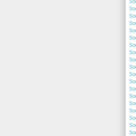
Sou
Sou
Sou
Sou
Sou
Sou
Sou
Sou
Sou
Sou
Sou
Sou
Sou
Sou
Sou
Sou
Sou
Sou
Sou