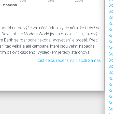
90%
95%
100%
Sou
Hodnocení
Sou
Sou
Sou
podtrhneme výše zmíněná fakta, vyjde nám, že i když se
Sou
 Dawn of the Modern World jedná o kvalitní titul, takový
Sou
re Earth se rozhodně nekoná. Vysvětlení je prosté. Přeci
Sou
 není tak velká a ani kampaně, které jsou velmi nápadité,
Sou
ím oslovit každého. Výsledkem je tedy staronová...
Sou
Sou
Číst celou recenzi na Tiscali Games
Sou
Sou
Sou
Sou
Sou
Sou
Sou
Sou