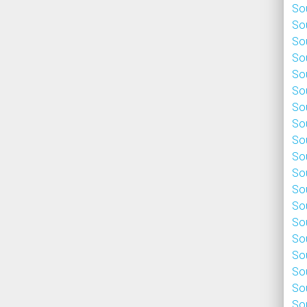
Sou
Sou
Sou
Sou
Sou
Sou
Sou
Sou
Sou
Sou
Sou
Sou
Sou
Sou
Sou
Sou
Sou
Sou
Sou