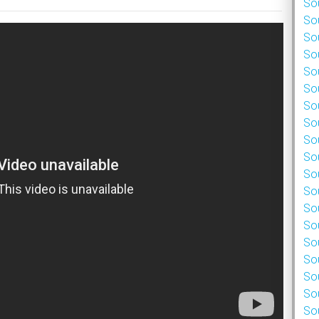
Sou
Sou
Sou
Sou
Sou
Sou
Sou
Sou
Sou
Sou
Sou
Sou
Sou
Sou
Sou
Sou
Sou
Sou
Sou