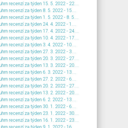
hrn recenzí za týden 15. 5. 2022 - 22....
hrn recenzí za týden 8. 5. 2022 - 15....
hrn recenzí za týden 1. 5. 2022 - 8. 5....
hrn recenzí za týden 24. 4. 2022 - 1....
hrn recenzí za týden 17. 4. 2022 - 24....
hrn recenzí za týden 10. 4. 2022 - 17....
hrn recenzí za týden 3. 4. 2022 - 10....
hrn recenzí za týden 27. 3. 2022 - 3....
hrn recenzí za týden 20. 3. 2022 - 27....
hrn recenzí za týden 13. 3. 2022 - 20....
hrn recenzí za týden 6. 3. 2022 - 13....
hrn recenzí za týden 27. 2. 2022 - 6....
hrn recenzí za týden 20. 2. 2022 - 27....
hrn recenzí za týden 13. 2. 2022 - 20....
hrn recenzí za týden 6. 2. 2022 - 13....
hrn recenzí za týden 30. 1. 2022 - 6....
hrn recenzí za týden 23. 1. 2022 - 30....
hrn recenzí za týden 16. 1. 2022 - 23....
hrn recenzí za týden 9. 1. 2022 - 16....