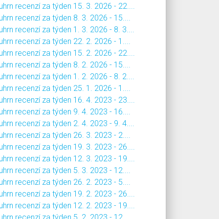
hrn recenzí za týden 15. 3. 2026 - 22....
hrn recenzí za týden 8. 3. 2026 - 15....
hrn recenzí za týden 1. 3. 2026 - 8. 3....
hrn recenzí za týden 22. 2. 2026 - 1....
hrn recenzí za týden 15. 2. 2026 - 22....
hrn recenzí za týden 8. 2. 2026 - 15....
hrn recenzí za týden 1. 2. 2026 - 8. 2....
hrn recenzí za týden 25. 1. 2026 - 1....
hrn recenzí za týden 16. 4. 2023 - 23....
hrn recenzí za týden 9. 4. 2023 - 16....
hrn recenzí za týden 2. 4. 2023 - 9. 4....
hrn recenzí za týden 26. 3. 2023 - 2....
hrn recenzí za týden 19. 3. 2023 - 26....
hrn recenzí za týden 12. 3. 2023 - 19....
hrn recenzí za týden 5. 3. 2023 - 12....
hrn recenzí za týden 26. 2. 2023 - 5....
hrn recenzí za týden 19. 2. 2023 - 26....
hrn recenzí za týden 12. 2. 2023 - 19....
hrn recenzí za týden 5. 2. 2023 - 12....