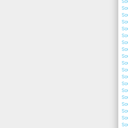
Sou
Sou
Sou
Sou
Sou
Sou
Sou
Sou
Sou
Sou
Sou
Sou
Sou
Sou
Sou
Sou
Sou
Sou
Sou