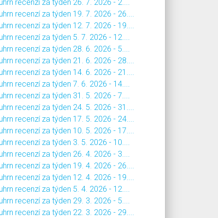
hrn recenzí za týden 26. 7. 2026 - 2....
hrn recenzí za týden 19. 7. 2026 - 26....
hrn recenzí za týden 12. 7. 2026 - 19....
hrn recenzí za týden 5. 7. 2026 - 12....
hrn recenzí za týden 28. 6. 2026 - 5....
hrn recenzí za týden 21. 6. 2026 - 28....
hrn recenzí za týden 14. 6. 2026 - 21....
hrn recenzí za týden 7. 6. 2026 - 14....
hrn recenzí za týden 31. 5. 2026 - 7....
hrn recenzí za týden 24. 5. 2026 - 31....
hrn recenzí za týden 17. 5. 2026 - 24....
hrn recenzí za týden 10. 5. 2026 - 17....
hrn recenzí za týden 3. 5. 2026 - 10....
hrn recenzí za týden 26. 4. 2026 - 3....
hrn recenzí za týden 19. 4. 2026 - 26....
hrn recenzí za týden 12. 4. 2026 - 19....
hrn recenzí za týden 5. 4. 2026 - 12....
hrn recenzí za týden 29. 3. 2026 - 5....
hrn recenzí za týden 22. 3. 2026 - 29....