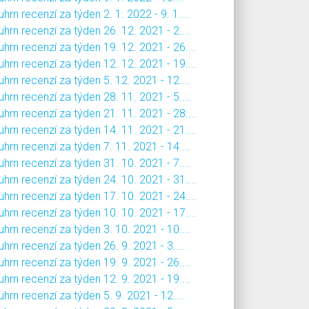
hrn recenzí za týden 2. 1. 2022 - 9. 1....
hrn recenzí za týden 26. 12. 2021 - 2....
hrn recenzí za týden 19. 12. 2021 - 26....
hrn recenzí za týden 12. 12. 2021 - 19....
hrn recenzí za týden 5. 12. 2021 - 12....
hrn recenzí za týden 28. 11. 2021 - 5....
hrn recenzí za týden 21. 11. 2021 - 28....
hrn recenzí za týden 14. 11. 2021 - 21....
hrn recenzí za týden 7. 11. 2021 - 14....
hrn recenzí za týden 31. 10. 2021 - 7....
hrn recenzí za týden 24. 10. 2021 - 31....
hrn recenzí za týden 17. 10. 2021 - 24....
hrn recenzí za týden 10. 10. 2021 - 17....
hrn recenzí za týden 3. 10. 2021 - 10....
hrn recenzí za týden 26. 9. 2021 - 3....
hrn recenzí za týden 19. 9. 2021 - 26....
hrn recenzí za týden 12. 9. 2021 - 19....
hrn recenzí za týden 5. 9. 2021 - 12....