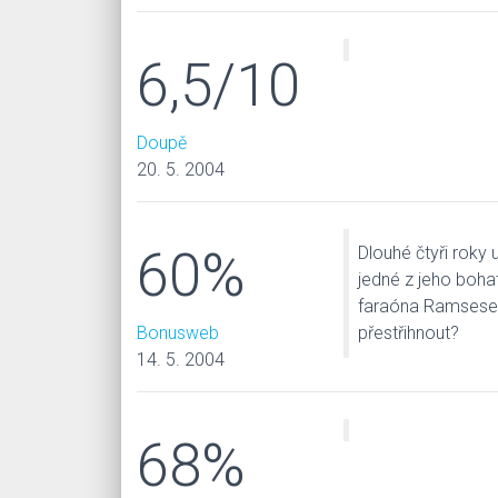
6,5/10
Doupě
20. 5. 2004
60%
Dlouhé čtyři roky 
jedné z jeho bohat
faraóna Ramsese I
Bonusweb
přestřihnout?
14. 5. 2004
68%