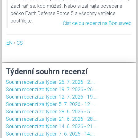
Zachraň se, kdo můžeš. Nebo si zahrajte povedené
béčko Earth Defense Force 5 a všechny vetřelce
postřílejte.
Číst celou recenzi na Bonusweb
EN
•
CS
Týdenní souhrn recenzí
Souhrn recenzí za týden 26. 7. 2026 - 2....
Souhrn recenzí za týden 19. 7. 2026 - 26....
Souhrn recenzí za týden 12. 7. 2026 - 19....
Souhrn recenzí za týden 5. 7. 2026 - 12....
Souhrn recenzí za týden 28. 6. 2026 - 5....
Souhrn recenzí za týden 21. 6. 2026 - 28....
Souhrn recenzí za týden 14. 6. 2026 - 21....
Souhrn recenzí za týden 7. 6. 2026 - 14....