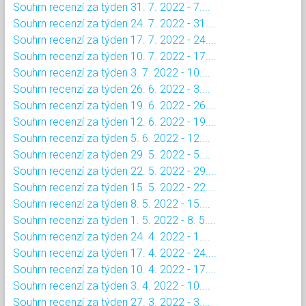
Souhrn recenzí za týden 31. 7. 2022 - 7....
Souhrn recenzí za týden 24. 7. 2022 - 31....
Souhrn recenzí za týden 17. 7. 2022 - 24....
Souhrn recenzí za týden 10. 7. 2022 - 17....
Souhrn recenzí za týden 3. 7. 2022 - 10....
Souhrn recenzí za týden 26. 6. 2022 - 3....
Souhrn recenzí za týden 19. 6. 2022 - 26....
Souhrn recenzí za týden 12. 6. 2022 - 19....
Souhrn recenzí za týden 5. 6. 2022 - 12....
Souhrn recenzí za týden 29. 5. 2022 - 5....
Souhrn recenzí za týden 22. 5. 2022 - 29....
Souhrn recenzí za týden 15. 5. 2022 - 22....
Souhrn recenzí za týden 8. 5. 2022 - 15....
Souhrn recenzí za týden 1. 5. 2022 - 8. 5....
Souhrn recenzí za týden 24. 4. 2022 - 1....
Souhrn recenzí za týden 17. 4. 2022 - 24....
Souhrn recenzí za týden 10. 4. 2022 - 17....
Souhrn recenzí za týden 3. 4. 2022 - 10....
Souhrn recenzí za týden 27. 3. 2022 - 3....