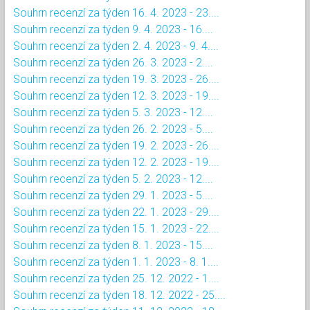
Souhrn recenzí za týden 16. 4. 2023 - 23....
Souhrn recenzí za týden 9. 4. 2023 - 16....
Souhrn recenzí za týden 2. 4. 2023 - 9. 4....
Souhrn recenzí za týden 26. 3. 2023 - 2....
Souhrn recenzí za týden 19. 3. 2023 - 26....
Souhrn recenzí za týden 12. 3. 2023 - 19....
Souhrn recenzí za týden 5. 3. 2023 - 12....
Souhrn recenzí za týden 26. 2. 2023 - 5....
Souhrn recenzí za týden 19. 2. 2023 - 26....
Souhrn recenzí za týden 12. 2. 2023 - 19....
Souhrn recenzí za týden 5. 2. 2023 - 12....
Souhrn recenzí za týden 29. 1. 2023 - 5....
Souhrn recenzí za týden 22. 1. 2023 - 29....
Souhrn recenzí za týden 15. 1. 2023 - 22....
Souhrn recenzí za týden 8. 1. 2023 - 15....
Souhrn recenzí za týden 1. 1. 2023 - 8. 1....
Souhrn recenzí za týden 25. 12. 2022 - 1....
Souhrn recenzí za týden 18. 12. 2022 - 25....