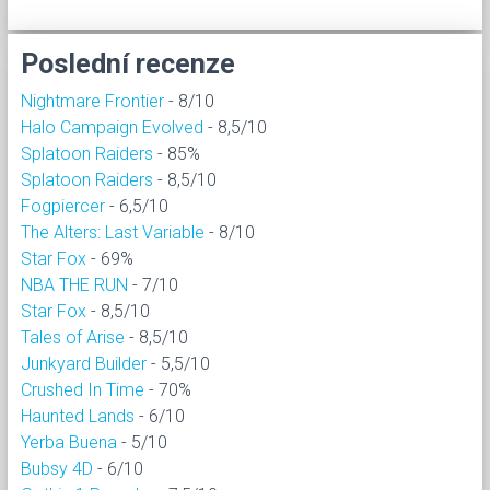
Poslední recenze
Nightmare Frontier
- 8/10
Halo Campaign Evolved
- 8,5/10
Splatoon Raiders
- 85%
Splatoon Raiders
- 8,5/10
Fogpiercer
- 6,5/10
The Alters: Last Variable
- 8/10
Star Fox
- 69%
NBA THE RUN
- 7/10
Star Fox
- 8,5/10
Tales of Arise
- 8,5/10
Junkyard Builder
- 5,5/10
Crushed In Time
- 70%
Haunted Lands
- 6/10
Yerba Buena
- 5/10
Bubsy 4D
- 6/10