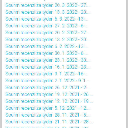
Souhrn recenzí za týden 20. 3. 2022 - 27....
Souhrn recenzí za týden 13. 3. 2022 - 20....
Souhrn recenzí za týden 6. 3. 2022 - 13....
Souhrn recenzí za týden 27. 2. 2022 - 6....
Souhrn recenzí za týden 20. 2. 2022 - 27....
Souhrn recenzí za týden 13. 2. 2022 - 20....
Souhrn recenzí za týden 6. 2. 2022 - 13....
Souhrn recenzí za týden 30. 1. 2022 - 6....
Souhrn recenzí za týden 23. 1. 2022 - 30....
Souhrn recenzí za týden 16. 1. 2022 - 23....
Souhrn recenzí za týden 9. 1. 2022 - 16....
Souhrn recenzí za týden 2. 1. 2022 - 9. 1....
Souhrn recenzí za týden 26. 12. 2021 - 2....
Souhrn recenzí za týden 19. 12. 2021 - 26....
Souhrn recenzí za týden 12. 12. 2021 - 19....
Souhrn recenzí za týden 5. 12. 2021 - 12....
Souhrn recenzí za týden 28. 11. 2021 - 5....
Souhrn recenzí za týden 21. 11. 2021 - 28....