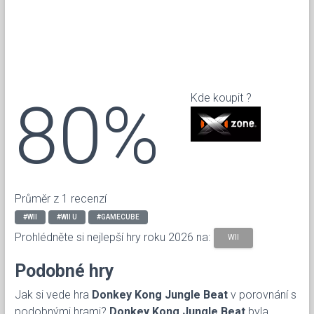
80%
Kde koupit ?
Průměr z 1 recenzí
#WII
#WII U
#GAMECUBE
Prohlédněte si nejlepší hry roku 2026 na:
WII
Podobné hry
Jak si vede hra
Donkey Kong Jungle Beat
v porovnání s
podobnými hrami?
Donkey Kong Jungle Beat
byla