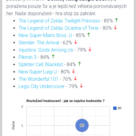
poražena pouze 5x a je lepší než větsina porovnávaných
her. Naše doporučení - hra stojí za zahrání.
north
The Legend of Zelda: Twilight Princess
- 85%
south
The Legend of Zelda: Ocarina of Time
- 80%
north
New Super Mario Bros. U
- 85%
south
Slender: The Arrival
- 62%
south
Injustice: Gods Among Us
- 79%
north
Pikmin 3
- 84%
north
Splinter Cell: Blacklist
- 84%
south
New Super Luigi U
- 80%
south
The Wonderful 101
- 76%
south
Lego City Undercover
- 79%
Rozložení hodnocení - jak se nejvíce hodnotilo ?
2
80
Počet
1
80
80