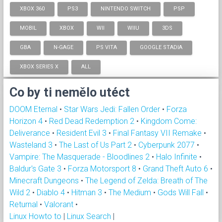
XBOX 360
PS3
NINTENDO SWITCH
PSP
MOBIL
XBOX
WII
WIIU
3DS
GBA
N-GAGE
PS VITA
GOOGLE STADIA
XBOX SERIES X
ALL
Co by ti nemělo utéct
DOOM Eternal
•
Star Wars Jedi: Fallen Order
•
Forza
Horizon 4
•
Red Dead Redemption 2
•
Kingdom Come:
Deliverance
•
Resident Evil 3
•
Final Fantasy VII Remake
•
Wasteland 3
•
The Last of Us Part 2
•
Cyberpunk 2077
•
Vampire: The Masquerade - Bloodlines 2
•
Halo Infinite
•
Baldur's Gate 3
•
Forza Motorsport 8
•
Grand Theft Auto 6
•
Minecraft Dungeons
•
The Legend of Zelda: Breath of The
Wild 2
•
Diablo 4
•
Hitman 3
•
The Medium
•
Gods Will Fall
•
Returnal
•
Valorant
•
Linux Howto to
|
Linux Search
|