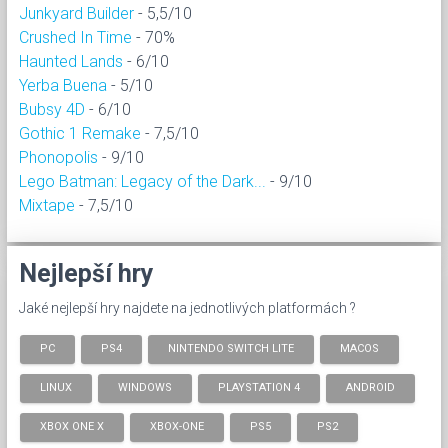
Junkyard Builder
- 5,5/10
Crushed In Time
- 70%
Haunted Lands
- 6/10
Yerba Buena
- 5/10
Bubsy 4D
- 6/10
Gothic 1 Remake
- 7,5/10
Phonopolis
- 9/10
Lego Batman: Legacy of the Dark...
- 9/10
Mixtape
- 7,5/10
Nejlepší hry
Jaké nejlepší hry najdete na jednotlivých platformách ?
PC
PS4
NINTENDO SWITCH LITE
MACOS
LINUX
WINDOWS
PLAYSTATION 4
ANDROID
XBOX ONE X
XBOX-ONE
PS5
PS2