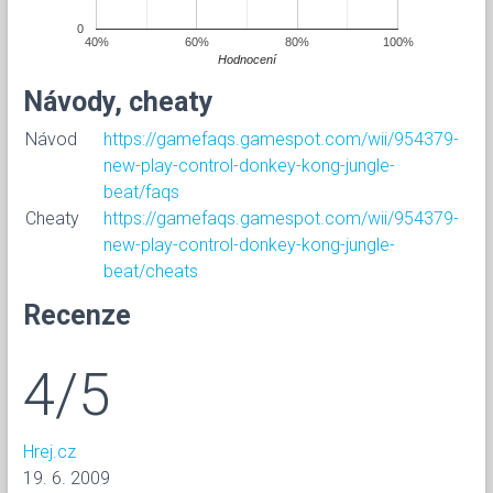
0
40%
60%
80%
100%
Hodnocení
Návody, cheaty
Návod
https://gamefaqs.gamespot.com/wii/954379-
new-play-control-donkey-kong-jungle-
beat/faqs
Cheaty
https://gamefaqs.gamespot.com/wii/954379-
new-play-control-donkey-kong-jungle-
beat/cheats
Recenze
4/5
Hrej.cz
19. 6. 2009