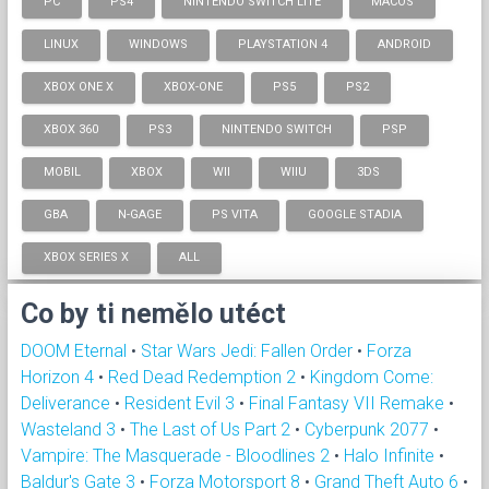
PC
PS4
NINTENDO SWITCH LITE
MACOS
LINUX
WINDOWS
PLAYSTATION 4
ANDROID
XBOX ONE X
XBOX-ONE
PS5
PS2
XBOX 360
PS3
NINTENDO SWITCH
PSP
MOBIL
XBOX
WII
WIIU
3DS
GBA
N-GAGE
PS VITA
GOOGLE STADIA
XBOX SERIES X
ALL
Co by ti nemělo utéct
DOOM Eternal
•
Star Wars Jedi: Fallen Order
•
Forza
Horizon 4
•
Red Dead Redemption 2
•
Kingdom Come:
Deliverance
•
Resident Evil 3
•
Final Fantasy VII Remake
•
Wasteland 3
•
The Last of Us Part 2
•
Cyberpunk 2077
•
Vampire: The Masquerade - Bloodlines 2
•
Halo Infinite
•
Baldur's Gate 3
•
Forza Motorsport 8
•
Grand Theft Auto 6
•