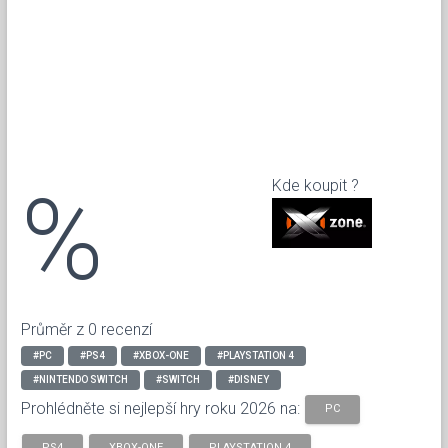
%
Kde koupit ?
Průměr z 0 recenzí
#PC
#PS4
#XBOX-ONE
#PLAYSTATION 4
#NINTENDO SWITCH
#SWITCH
#DISNEY
Prohlédněte si nejlepší hry roku 2026 na:
PC
PS4
XBOX-ONE
PLAYSTATION 4