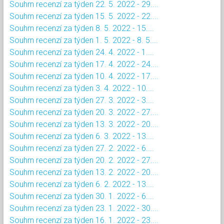
Souhrn recenzí za týden 22. 5. 2022 - 29....
Souhrn recenzí za týden 15. 5. 2022 - 22....
Souhrn recenzí za týden 8. 5. 2022 - 15....
Souhrn recenzí za týden 1. 5. 2022 - 8. 5....
Souhrn recenzí za týden 24. 4. 2022 - 1....
Souhrn recenzí za týden 17. 4. 2022 - 24....
Souhrn recenzí za týden 10. 4. 2022 - 17....
Souhrn recenzí za týden 3. 4. 2022 - 10....
Souhrn recenzí za týden 27. 3. 2022 - 3....
Souhrn recenzí za týden 20. 3. 2022 - 27....
Souhrn recenzí za týden 13. 3. 2022 - 20....
Souhrn recenzí za týden 6. 3. 2022 - 13....
Souhrn recenzí za týden 27. 2. 2022 - 6....
Souhrn recenzí za týden 20. 2. 2022 - 27....
Souhrn recenzí za týden 13. 2. 2022 - 20....
Souhrn recenzí za týden 6. 2. 2022 - 13....
Souhrn recenzí za týden 30. 1. 2022 - 6....
Souhrn recenzí za týden 23. 1. 2022 - 30....
Souhrn recenzí za týden 16. 1. 2022 - 23....