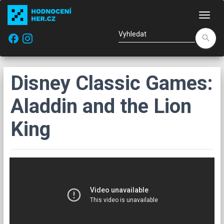
Nav
facebook
search
Disney Classic Games:
Aladdin and the Lion
King