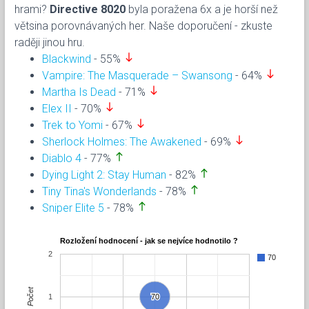
hrami?
Directive 8020
byla poražena 6x a je horší než
větsina porovnávaných her. Naše doporučení - zkuste
raději jinou hru.
south
Blackwind
- 55%
south
Vampire: The Masquerade – Swansong
- 64%
south
Martha Is Dead
- 71%
south
Elex II
- 70%
south
Trek to Yomi
- 67%
south
Sherlock Holmes: The Awakened
- 69%
north
Diablo 4
- 77%
north
Dying Light 2: Stay Human
- 82%
north
Tiny Tina's Wonderlands
- 78%
north
Sniper Elite 5
- 78%
Rozložení hodnocení - jak se nejvíce hodnotilo ?
2
70
Počet
1
70
70