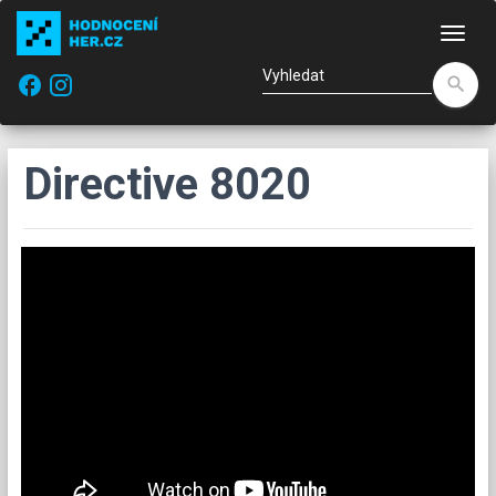
Nav
facebook
search
Directive 8020