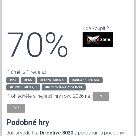
70%
Kde koupit ?
Průměr z 1 recenzí
#PC
#PS5
#PLAYSTATION 5
#XBOX SERIES S/X
#XBOX SERIES X/S
#RECENZIA NA PC VERZIU
Prohlédněte si nejlepší hry roku 2026 na:
PC
PS5
Podobné hry
Jak si vede hra
Directive 8020
v porovnání s podobnými