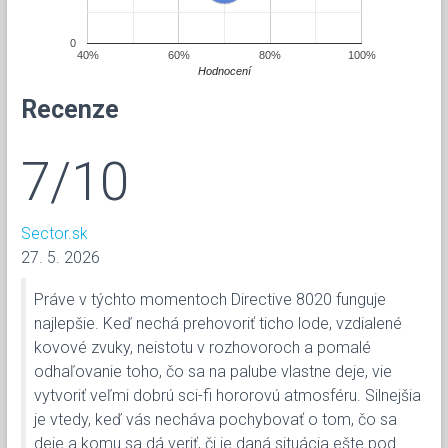
0
40%
60%
80%
100%
Hodnocení
Recenze
7/10
Sector.sk
27. 5. 2026
Práve v týchto momentoch Directive 8020 funguje
najlepšie. Keď nechá prehovoriť ticho lode, vzdialené
kovové zvuky, neistotu v rozhovoroch a pomalé
odhaľovanie toho, čo sa na palube vlastne deje, vie
vytvoriť veľmi dobrú sci-fi hororovú atmosféru. Silnejšia
je vtedy, keď vás necháva pochybovať o tom, čo sa
deje a komu sa dá veriť, či je daná situácia ešte pod