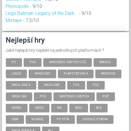
Phonopolis
- 9/10
Lego Batman: Legacy of the Dark...
- 9/10
Mixtape
- 7,5/10
Nejlepší hry
Jaké nejlepší hry najdete na jednotlivých platformách ?
PC
PS4
NINTENDO SWITCH LITE
MACOS
LINUX
WINDOWS
PLAYSTATION 4
ANDROID
XBOX ONE X
XBOX-ONE
PS5
PS2
XBOX 360
PS3
NINTENDO SWITCH
PSP
MOBIL
XBOX
WII
WIIU
3DS
GBA
N-GAGE
PS VITA
GOOGLE STADIA
XBOX SERIES X
ALL