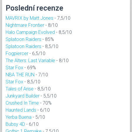
Poslední recenze
MAVRIX by Matt Jones
- 7,5/10
Nightmare Frontier
- 8/10
Halo Campaign Evolved
- 8,5/10
Splatoon Raiders
- 85%
Splatoon Raiders
- 8,5/10
Fogpiercer
- 6,5/10
The Alters: Last Variable
- 8/10
Star Fox
- 69%
NBA THE RUN
- 7/10
Star Fox
- 8,5/10
Tales of Arise
- 8,5/10
Junkyard Builder
- 5,5/10
Crushed In Time
- 70%
Haunted Lands
- 6/10
Yerba Buena
- 5/10
Bubsy 4D
- 6/10
Gothic 1 Remake
- 7,5/10