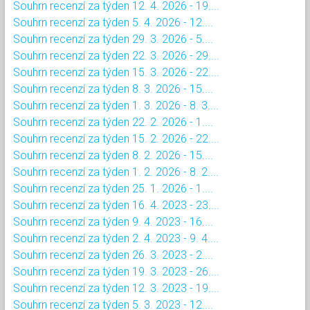
Souhrn recenzí za týden 12. 4. 2026 - 19....
Souhrn recenzí za týden 5. 4. 2026 - 12....
Souhrn recenzí za týden 29. 3. 2026 - 5....
Souhrn recenzí za týden 22. 3. 2026 - 29....
Souhrn recenzí za týden 15. 3. 2026 - 22....
Souhrn recenzí za týden 8. 3. 2026 - 15....
Souhrn recenzí za týden 1. 3. 2026 - 8. 3....
Souhrn recenzí za týden 22. 2. 2026 - 1....
Souhrn recenzí za týden 15. 2. 2026 - 22....
Souhrn recenzí za týden 8. 2. 2026 - 15....
Souhrn recenzí za týden 1. 2. 2026 - 8. 2....
Souhrn recenzí za týden 25. 1. 2026 - 1....
Souhrn recenzí za týden 16. 4. 2023 - 23....
Souhrn recenzí za týden 9. 4. 2023 - 16....
Souhrn recenzí za týden 2. 4. 2023 - 9. 4....
Souhrn recenzí za týden 26. 3. 2023 - 2....
Souhrn recenzí za týden 19. 3. 2023 - 26....
Souhrn recenzí za týden 12. 3. 2023 - 19....
Souhrn recenzí za týden 5. 3. 2023 - 12....