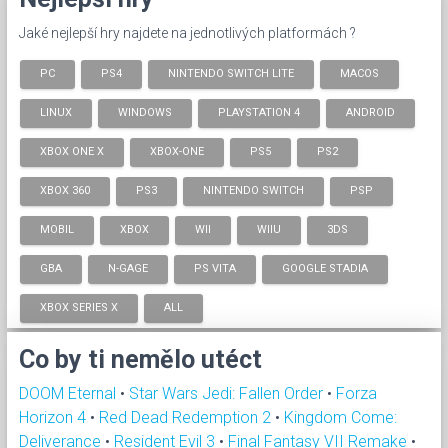
Jaké nejlepší hry najdete na jednotlivých platformách ?
PC
PS4
NINTENDO SWITCH LITE
MACOS
LINUX
WINDOWS
PLAYSTATION 4
ANDROID
XBOX ONE X
XBOX-ONE
PS5
PS2
XBOX 360
PS3
NINTENDO SWITCH
PSP
MOBIL
XBOX
WII
WIIU
3DS
GBA
N-GAGE
PS VITA
GOOGLE STADIA
XBOX SERIES X
ALL
Co by ti nemělo utéct
DOOM Eternal
•
Star Wars Jedi: Fallen Order
•
Forza
Horizon 4
•
Red Dead Redemption 2
•
Kingdom Come:
Deliverance
•
Resident Evil 3
•
Final Fantasy VII Remake
•