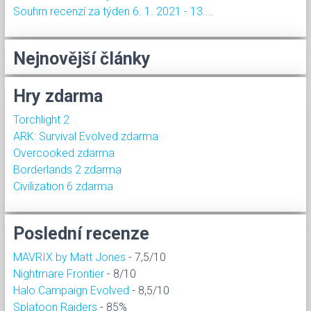
Souhrn recenzí za týden 6. 1. 2021 - 13....
Nejnovější články
Hry zdarma
Torchlight 2
ARK: Survival Evolved zdarma
Overcooked zdarma
Borderlands 2 zdarma
Civilization 6 zdarma
Poslední recenze
MAVRIX by Matt Jones
- 7,5/10
Nightmare Frontier
- 8/10
Halo Campaign Evolved
- 8,5/10
Splatoon Raiders
- 85%