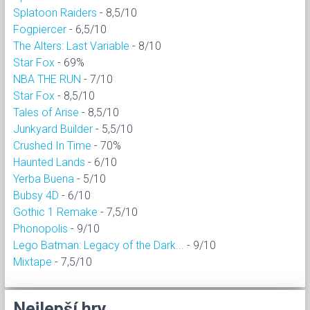
Splatoon Raiders
- 8,5/10
Fogpiercer
- 6,5/10
The Alters: Last Variable
- 8/10
Star Fox
- 69%
NBA THE RUN
- 7/10
Star Fox
- 8,5/10
Tales of Arise
- 8,5/10
Junkyard Builder
- 5,5/10
Crushed In Time
- 70%
Haunted Lands
- 6/10
Yerba Buena
- 5/10
Bubsy 4D
- 6/10
Gothic 1 Remake
- 7,5/10
Phonopolis
- 9/10
Lego Batman: Legacy of the Dark...
- 9/10
Mixtape
- 7,5/10
Nejlepší hry