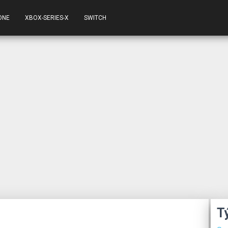
ONE
XBOX-SERIES-X
SWITCH
T