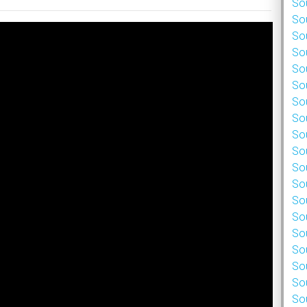
Sou
Sou
Sou
Sou
Sou
Sou
Sou
Sou
Sou
Sou
Sou
Sou
Sou
Sou
Sou
Sou
Sou
Sou
Sou