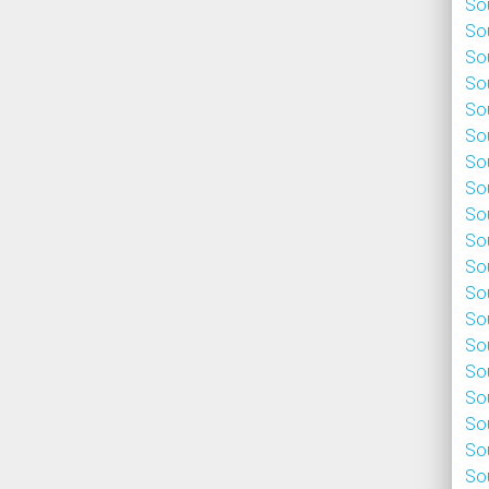
Sou
Sou
Sou
Sou
Sou
Sou
Sou
Sou
Sou
Sou
Sou
Sou
Sou
Sou
Sou
Sou
Sou
Sou
Sou