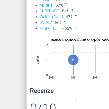
north
ADRIFT
- 57%
north
SUPERHOT
- 81%
north
Walking Dead
- 67%
north
VVVVV
- 50%
north
At: the Gates
- 65%
Rozložení hodnocení - jak se nejvíce hodno
2
Počet
1
0
0
0
-20%
0%
20%
Recenze
0/10