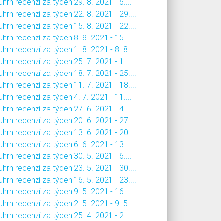
hrn recenzí za týden 29. 8. 2021 - 5....
hrn recenzí za týden 22. 8. 2021 - 29....
hrn recenzí za týden 15. 8. 2021 - 22....
hrn recenzí za týden 8. 8. 2021 - 15....
hrn recenzí za týden 1. 8. 2021 - 8. 8....
hrn recenzí za týden 25. 7. 2021 - 1....
hrn recenzí za týden 18. 7. 2021 - 25....
hrn recenzí za týden 11. 7. 2021 - 18....
hrn recenzí za týden 4. 7. 2021 - 11....
hrn recenzí za týden 27. 6. 2021 - 4....
hrn recenzí za týden 20. 6. 2021 - 27....
hrn recenzí za týden 13. 6. 2021 - 20....
hrn recenzí za týden 6. 6. 2021 - 13....
hrn recenzí za týden 30. 5. 2021 - 6....
hrn recenzí za týden 23. 5. 2021 - 30....
hrn recenzí za týden 16. 5. 2021 - 23....
hrn recenzí za týden 9. 5. 2021 - 16....
hrn recenzí za týden 2. 5. 2021 - 9. 5....
hrn recenzí za týden 25. 4. 2021 - 2....