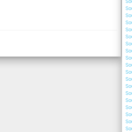
Sou
Sou
Sou
Sou
Sou
Sou
Sou
Sou
Sou
Sou
Sou
Sou
Sou
Sou
Sou
Sou
Sou
Sou
Sou