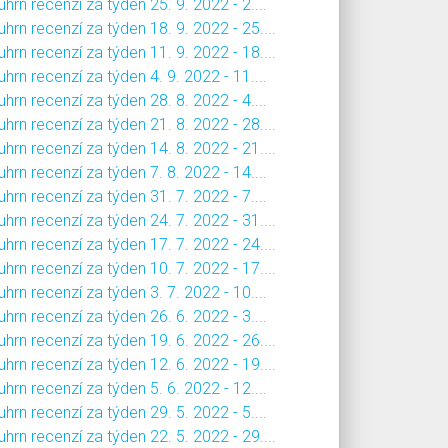
hrn recenzí za týden 25. 9. 2022 - 2....
hrn recenzí za týden 18. 9. 2022 - 25....
hrn recenzí za týden 11. 9. 2022 - 18....
hrn recenzí za týden 4. 9. 2022 - 11....
hrn recenzí za týden 28. 8. 2022 - 4....
hrn recenzí za týden 21. 8. 2022 - 28....
hrn recenzí za týden 14. 8. 2022 - 21....
hrn recenzí za týden 7. 8. 2022 - 14....
hrn recenzí za týden 31. 7. 2022 - 7....
hrn recenzí za týden 24. 7. 2022 - 31....
hrn recenzí za týden 17. 7. 2022 - 24....
hrn recenzí za týden 10. 7. 2022 - 17....
hrn recenzí za týden 3. 7. 2022 - 10....
hrn recenzí za týden 26. 6. 2022 - 3....
hrn recenzí za týden 19. 6. 2022 - 26....
hrn recenzí za týden 12. 6. 2022 - 19....
hrn recenzí za týden 5. 6. 2022 - 12....
hrn recenzí za týden 29. 5. 2022 - 5....
hrn recenzí za týden 22. 5. 2022 - 29....