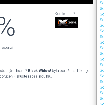
Sou
Sou
%
Kde koupit ?
Sou
Sou
Sou
Sou
Sou
Sou
 recenzí
Sou
Sou
Sou
Sou
Sou
podobnými hrami?
Black Widow!
byla poražena 10x a je
Sou
ručení - zkuste raději jinou hru.
Sou
Sou
Sou
Sou
Sou