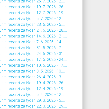
hrn recenzí za týden 26. 7. 2026 - 2....
hrn recenzí za týden 19. 7. 2026 - 26....
hrn recenzí za týden 12. 7. 2026 - 19....
hrn recenzí za týden 5. 7. 2026 - 12....
hrn recenzí za týden 28. 6. 2026 - 5....
hrn recenzí za týden 21. 6. 2026 - 28....
hrn recenzí za týden 14. 6. 2026 - 21....
hrn recenzí za týden 7. 6. 2026 - 14....
hrn recenzí za týden 31. 5. 2026 - 7....
hrn recenzí za týden 24. 5. 2026 - 31....
hrn recenzí za týden 17. 5. 2026 - 24....
hrn recenzí za týden 10. 5. 2026 - 17....
hrn recenzí za týden 3. 5. 2026 - 10....
hrn recenzí za týden 26. 4. 2026 - 3....
hrn recenzí za týden 19. 4. 2026 - 26....
hrn recenzí za týden 12. 4. 2026 - 19....
hrn recenzí za týden 5. 4. 2026 - 12....
hrn recenzí za týden 29. 3. 2026 - 5....
hrn recenzí za týden 22. 3. 2026 - 29....