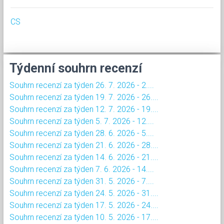
CS
Týdenní souhrn recenzí
Souhrn recenzí za týden 26. 7. 2026 - 2....
Souhrn recenzí za týden 19. 7. 2026 - 26....
Souhrn recenzí za týden 12. 7. 2026 - 19....
Souhrn recenzí za týden 5. 7. 2026 - 12....
Souhrn recenzí za týden 28. 6. 2026 - 5....
Souhrn recenzí za týden 21. 6. 2026 - 28....
Souhrn recenzí za týden 14. 6. 2026 - 21....
Souhrn recenzí za týden 7. 6. 2026 - 14....
Souhrn recenzí za týden 31. 5. 2026 - 7....
Souhrn recenzí za týden 24. 5. 2026 - 31....
Souhrn recenzí za týden 17. 5. 2026 - 24....
Souhrn recenzí za týden 10. 5. 2026 - 17....