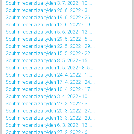
Souhrn recenzí za týden 3. 7. 2022 - 10....
Souhrn recenzí za týden 26. 6. 2022 - 3....
Souhrn recenzí za týden 19. 6. 2022 - 26....
Souhrn recenzí za týden 12. 6. 2022 - 19....
Souhrn recenzí za týden 5. 6. 2022 - 12....
Souhrn recenzí za týden 29. 5. 2022 - 5....
Souhrn recenzí za týden 22. 5. 2022 - 29....
Souhrn recenzí za týden 15. 5. 2022 - 22....
Souhrn recenzí za týden 8. 5. 2022 - 15....
Souhrn recenzí za týden 1. 5. 2022 - 8. 5....
Souhrn recenzí za týden 24. 4. 2022 - 1....
Souhrn recenzí za týden 17. 4. 2022 - 24....
Souhrn recenzí za týden 10. 4. 2022 - 17....
Souhrn recenzí za týden 3. 4. 2022 - 10....
Souhrn recenzí za týden 27. 3. 2022 - 3....
Souhrn recenzí za týden 20. 3. 2022 - 27....
Souhrn recenzí za týden 13. 3. 2022 - 20....
Souhrn recenzí za týden 6. 3. 2022 - 13....
Souhrn recenzí za týden 27. 2. 2022 - 6....