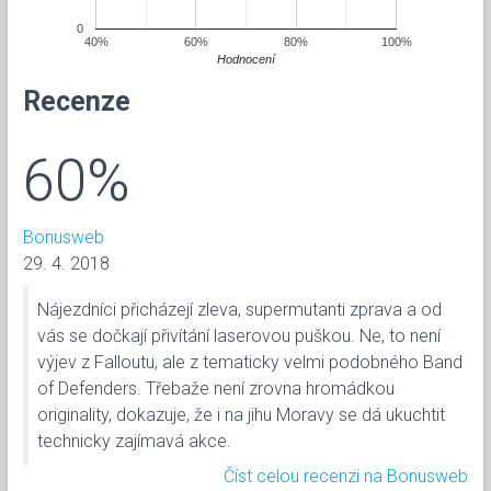
0
40%
60%
80%
100%
Hodnocení
Recenze
60%
Bonusweb
29. 4. 2018
Nájezdníci přicházejí zleva, supermutanti zprava a od
vás se dočkají přivítání laserovou puškou. Ne, to není
výjev z Falloutu, ale z tematicky velmi podobného Band
of Defenders. Třebaže není zrovna hromádkou
originality, dokazuje, že i na jihu Moravy se dá ukuchtit
technicky zajímavá akce.
Číst celou recenzi na Bonusweb