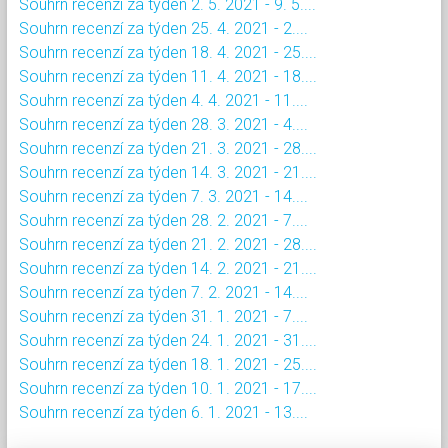
Souhrn recenzí za týden 2. 5. 2021 - 9. 5....
Souhrn recenzí za týden 25. 4. 2021 - 2....
Souhrn recenzí za týden 18. 4. 2021 - 25....
Souhrn recenzí za týden 11. 4. 2021 - 18....
Souhrn recenzí za týden 4. 4. 2021 - 11....
Souhrn recenzí za týden 28. 3. 2021 - 4....
Souhrn recenzí za týden 21. 3. 2021 - 28....
Souhrn recenzí za týden 14. 3. 2021 - 21....
Souhrn recenzí za týden 7. 3. 2021 - 14....
Souhrn recenzí za týden 28. 2. 2021 - 7....
Souhrn recenzí za týden 21. 2. 2021 - 28....
Souhrn recenzí za týden 14. 2. 2021 - 21....
Souhrn recenzí za týden 7. 2. 2021 - 14....
Souhrn recenzí za týden 31. 1. 2021 - 7....
Souhrn recenzí za týden 24. 1. 2021 - 31....
Souhrn recenzí za týden 18. 1. 2021 - 25....
Souhrn recenzí za týden 10. 1. 2021 - 17....
Souhrn recenzí za týden 6. 1. 2021 - 13....