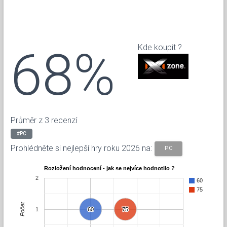
68%
Kde koupit ?
Průměr z 3 recenzí
#PC
Prohlédněte si nejlepší hry roku 2026 na:
PC
Rozložení hodnocení - jak se nejvíce hodnotilo ?
2
60
75
Počet
1
60
60
75
75