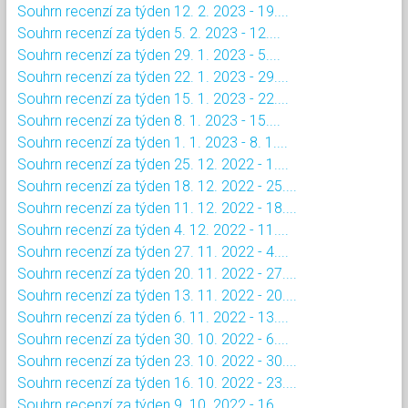
Souhrn recenzí za týden 12. 2. 2023 - 19....
Souhrn recenzí za týden 5. 2. 2023 - 12....
Souhrn recenzí za týden 29. 1. 2023 - 5....
Souhrn recenzí za týden 22. 1. 2023 - 29....
Souhrn recenzí za týden 15. 1. 2023 - 22....
Souhrn recenzí za týden 8. 1. 2023 - 15....
Souhrn recenzí za týden 1. 1. 2023 - 8. 1....
Souhrn recenzí za týden 25. 12. 2022 - 1....
Souhrn recenzí za týden 18. 12. 2022 - 25....
Souhrn recenzí za týden 11. 12. 2022 - 18....
Souhrn recenzí za týden 4. 12. 2022 - 11....
Souhrn recenzí za týden 27. 11. 2022 - 4....
Souhrn recenzí za týden 20. 11. 2022 - 27....
Souhrn recenzí za týden 13. 11. 2022 - 20....
Souhrn recenzí za týden 6. 11. 2022 - 13....
Souhrn recenzí za týden 30. 10. 2022 - 6....
Souhrn recenzí za týden 23. 10. 2022 - 30....
Souhrn recenzí za týden 16. 10. 2022 - 23....
Souhrn recenzí za týden 9. 10. 2022 - 16....