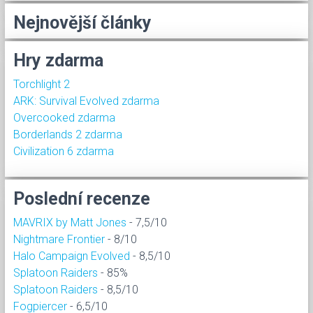
Nejnovější články
Hry zdarma
Torchlight 2
ARK: Survival Evolved zdarma
Overcooked zdarma
Borderlands 2 zdarma
Civilization 6 zdarma
Poslední recenze
MAVRIX by Matt Jones
- 7,5/10
Nightmare Frontier
- 8/10
Halo Campaign Evolved
- 8,5/10
Splatoon Raiders
- 85%
Splatoon Raiders
- 8,5/10
Fogpiercer
- 6,5/10