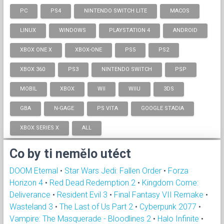
PC
PS4
NINTENDO SWITCH LITE
MACOS
LINUX
WINDOWS
PLAYSTATION 4
ANDROID
XBOX ONE X
XBOX-ONE
PS5
PS2
XBOX 360
PS3
NINTENDO SWITCH
PSP
MOBIL
XBOX
WII
WIIU
3DS
GBA
N-GAGE
PS VITA
GOOGLE STADIA
XBOX SERIES X
ALL
Co by ti nemělo utéct
DOOM Eternal
•
Star Wars Jedi: Fallen Order
•
Forza
Horizon 4
•
Red Dead Redemption 2
•
Kingdom Come:
Deliverance
•
Resident Evil 3
•
Final Fantasy VII Remake
•
Wasteland 3
•
The Last of Us Part 2
•
Cyberpunk 2077
•
Vampire: The Masquerade - Bloodlines 2
•
Halo Infinite
•