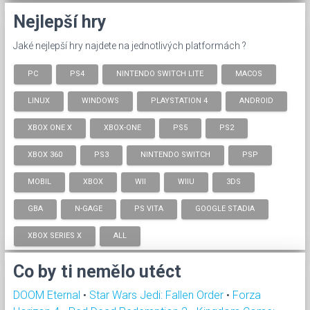
Nejlepší hry
Jaké nejlepší hry najdete na jednotlivých platformách ?
PC
PS4
NINTENDO SWITCH LITE
MACOS
LINUX
WINDOWS
PLAYSTATION 4
ANDROID
XBOX ONE X
XBOX-ONE
PS5
PS2
XBOX 360
PS3
NINTENDO SWITCH
PSP
MOBIL
XBOX
WII
WIIU
3DS
GBA
N-GAGE
PS VITA
GOOGLE STADIA
XBOX SERIES X
ALL
Co by ti nemělo utéct
DOOM Eternal
•
Star Wars Jedi: Fallen Order
•
Forza