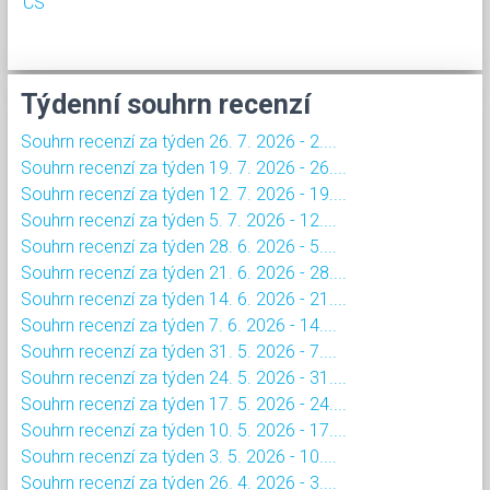
CS
Týdenní souhrn recenzí
Souhrn recenzí za týden 26. 7. 2026 - 2....
Souhrn recenzí za týden 19. 7. 2026 - 26....
Souhrn recenzí za týden 12. 7. 2026 - 19....
Souhrn recenzí za týden 5. 7. 2026 - 12....
Souhrn recenzí za týden 28. 6. 2026 - 5....
Souhrn recenzí za týden 21. 6. 2026 - 28....
Souhrn recenzí za týden 14. 6. 2026 - 21....
Souhrn recenzí za týden 7. 6. 2026 - 14....
Souhrn recenzí za týden 31. 5. 2026 - 7....
Souhrn recenzí za týden 24. 5. 2026 - 31....
Souhrn recenzí za týden 17. 5. 2026 - 24....
Souhrn recenzí za týden 10. 5. 2026 - 17....
Souhrn recenzí za týden 3. 5. 2026 - 10....
Souhrn recenzí za týden 26. 4. 2026 - 3....