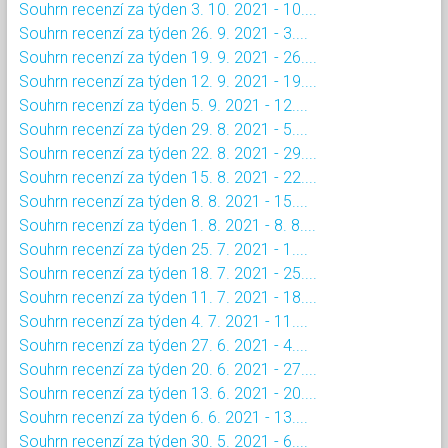
Souhrn recenzí za týden 3. 10. 2021 - 10....
Souhrn recenzí za týden 26. 9. 2021 - 3....
Souhrn recenzí za týden 19. 9. 2021 - 26....
Souhrn recenzí za týden 12. 9. 2021 - 19....
Souhrn recenzí za týden 5. 9. 2021 - 12....
Souhrn recenzí za týden 29. 8. 2021 - 5....
Souhrn recenzí za týden 22. 8. 2021 - 29....
Souhrn recenzí za týden 15. 8. 2021 - 22....
Souhrn recenzí za týden 8. 8. 2021 - 15....
Souhrn recenzí za týden 1. 8. 2021 - 8. 8....
Souhrn recenzí za týden 25. 7. 2021 - 1....
Souhrn recenzí za týden 18. 7. 2021 - 25....
Souhrn recenzí za týden 11. 7. 2021 - 18....
Souhrn recenzí za týden 4. 7. 2021 - 11....
Souhrn recenzí za týden 27. 6. 2021 - 4....
Souhrn recenzí za týden 20. 6. 2021 - 27....
Souhrn recenzí za týden 13. 6. 2021 - 20....
Souhrn recenzí za týden 6. 6. 2021 - 13....
Souhrn recenzí za týden 30. 5. 2021 - 6....