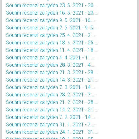
Souhrn recenzí za týden 23. 5. 2021 - 30....
Souhrn recenzí za týden 16. 5. 2021 - 23....
Souhrn recenzí za týden 9. 5. 2021 - 16....
Souhrn recenzí za týden 2. 5. 2021 - 9. 5....
Souhrn recenzí za týden 25. 4. 2021 - 2....
Souhrn recenzí za týden 18. 4. 2021 - 25....
Souhrn recenzí za týden 11. 4. 2021 - 18....
Souhrn recenzí za týden 4. 4. 2021 - 11....
Souhrn recenzí za týden 28. 3. 2021 - 4....
Souhrn recenzí za týden 21. 3. 2021 - 28....
Souhrn recenzí za týden 14. 3. 2021 - 21....
Souhrn recenzí za týden 7. 3. 2021 - 14....
Souhrn recenzí za týden 28. 2. 2021 - 7....
Souhrn recenzí za týden 21. 2. 2021 - 28....
Souhrn recenzí za týden 14. 2. 2021 - 21....
Souhrn recenzí za týden 7. 2. 2021 - 14....
Souhrn recenzí za týden 31. 1. 2021 - 7....
Souhrn recenzí za týden 24. 1. 2021 - 31....