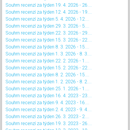
Souhrn recenzí za týden 19. 4. 2026 - 26....
Souhrn recenzí za týden 12. 4. 2026 - 19....
Souhrn recenzí za týden 5. 4. 2026 - 12....
Souhrn recenzí za týden 29. 3. 2026 - 5....
Souhrn recenzí za týden 22. 3. 2026 - 29....
Souhrn recenzí za týden 15. 3. 2026 - 22....
Souhrn recenzí za týden 8. 3. 2026 - 15....
Souhrn recenzí za týden 1. 3. 2026 - 8. 3....
Souhrn recenzí za týden 22. 2. 2026 - 1....
Souhrn recenzí za týden 15. 2. 2026 - 22....
Souhrn recenzí za týden 8. 2. 2026 - 15....
Souhrn recenzí za týden 1. 2. 2026 - 8. 2....
Souhrn recenzí za týden 25. 1. 2026 - 1....
Souhrn recenzí za týden 16. 4. 2023 - 23....
Souhrn recenzí za týden 9. 4. 2023 - 16....
Souhrn recenzí za týden 2. 4. 2023 - 9. 4....
Souhrn recenzí za týden 26. 3. 2023 - 2....
Souhrn recenzí za týden 19. 3. 2023 - 26....