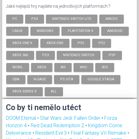
Jaké nejlepší hry najdete na jednotlivých platformách ?
PC
PS4
NINTENDO SWITCH LITE
MACOS
LINUX
WINDOWS
PLAYSTATION 4
ANDROID
XBOX ONE X
XBOX-ONE
PS5
PS2
XBOX 360
PS3
NINTENDO SWITCH
PSP
MOBIL
XBOX
WII
WIIU
3DS
GBA
N-GAGE
PS VITA
GOOGLE STADIA
XBOX SERIES X
ALL
Co by ti nemělo utéct
DOOM Eternal
•
Star Wars Jedi: Fallen Order
•
Forza
Horizon 4
•
Red Dead Redemption 2
•
Kingdom Come:
Deliverance
•
Resident Evil 3
•
Final Fantasy VII Remake
•