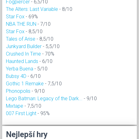
Fogpiercer
- 6,5/10
The Alters: Last Variable
- 8/10
Star Fox
- 69%
NBA THE RUN
- 7/10
Star Fox
- 8,5/10
Tales of Arise
- 8,5/10
Junkyard Builder
- 5,5/10
Crushed In Time
- 70%
Haunted Lands
- 6/10
Yerba Buena
- 5/10
Bubsy 4D
- 6/10
Gothic 1 Remake
- 7,5/10
Phonopolis
- 9/10
Lego Batman: Legacy of the Dark...
- 9/10
Mixtape
- 7,5/10
007 First Light
- 95%
Nejlepší hry