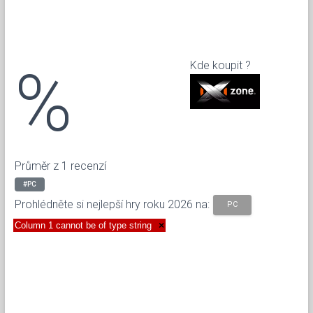
%
Kde koupit ?
Průměr z 1 recenzí
#PC
Prohlédněte si nejlepší hry roku 2026 na:
PC
Column 1 cannot be of type string
×