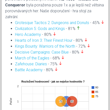
Conqueror
byla poražena pouze 1x a je lepší než větsina
porovnávaných her. Naše doporučení - hra stojí za
zahrání.
south
Grotesque Tactics 2: Dungeons and Donuts
- 45%
north
Civilization 5: Gods and Kings
- 81%
south
Hero Academy
- 80%
south
Hearts of Iron 3: Their Finest Hour
- 80%
south
Kings Bounty: Warriors of the North
- 72%
south
Decisive Campaigns: Case Blue
- 80%
south
March of the Eagles
- 68%
south
Zafehouse: Diaries
- 75%
south
Battle Academy
- 80%
Rozložení hodnocení - jak se nejvíce hodnotilo ?
2
80
85
75
Počet
1
75
75
80
80
85
85