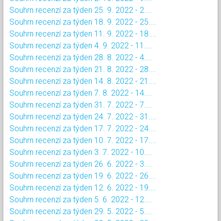
Souhrn recenzí za týden 25. 9. 2022 - 2....
Souhrn recenzí za týden 18. 9. 2022 - 25....
Souhrn recenzí za týden 11. 9. 2022 - 18....
Souhrn recenzí za týden 4. 9. 2022 - 11....
Souhrn recenzí za týden 28. 8. 2022 - 4....
Souhrn recenzí za týden 21. 8. 2022 - 28....
Souhrn recenzí za týden 14. 8. 2022 - 21....
Souhrn recenzí za týden 7. 8. 2022 - 14....
Souhrn recenzí za týden 31. 7. 2022 - 7....
Souhrn recenzí za týden 24. 7. 2022 - 31....
Souhrn recenzí za týden 17. 7. 2022 - 24....
Souhrn recenzí za týden 10. 7. 2022 - 17....
Souhrn recenzí za týden 3. 7. 2022 - 10....
Souhrn recenzí za týden 26. 6. 2022 - 3....
Souhrn recenzí za týden 19. 6. 2022 - 26....
Souhrn recenzí za týden 12. 6. 2022 - 19....
Souhrn recenzí za týden 5. 6. 2022 - 12....
Souhrn recenzí za týden 29. 5. 2022 - 5....