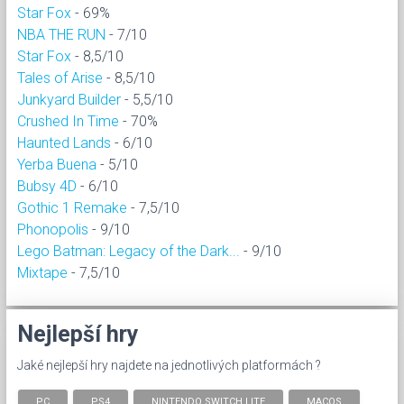
Star Fox
- 69%
NBA THE RUN
- 7/10
Star Fox
- 8,5/10
Tales of Arise
- 8,5/10
Junkyard Builder
- 5,5/10
Crushed In Time
- 70%
Haunted Lands
- 6/10
Yerba Buena
- 5/10
Bubsy 4D
- 6/10
Gothic 1 Remake
- 7,5/10
Phonopolis
- 9/10
Lego Batman: Legacy of the Dark...
- 9/10
Mixtape
- 7,5/10
Nejlepší hry
Jaké nejlepší hry najdete na jednotlivých platformách ?
PC
PS4
NINTENDO SWITCH LITE
MACOS