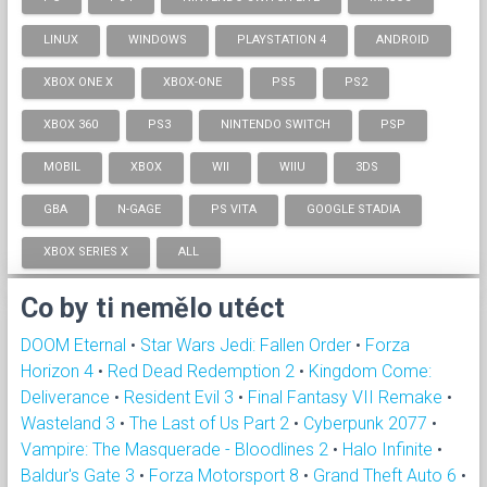
LINUX
WINDOWS
PLAYSTATION 4
ANDROID
XBOX ONE X
XBOX-ONE
PS5
PS2
XBOX 360
PS3
NINTENDO SWITCH
PSP
MOBIL
XBOX
WII
WIIU
3DS
GBA
N-GAGE
PS VITA
GOOGLE STADIA
XBOX SERIES X
ALL
Co by ti nemělo utéct
DOOM Eternal
•
Star Wars Jedi: Fallen Order
•
Forza
Horizon 4
•
Red Dead Redemption 2
•
Kingdom Come:
Deliverance
•
Resident Evil 3
•
Final Fantasy VII Remake
•
Wasteland 3
•
The Last of Us Part 2
•
Cyberpunk 2077
•
Vampire: The Masquerade - Bloodlines 2
•
Halo Infinite
•
Baldur's Gate 3
•
Forza Motorsport 8
•
Grand Theft Auto 6
•