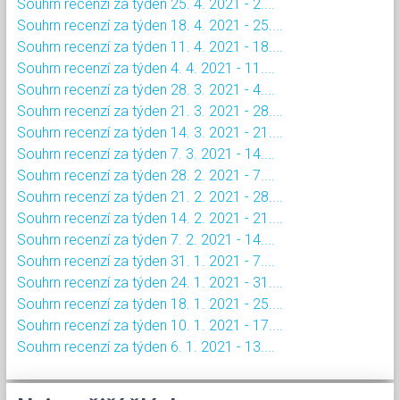
Souhrn recenzí za týden 25. 4. 2021 - 2....
Souhrn recenzí za týden 18. 4. 2021 - 25....
Souhrn recenzí za týden 11. 4. 2021 - 18....
Souhrn recenzí za týden 4. 4. 2021 - 11....
Souhrn recenzí za týden 28. 3. 2021 - 4....
Souhrn recenzí za týden 21. 3. 2021 - 28....
Souhrn recenzí za týden 14. 3. 2021 - 21....
Souhrn recenzí za týden 7. 3. 2021 - 14....
Souhrn recenzí za týden 28. 2. 2021 - 7....
Souhrn recenzí za týden 21. 2. 2021 - 28....
Souhrn recenzí za týden 14. 2. 2021 - 21....
Souhrn recenzí za týden 7. 2. 2021 - 14....
Souhrn recenzí za týden 31. 1. 2021 - 7....
Souhrn recenzí za týden 24. 1. 2021 - 31....
Souhrn recenzí za týden 18. 1. 2021 - 25....
Souhrn recenzí za týden 10. 1. 2021 - 17....
Souhrn recenzí za týden 6. 1. 2021 - 13....