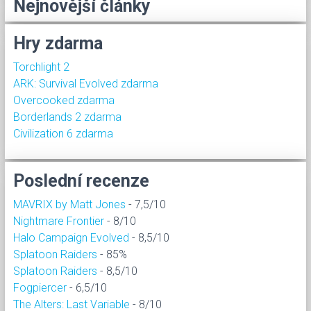
Nejnovější články
Hry zdarma
Torchlight 2
ARK: Survival Evolved zdarma
Overcooked zdarma
Borderlands 2 zdarma
Civilization 6 zdarma
Poslední recenze
MAVRIX by Matt Jones
- 7,5/10
Nightmare Frontier
- 8/10
Halo Campaign Evolved
- 8,5/10
Splatoon Raiders
- 85%
Splatoon Raiders
- 8,5/10
Fogpiercer
- 6,5/10
The Alters: Last Variable
- 8/10