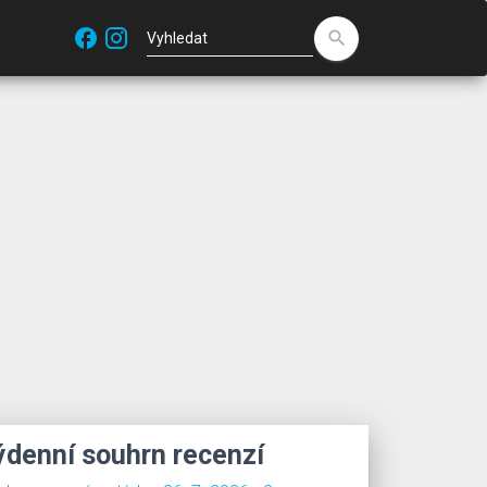
facebook
search
ýdenní souhrn recenzí