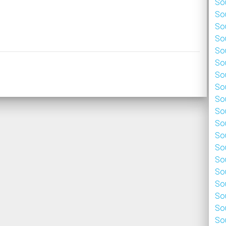
Sou
Sou
Sou
Sou
Sou
Sou
Sou
Sou
Sou
Sou
Sou
Sou
Sou
Sou
Sou
Sou
Sou
Sou
Sou