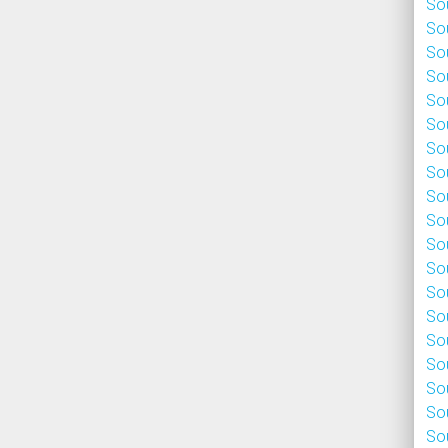
Sou
Sou
Sou
Sou
Sou
Sou
Sou
Sou
Sou
Sou
Sou
Sou
Sou
Sou
Sou
Sou
Sou
Sou
Sou