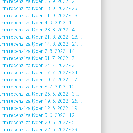
hrn recenzí za týden 25. 9. 2022 - 2....
hrn recenzí za týden 18. 9. 2022 - 25....
hrn recenzí za týden 11. 9. 2022 - 18....
hrn recenzí za týden 4. 9. 2022 - 11....
hrn recenzí za týden 28. 8. 2022 - 4....
hrn recenzí za týden 21. 8. 2022 - 28....
hrn recenzí za týden 14. 8. 2022 - 21....
hrn recenzí za týden 7. 8. 2022 - 14....
hrn recenzí za týden 31. 7. 2022 - 7....
hrn recenzí za týden 24. 7. 2022 - 31....
hrn recenzí za týden 17. 7. 2022 - 24....
hrn recenzí za týden 10. 7. 2022 - 17....
hrn recenzí za týden 3. 7. 2022 - 10....
hrn recenzí za týden 26. 6. 2022 - 3....
hrn recenzí za týden 19. 6. 2022 - 26....
hrn recenzí za týden 12. 6. 2022 - 19....
hrn recenzí za týden 5. 6. 2022 - 12....
hrn recenzí za týden 29. 5. 2022 - 5....
hrn recenzí za týden 22. 5. 2022 - 29....