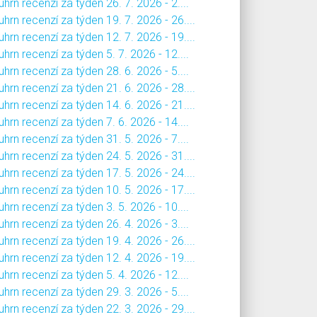
hrn recenzí za týden 26. 7. 2026 - 2....
hrn recenzí za týden 19. 7. 2026 - 26....
hrn recenzí za týden 12. 7. 2026 - 19....
hrn recenzí za týden 5. 7. 2026 - 12....
hrn recenzí za týden 28. 6. 2026 - 5....
hrn recenzí za týden 21. 6. 2026 - 28....
hrn recenzí za týden 14. 6. 2026 - 21....
hrn recenzí za týden 7. 6. 2026 - 14....
hrn recenzí za týden 31. 5. 2026 - 7....
hrn recenzí za týden 24. 5. 2026 - 31....
hrn recenzí za týden 17. 5. 2026 - 24....
hrn recenzí za týden 10. 5. 2026 - 17....
hrn recenzí za týden 3. 5. 2026 - 10....
hrn recenzí za týden 26. 4. 2026 - 3....
hrn recenzí za týden 19. 4. 2026 - 26....
hrn recenzí za týden 12. 4. 2026 - 19....
hrn recenzí za týden 5. 4. 2026 - 12....
hrn recenzí za týden 29. 3. 2026 - 5....
hrn recenzí za týden 22. 3. 2026 - 29....