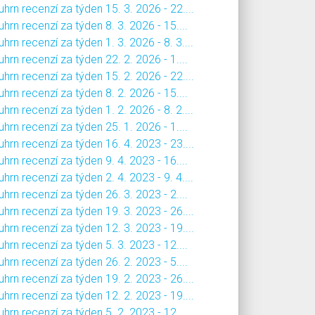
hrn recenzí za týden 15. 3. 2026 - 22....
hrn recenzí za týden 8. 3. 2026 - 15....
hrn recenzí za týden 1. 3. 2026 - 8. 3....
hrn recenzí za týden 22. 2. 2026 - 1....
hrn recenzí za týden 15. 2. 2026 - 22....
hrn recenzí za týden 8. 2. 2026 - 15....
hrn recenzí za týden 1. 2. 2026 - 8. 2....
hrn recenzí za týden 25. 1. 2026 - 1....
hrn recenzí za týden 16. 4. 2023 - 23....
hrn recenzí za týden 9. 4. 2023 - 16....
hrn recenzí za týden 2. 4. 2023 - 9. 4....
hrn recenzí za týden 26. 3. 2023 - 2....
hrn recenzí za týden 19. 3. 2023 - 26....
hrn recenzí za týden 12. 3. 2023 - 19....
hrn recenzí za týden 5. 3. 2023 - 12....
hrn recenzí za týden 26. 2. 2023 - 5....
hrn recenzí za týden 19. 2. 2023 - 26....
hrn recenzí za týden 12. 2. 2023 - 19....
hrn recenzí za týden 5. 2. 2023 - 12....