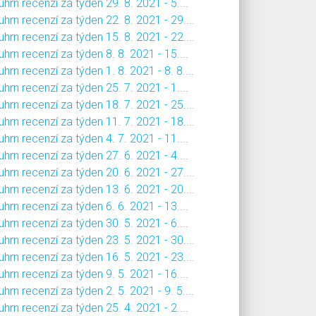
hrn recenzí za týden 29. 8. 2021 - 5....
hrn recenzí za týden 22. 8. 2021 - 29....
hrn recenzí za týden 15. 8. 2021 - 22....
hrn recenzí za týden 8. 8. 2021 - 15....
hrn recenzí za týden 1. 8. 2021 - 8. 8....
hrn recenzí za týden 25. 7. 2021 - 1....
hrn recenzí za týden 18. 7. 2021 - 25....
hrn recenzí za týden 11. 7. 2021 - 18....
hrn recenzí za týden 4. 7. 2021 - 11....
hrn recenzí za týden 27. 6. 2021 - 4....
hrn recenzí za týden 20. 6. 2021 - 27....
hrn recenzí za týden 13. 6. 2021 - 20....
hrn recenzí za týden 6. 6. 2021 - 13....
hrn recenzí za týden 30. 5. 2021 - 6....
hrn recenzí za týden 23. 5. 2021 - 30....
hrn recenzí za týden 16. 5. 2021 - 23....
hrn recenzí za týden 9. 5. 2021 - 16....
hrn recenzí za týden 2. 5. 2021 - 9. 5....
hrn recenzí za týden 25. 4. 2021 - 2....