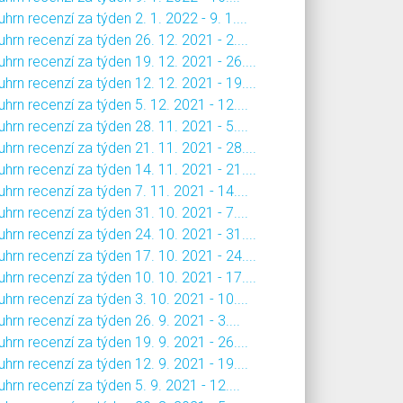
hrn recenzí za týden 2. 1. 2022 - 9. 1....
hrn recenzí za týden 26. 12. 2021 - 2....
hrn recenzí za týden 19. 12. 2021 - 26....
hrn recenzí za týden 12. 12. 2021 - 19....
hrn recenzí za týden 5. 12. 2021 - 12....
hrn recenzí za týden 28. 11. 2021 - 5....
hrn recenzí za týden 21. 11. 2021 - 28....
hrn recenzí za týden 14. 11. 2021 - 21....
hrn recenzí za týden 7. 11. 2021 - 14....
hrn recenzí za týden 31. 10. 2021 - 7....
hrn recenzí za týden 24. 10. 2021 - 31....
hrn recenzí za týden 17. 10. 2021 - 24....
hrn recenzí za týden 10. 10. 2021 - 17....
hrn recenzí za týden 3. 10. 2021 - 10....
hrn recenzí za týden 26. 9. 2021 - 3....
hrn recenzí za týden 19. 9. 2021 - 26....
hrn recenzí za týden 12. 9. 2021 - 19....
hrn recenzí za týden 5. 9. 2021 - 12....