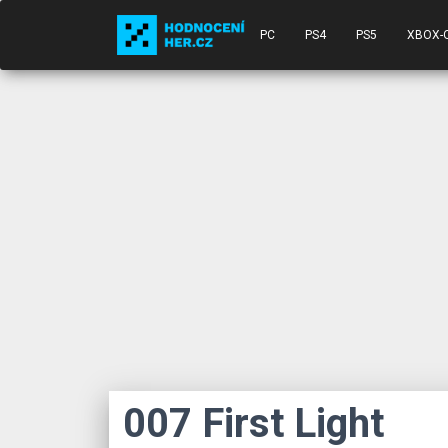
PC
PS4
PS5
XBOX-
007 First Light