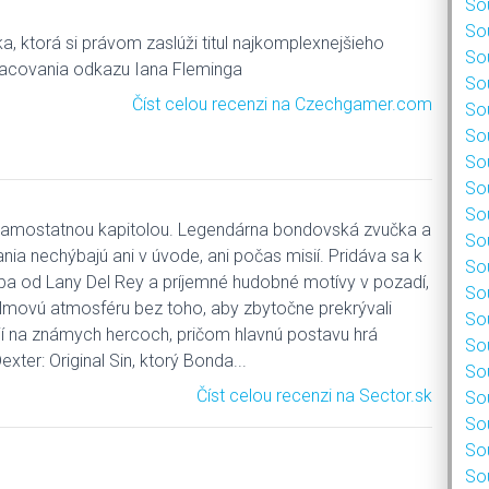
Sou
Sou
 ktorá si právom zaslúži titul najkomplexnejšieho
Sou
pracovania odkazu Iana Fleminga
Sou
Číst celou recenzi na Czechgamer.com
Sou
Sou
Sou
Sou
Sou
samostatnou kapitolou. Legendárna bondovská zvučka a
Sou
nia nechýbajú ani v úvode, ani počas misií. Pridáva sa k
Sou
dba od Lany Del Rey a príjemné hudobné motívy v pozadí,
Sou
ilmovú atmosféru bez toho, aby zbytočne prekrývali
Sou
ojí na známych hercoch, pričom hlavnú postavu hrá
Sou
exter: Original Sin, ktorý Bonda...
Sou
Číst celou recenzi na Sector.sk
Sou
Sou
Sou
Sou