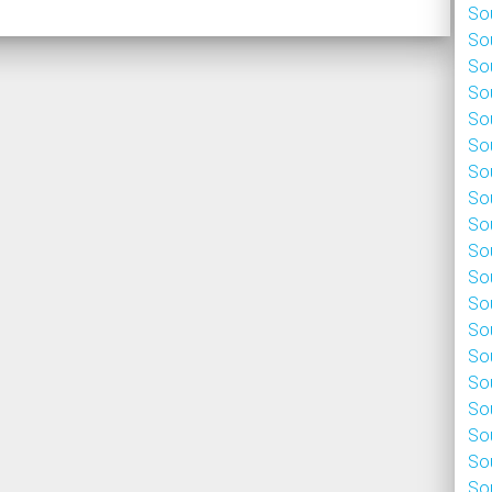
Sou
Sou
Sou
Sou
Sou
Sou
Sou
Sou
Sou
Sou
Sou
Sou
Sou
Sou
Sou
Sou
Sou
Sou
Sou