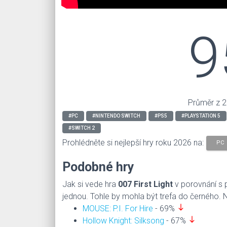
9
Průměr z 2
#PC
#NINTENDO SWITCH
#PS5
#PLAYSTATION 5
#SWITCH 2
Prohlédněte si nejlepší hry roku 2026 na:
PC
Podobné hry
Jak si vede hra
007 First Light
v porovnání s
jednou. Tohle by mohla být trefa do černého. Na
south
MOUSE: P.I. For Hire
- 69%
south
Hollow Knight: Silksong
- 67%