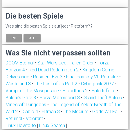
Die besten Spiele
Was sind die besten Spiele auf jeder Plattform? ?
PC
ALL
Was Sie nicht verpassen sollten
DOOM Eternal
•
Star Wars Jedi: Fallen Order
•
Forza
Horizon 4
•
Red Dead Redemption 2
•
Kingdom Come:
Deliverance
•
Resident Evil 3
•
Final Fantasy VII Remake
•
Wasteland 3
•
The Last of Us Part 2
•
Cyberpunk 2077
•
Vampire: The Masquerade - Bloodlines 2
•
Halo Infinite
•
Baldur's Gate 3
•
Forza Motorsport 8
•
Grand Theft Auto 6
•
Minecraft Dungeons
•
The Legend of Zelda: Breath of The
Wild 2
•
Diablo 4
•
Hitman 3
•
The Medium
•
Gods Will Fall
•
Returnal
•
Valorant
•
Linux Howto to
|
Linux Search
|