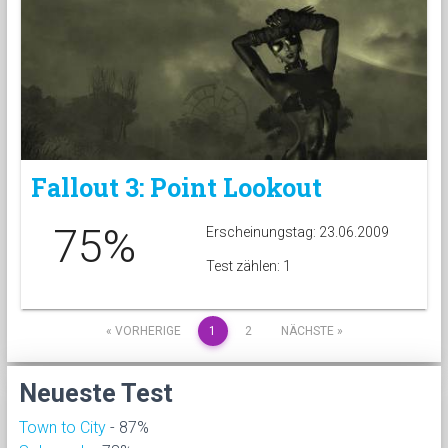
Fallout 3: Point Lookout
75%
Erscheinungstag: 23.06.2009
Test zählen: 1
« VORHERIGE
1
2
NÄCHSTE »
Neueste Test
Town to City
- 87%