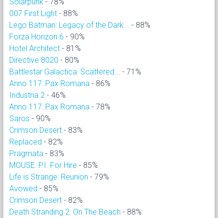
Solarpunk
- 78%
007 First Light
- 88%
Lego Batman: Legacy of the Dark...
- 88%
Forza Horizon 6
- 90%
Hotel Architect
- 81%
Directive 8020
- 80%
Battlestar Galactica: Scattered...
- 71%
Anno 117: Pax Romana
- 86%
Industria 2
- 46%
Anno 117: Pax Romana
- 78%
Saros
- 90%
Crimson Desert
- 83%
Replaced
- 82%
Pragmata
- 83%
MOUSE: P.I. For Hire
- 85%
Life is Strange: Reunion
- 79%
Avowed
- 85%
Crimson Desert
- 82%
Death Stranding 2: On The Beach
- 88%