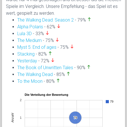
Spiele im Vergleich. Unsere Empfehlung - das Spiel ist es
wert, gespielt zu werden.
north
The Walking Dead: Season 2
- 79%
south
Alpha Polaris
- 62%
south
Lula 3D
- 33%
south
The Medium
- 75%
south
Myst 5: End of ages
- 75%
north
Stacking
- 82%
south
Yesterday
- 72%
north
The Book of Unwritten Tales
- 90%
north
The Walking Dead
- 85%
north
To the Moon
- 80%
Die Verteilung der Bewertung
2
79
Anzahl
1
79
79