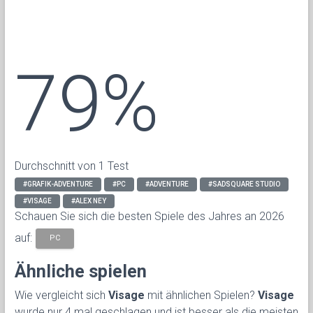
79%
Durchschnitt von 1 Test
#GRAFIK-ADVENTURE
#PC
#ADVENTURE
#SADSQUARE STUDIO
#VISAGE
#ALEX NEY
Schauen Sie sich die besten Spiele des Jahres an 2026
auf:
PC
Ähnliche spielen
Wie vergleicht sich
Visage
mit ähnlichen Spielen?
Visage
wurde nur 4 mal geschlagen und ist besser als die meisten