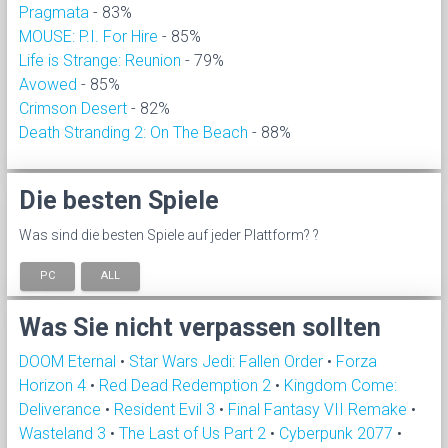
Pragmata
- 83%
MOUSE: P.I. For Hire
- 85%
Life is Strange: Reunion
- 79%
Avowed
- 85%
Crimson Desert
- 82%
Death Stranding 2: On The Beach
- 88%
Die besten Spiele
Was sind die besten Spiele auf jeder Plattform? ?
PC
ALL
Was Sie nicht verpassen sollten
DOOM Eternal
•
Star Wars Jedi: Fallen Order
•
Forza
Horizon 4
•
Red Dead Redemption 2
•
Kingdom Come:
Deliverance
•
Resident Evil 3
•
Final Fantasy VII Remake
•
Wasteland 3
•
The Last of Us Part 2
•
Cyberpunk 2077
•