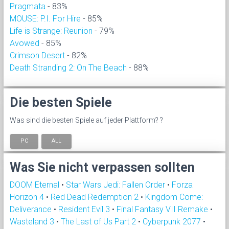
Pragmata
- 83%
MOUSE: P.I. For Hire
- 85%
Life is Strange: Reunion
- 79%
Avowed
- 85%
Crimson Desert
- 82%
Death Stranding 2: On The Beach
- 88%
Die besten Spiele
Was sind die besten Spiele auf jeder Plattform? ?
PC
ALL
Was Sie nicht verpassen sollten
DOOM Eternal
•
Star Wars Jedi: Fallen Order
•
Forza
Horizon 4
•
Red Dead Redemption 2
•
Kingdom Come:
Deliverance
•
Resident Evil 3
•
Final Fantasy VII Remake
•
Wasteland 3
•
The Last of Us Part 2
•
Cyberpunk 2077
•