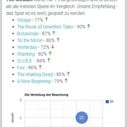
als die meisten Spiele im Vergleich. Unsere Empfehlung -
das Spiel ist es wert, gespielt zu werden.
north
Visage
- 77%
north
The Book of Unwritten Tales
- 90%
north
Botanicula
- 87%
north
To the Moon
- 80%
south
Yesterday
- 72%
north
Stacking
- 82%
north
Q.U.B.E.
- 84%
north
Fez
- 86%
north
The Walking Dead
- 85%
north
A New Beginning
- 79%
Die Verteilung der Bewertung
2
84
Anzahl
1
84
84