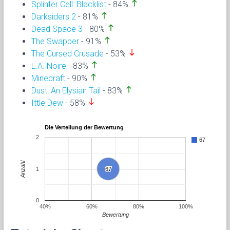
north
Splinter Cell: Blacklist
- 84%
north
Darksiders 2
- 81%
north
Dead Space 3
- 80%
north
The Swapper
- 91%
south
The Cursed Crusade
- 53%
north
L.A. Noire
- 83%
north
Minecraft
- 90%
north
Dust: An Elysian Tail
- 83%
south
Ittle Dew
- 58%
Die Verteilung der Bewertung
2
67
Anzahl
1
67
67
0
40%
60%
80%
100%
Bewertung