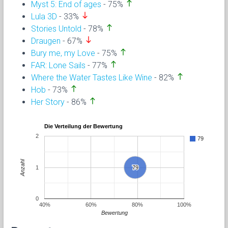
north
Myst 5: End of ages
- 75%
south
Lula 3D
- 33%
north
Stories Untold
- 78%
south
Draugen
- 67%
north
Bury me, my Love
- 75%
north
FAR: Lone Sails
- 77%
north
Where the Water Tastes Like Wine
- 82%
north
Hob
- 73%
north
Her Story
- 86%
Die Verteilung der Bewertung
2
79
Anzahl
1
79
79
0
40%
60%
80%
100%
Bewertung