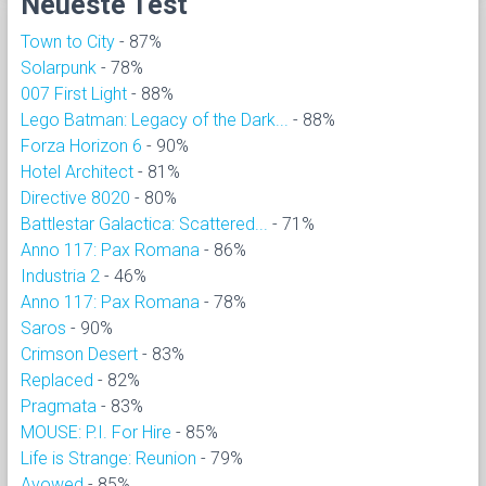
Neueste Test
Town to City
- 87%
Solarpunk
- 78%
007 First Light
- 88%
Lego Batman: Legacy of the Dark...
- 88%
Forza Horizon 6
- 90%
Hotel Architect
- 81%
Directive 8020
- 80%
Battlestar Galactica: Scattered...
- 71%
Anno 117: Pax Romana
- 86%
Industria 2
- 46%
Anno 117: Pax Romana
- 78%
Saros
- 90%
Crimson Desert
- 83%
Replaced
- 82%
Pragmata
- 83%
MOUSE: P.I. For Hire
- 85%
Life is Strange: Reunion
- 79%
Avowed
- 85%