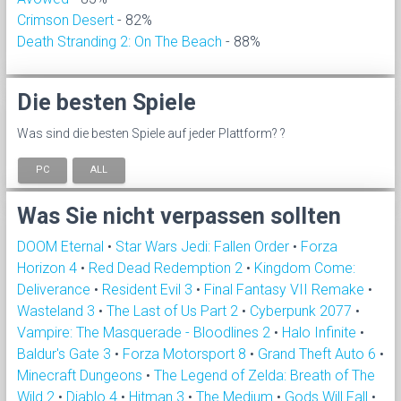
Crimson Desert
- 82%
Death Stranding 2: On The Beach
- 88%
Die besten Spiele
Was sind die besten Spiele auf jeder Plattform? ?
PC
ALL
Was Sie nicht verpassen sollten
DOOM Eternal
•
Star Wars Jedi: Fallen Order
•
Forza
Horizon 4
•
Red Dead Redemption 2
•
Kingdom Come:
Deliverance
•
Resident Evil 3
•
Final Fantasy VII Remake
•
Wasteland 3
•
The Last of Us Part 2
•
Cyberpunk 2077
•
Vampire: The Masquerade - Bloodlines 2
•
Halo Infinite
•
Baldur's Gate 3
•
Forza Motorsport 8
•
Grand Theft Auto 6
•
Minecraft Dungeons
•
The Legend of Zelda: Breath of The
Wild 2
•
Diablo 4
•
Hitman 3
•
The Medium
•
Gods Will Fall
•