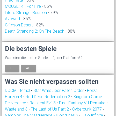
Pragmata
- 83%
MOUSE: P.I. For Hire
- 85%
Life is Strange: Reunion
- 79%
Avowed
- 85%
Crimson Desert
- 82%
Death Stranding 2: On The Beach
- 88%
Die besten Spiele
Was sind die besten Spiele auf jeder Plattform? ?
PC
ALL
Was Sie nicht verpassen sollten
DOOM Eternal
•
Star Wars Jedi: Fallen Order
•
Forza
Horizon 4
•
Red Dead Redemption 2
•
Kingdom Come:
Deliverance
•
Resident Evil 3
•
Final Fantasy VII Remake
•
Wasteland 3
•
The Last of Us Part 2
•
Cyberpunk 2077
•
Vampire: The Masquerade - Bloodlines 2
•
Halo Infinite
•