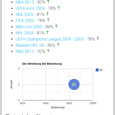
north
NBA 2K15
- 82%
north
UEFA euro 2004
- 78%
north
NHL 2005
- 81%
north
FIFA 2005
- 78%
north
NBA Live 2005
- 84%
north
NHL 2004
- 81%
north
UEFA Champions League 2004 - 2005
- 78%
north
Madden NFL 06
- 86%
north
NBA 2K12
- 92%
Die Verteilung der Bewertung
2
84
Anzahl
1
84
84
0
40%
60%
80%
100%
Bewertung